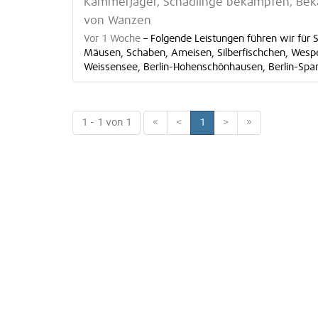
Kammerjäger, Schädlinge bekämpfen, Be
von Wanzen
Vor 1 Woche
–
Folgende Leistungen führen wir für 
Mäusen, Schaben, Ameisen, Silberfischchen, Wespen.
Weissensee, Berlin-Hohenschönhausen, Berlin-Spand
1 - 1 von 1
«
<
1
>
»