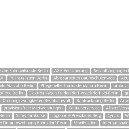
sche Zahnheilkunde Berlin
AXA Versicherung
Seilaufhängungen B
ow
PC Installation Berlin
Abrissarbeiten Baumschulenweg
Akup
ld Marzahn Berlin
Pflegehelfer Kurfürstendamm Berlin
ambulan
flege Berlin
Elektroanlagen Fredersdorf-Vogelsdorf bei Berlin
gr
Ordnungswidrigkeiten Rechtsanwalt
Bautrocknung Berlin
Anwa
provisionsfreie Mietwohnungen
Containerservice
Allianz Ver
Berlin
Schwimmkurse
Logopädie Prenzlauer Berg
Cyriax
We
te Einraumwohnung Bohnsdorf Berlin
Moxibustion
International