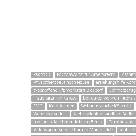
Psoriasis
Fachanwältin für Arbeitsrecht
Ästheti
Physiotherapeut nach Hause
Erziehungshilfe Kar
typenoffene Kfz-Werkstatt Biesdorf
Schmerzensge
Frauenärztin in Karow
betreutes Wohnen Intensivp
EMG
Korbflechten
Wohnungssuche Köpenick
Wohnungsverlust
Kiefergelenkbehandlung Berlin
psychosoziale Unterstützung Berlin
Chirotherapie 
Volkswagen Service Partner Marienfelde
möblier