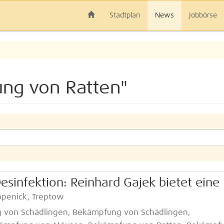
Stadtplan
News
Jobbörse
ng von Ratten"
sinfektion: Reinhard Gajek bietet eine
Köpenick, Treptow
g von Schädlingen, Bekämpfung von Schädlingen,