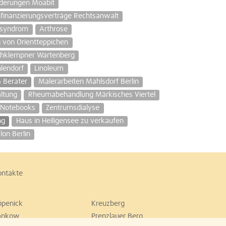
nderungen Moabit
finanzierungsverträge Rechtsanwalt
ßsyndrom
Arthrose
g von Orientteppichen
hklempner Wartenberg
lendorf
Linoleum
 Berater
Malerarbeiten Mahlsdorf Berlin
ltung
Rheumabehandlung Märkisches Viertel
d Notebooks
Zentrumsdialyse
ng
Haus in Heiligensee zu verkaufen
on Berlin
ontakte
öpenick
Kreuzberg
ankow
Prenzlauer Berg