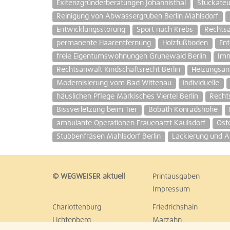
Exitenzgründerberatungen Johannisthal
Stuckateu
Reinigung von Abwassergruben Berlin Mahlsdorf
Entwicklungsstörung
Sport nach Krebs
Rechts
permanente Haarentfernung
Holzfußboden
Ent
freie Eigentumswohnungen Grunewald Berlin
Imm
Rechtsanwalt Kindschaftsrecht Berlin
Heizungsanl
Modernisierung vom Bad Wittenau
individuelle
häuslichen Pflege Märkisches Viertel Berlin
Recht
Bissverletzung beim Tier
Bobath Konradshöhe
ambulante Operationen Frauenarzt Kaulsdorf
Ost
Stubbenfräsen Mahlsdorf Berlin
Lackierung und A
© WEGWEISER aktuell
Printausgaben
Impressum
Charlottenburg
Friedrichshain
Lichtenberg
Marzahn