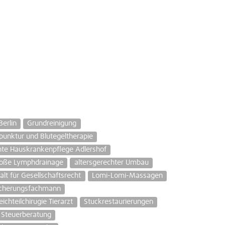
erlin
Grundreinigung
unktur und Blutegeltherapie
te Hauskrankenpflege Adlershof
oße Lymphdrainage
altersgerechter Umbau
lt für Gesellschaftsrecht
Lomi-Lomi-Massagen
sicherungsfachmann
ichteilchirugie Tierarzt
Stuckrestaurierungen
e Steuerberatung