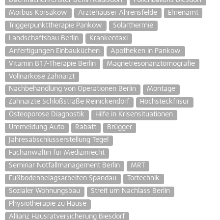
Morbus Korsakow
Ärztehäuser Ahrensfelde
Ehrenamt
Triggerpunkttherapie Pankow
Solarthermie
Landschaftsbau Berlin
Krankentaxi
Anfertigungen Einbauküchen
Apotheken in Pankow
Vitamin B17-Therapie Berlin
Magnetresonanztomografie
Vollnarkose Zahnarzt
Nachbehandlung von Operationen Berlin
Montage
Zahnärzte Schloßstraße Reinickendorf
Hochsteckfrisur
Osteoporose Diagnostik
Hilfe in Krisensituationen
Ummeldung Auto
Rabatt
Brügger
Jahresabschlusserstellung Tegel
Fachanwältin für Medizinrecht
Seminar Notfallmanagement Berlin
MRT
Fußbodenbelagsarbeiten Spandau
Tortechnik
Sozialer Wohnungsbau
Streit um Nachlass Berlin
Physiotherapie zu Hause
Allianz Hausratversicherung Biesdorf