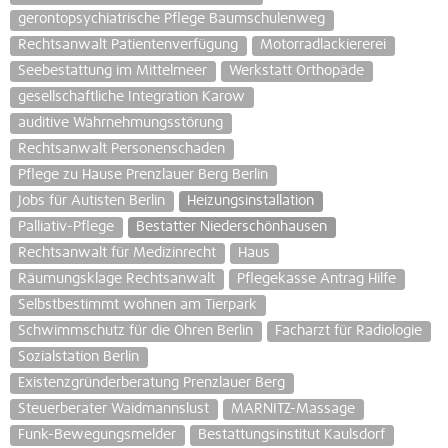
gerontopsychiatrische Pflege Baumschulenweg
Rechtsanwalt Patientenverfügung
Motorradlackiererei
Seebestattung im Mittelmeer
Werkstatt Orthopäde
gesellschaftliche Integration Karow
auditive Wahrnehmungsstörung
Rechtsanwalt Personenschaden
Pflege zu Hause Prenzlauer Berg Berlin
Jobs für Autisten Berlin
Heizungsinstallation
Palliativ-Pflege
Bestatter Niederschönhausen
Rechtsanwalt für Medizinrecht
Haus
Räumungsklage Rechtsanwalt
Pflegekasse Antrag Hilfe
Selbstbestimmt wohnen am Tierpark
Schwimmschutz für die Ohren Berlin
Facharzt für Radiologie
Sozialstation Berlin
Existenzgründerberatung Prenzlauer Berg
Steuerberater Waidmannslust
MARNITZ-Massage
Funk-Bewegungsmelder
Bestattungsinstitut Kaulsdorf