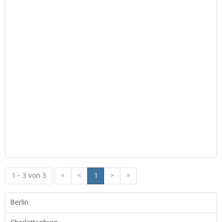
1 - 3 von 3
«
<
1
>
»
Berlin