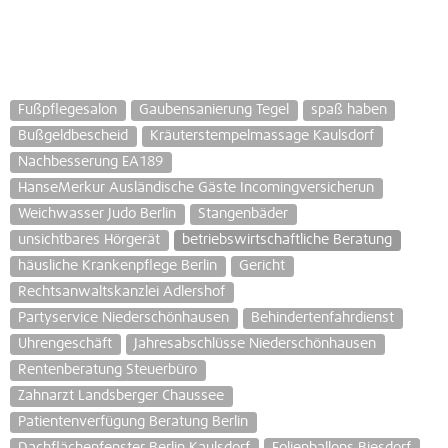
Fußpflegesalon
Gaubensanierung Tegel
spaß haben
Bußgeldbescheid
Kräuterstempelmassage Kaulsdorf
Nachbesserung EA189
HanseMerkur Ausländische Gäste Incomingversicherun
Weichwasser Judo Berlin
Stangenbäder
unsichtbares Hörgerät
betriebswirtschaftliche Beratung
häusliche Krankenpflege Berlin
Gericht
Rechtsanwaltskanzlei Adlershof
Partyservice Niederschönhausen
Behindertenfahrdienst
Uhrengeschäft
Jahresabschlüsse Niederschönhausen
Rentenberatung Steuerbüro
Zahnarzt Landsberger Chaussee
Patientenverfügung Beratung Berlin
Dachflächenfenster Berlin Kaulsdorf
Folienballons Biesdorf