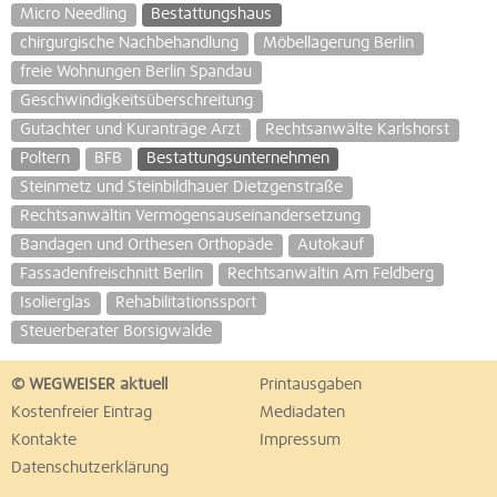
Micro Needling
Bestattungshaus
chirgurgische Nachbehandlung
Möbellagerung Berlin
freie Wohnungen Berlin Spandau
Geschwindigkeitsüberschreitung
Gutachter und Kuranträge Arzt
Rechtsanwälte Karlshorst
Poltern
BFB
Bestattungsunternehmen
Steinmetz und Steinbildhauer Dietzgenstraße
Rechtsanwältin Vermögensauseinandersetzung
Bandagen und Orthesen Orthopäde
Autokauf
Fassadenfreischnitt Berlin
Rechtsanwältin Am Feldberg
Isolierglas
Rehabilitationssport
Steuerberater Borsigwalde
© WEGWEISER aktuell
Printausgaben
Kostenfreier Eintrag
Mediadaten
Kontakte
Impressum
Datenschutzerklärung