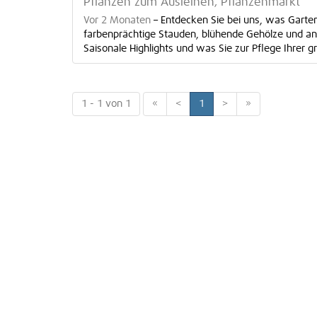
Pflanzen zum Ausleihen, Pflanzenmarkt
Vor 2 Monaten
–
Entdecken Sie bei uns, was Gart
farbenprächtige Stauden, blühende Gehölze und a
Saisonale Highlights und was Sie zur Pflege Ihrer g
1 - 1 von 1
«
<
1
>
»