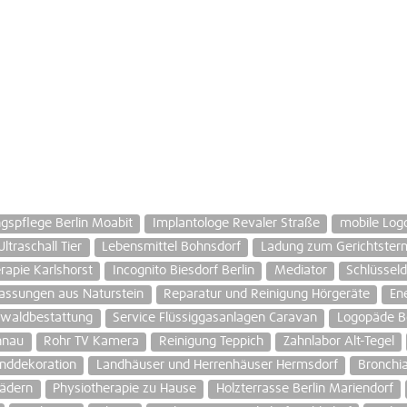
spflege Berlin Moabit
Implantologe Revaler Straße
mobile Log
Ultraschall Tier
Lebensmittel Bohnsdorf
Ladung zum Gerichtster
rapie Karlshorst
Incognito Biesdorf Berlin
Mediator
Schlüssel
assungen aus Naturstein
Reparatur und Reinigung Hörgeräte
En
dwaldbestattung
Service Flüssiggasanlagen Caravan
Logopäde Be
hnau
Rohr TV Kamera
Reinigung Teppich
Zahnlabor Alt-Tegel
nddekoration
Landhäuser und Herrenhäuser Hermsdorf
Bronchia
Rädern
Physiotherapie zu Hause
Holzterrasse Berlin Mariendorf