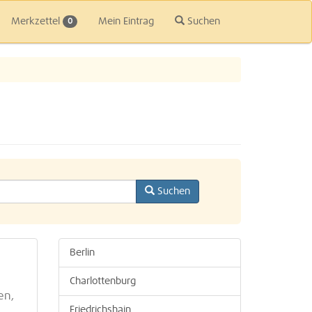
Merkzettel
Mein Eintrag
Suchen
0
Suchen
Berlin
Charlottenburg
en,
Friedrichshain