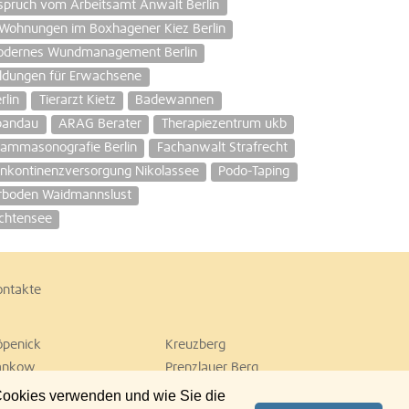
spruch vom Arbeitsamt Anwalt Berlin
Wohnungen im Boxhagener Kiez Berlin
odernes Wundmanagement Berlin
ildungen für Erwachsene
rlin
Tierarzt Kietz
Badewannen
Spandau
ARAG Berater
Therapiezentrum ukb
ammasonografie Berlin
Fachanwalt Strafrecht
Inkontinenzversorgung Nikolassee
Podo-Taping
rboden Waidmannslust
achtensee
ontakte
öpenick
Kreuzberg
ankow
Prenzlauer Berg
empelhof
Tiergarten
 Cookies verwenden und wie Sie die