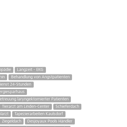
opädie
Langzeit - EKG
min
Behandlung von Angstpatienten
dienst 24-Stunden
ergiesparhaus
treuung laryngektomierter Patienten
Tierarzt am Linden-Center
Schieferdach
larzt
Tapezierarbeiten Kaulsdorf
Ziegeldach
Desjoyaux Pools Händler