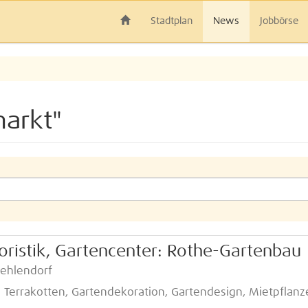
Stadtplan
News
Jobbörse
arkt"
oristik, Gartencenter: Rothe-Gartenbau
Zehlendorf
nd Terrakotten, Gartendekoration, Gartendesign, Mietpflanz