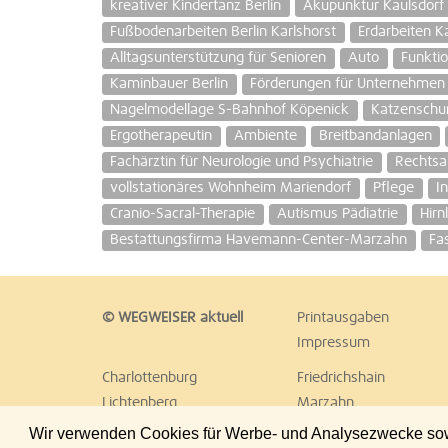
kreativer Kindertanz Berlin
Akupunktur Kaulsdorf
Fußbodenarbeiten Berlin Karlshorst
Erdarbeiten Ka
Alltagsunterstützung für Senioren
Auto
Funktio
Kaminbauer Berlin
Förderungen für Unternehmen
Nagelmodellage S-Bahnhof Köpenick
Katzenschu
Ergotherapeutin
Ambiente
Breitbandanlagen
Fachärztin für Neurologie und Psychiatrie
Rechtsa
vollstationäres Wohnheim Mariendorf
Pflege
I
Cranio-Sacral-Therapie
Autismus Pädiatrie
Hirn
Bestattungsfirma Havemann-Center-Marzahn
Fa
© WEGWEISER aktuell
Printausgaben
Impressum
Charlottenburg
Friedrichshain
Lichtenberg
Marzahn
Reinickendorf
Schöneberg
Wir verwenden Cookies für Werbe- und Analysezwecke sowie