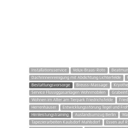
Installationsservice
Velux-Braas-Roto
Beatmung
Dachrinnenreinigung mit Abdichtung Lichterfelde
Bestattungsvorsorge
Breuss-Massage
Kryothe
Service Flüssiggasanlagen Wohnmobilen
Grabeinf
Wohnen im Alter am Tierpark Friedrichsfelde
Frie
Herrenhäuser
Entwicklungsstörung Tegel und Fro
Hirnleistungstraining
Auslandsumzug Berlin
Wa
Tapezierarbeiten Kaulsdorf Mahlsdorf
Essen auf 