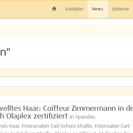
Stadtplan
News
Jobbörse
n"
ewelltes Haar: Coiffeur Zimmermann in d
h Olaplex zertifiziert
in Spandau
ines Haar, Friseursalon Carl-Schurz-Straße, Frisörsalon Carl-