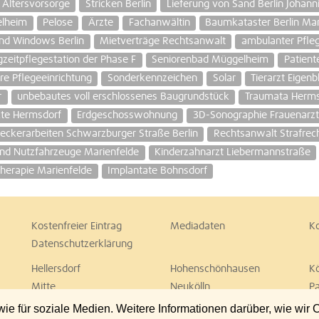
 Altersvorsorge
Stricken Berlin
Lieferung von Sand Berlin Johanni
elheim
Pelose
Ärzte
Fachanwältin
Baumkataster Berlin Mar
und Windows Berlin
Mietverträge Rechtsanwalt
ambulanter Pfle
zeitpflegestation der Phase F
Seniorenbad Müggelheim
Patient
re Pflegeeinrichtung
Sonderkennzeichen
Solar
Tierarzt Eigen
r
unbebautes voll erschlossenes Baugrundstück
Traumata Herms
te Hermsdorf
Erdgeschosswohnung
3D-Sonographie Frauenarzt
eckerarbeiten Schwarzburger Straße Berlin
Rechtsanwalt Strafrec
d Nutzfahrzeuge Marienfelde
Kinderzahnarzt Liebermannstraße
herapie Marienfelde
Implantate Bohnsdorf
Kostenfreier Eintrag
Mediadaten
K
Datenschutzerklärung
Hellersdorf
Hohenschönhausen
K
Mitte
Neukölln
P
Spandau
Steglitz
T
 für soziale Medien. Weitere Informationen darüber, wie wir