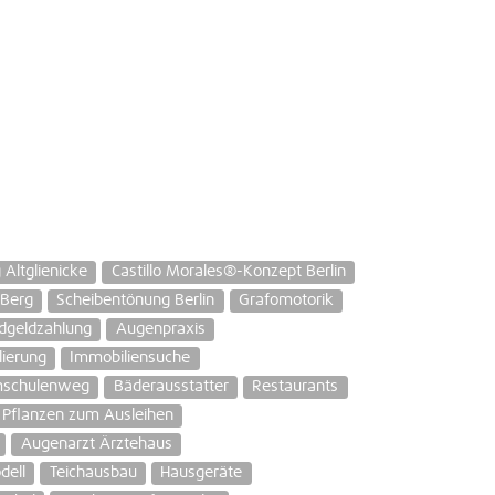
Altglienicke
Castillo Morales®-Konzept Berlin
 Berg
Scheibentönung Berlin
Grafomotorik
dgeldzahlung
Augenpraxis
lierung
Immobiliensuche
mschulenweg
Bäderausstatter
Restaurants
Pflanzen zum Ausleihen
Augenarzt Ärztehaus
dell
Teichausbau
Hausgeräte