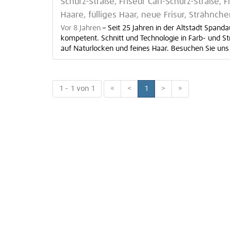
Schurz-Straße, Friseur Carl-Schurz-Straße, Fr
Haare, fülliges Haar, neue Frisur, Strähnch
Vor 8 Jahren
–
Seit 25 Jahren in der Altstadt Spanda
kompetent. Schnitt und Technologie in Farb- und St
auf Naturlocken und feines Haar. Besuchen Sie uns 
1 - 1 von 1
«
<
1
>
»