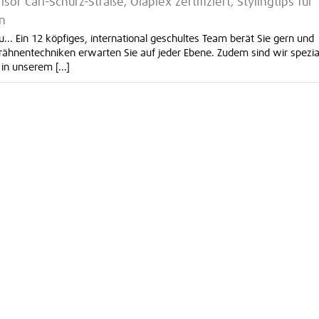
isör Carl-Schurz-Straße, Olaplex zertifiziert, Stylingtips für
en
u... Ein 12 köpfiges, international geschultes Team berät Sie gern und
rähnentechniken erwarten Sie auf jeder Ebene. Zudem sind wir spezial
in unserem [...]