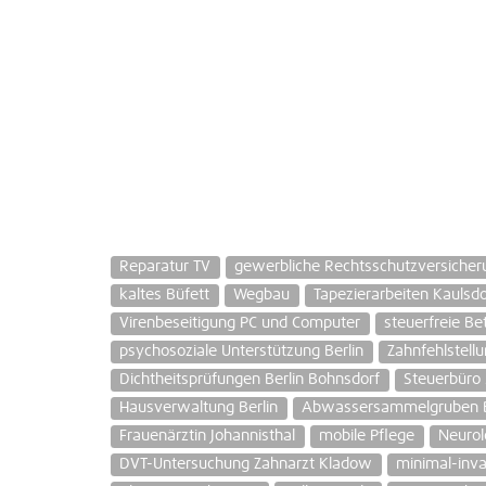
Reparatur TV
gewerbliche Rechtsschutzversicheru
kaltes Büfett
Wegbau
Tapezierarbeiten Kaulsdo
Virenbeseitigung PC und Computer
steuerfreie Be
psychosoziale Unterstützung Berlin
Zahnfehlstell
Dichtheitsprüfungen Berlin Bohnsdorf
Steuerbüro
Hausverwaltung Berlin
Abwassersammelgruben B
Frauenärztin Johannisthal
mobile Pflege
Neurol
DVT-Untersuchung Zahnarzt Kladow
minimal-inva