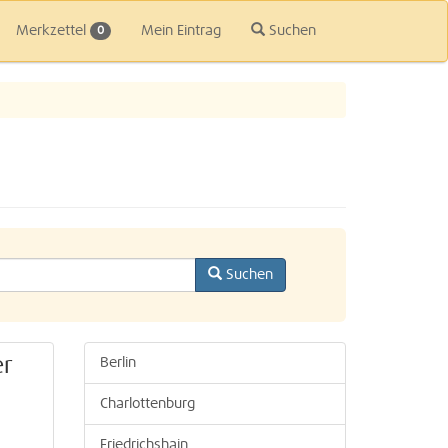
Merkzettel
Mein Eintrag
Suchen
0
Suchen
er
Berlin
Charlottenburg
Friedrichshain