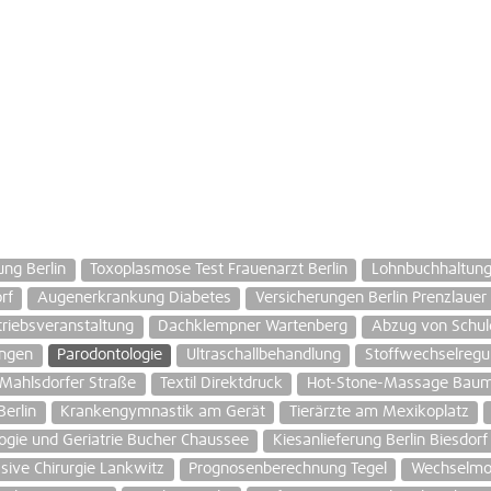
ng Berlin
Toxoplasmose Test Frauenarzt Berlin
Lohnbuchhaltung 
rf
Augenerkrankung Diabetes
Versicherungen Berlin Prenzlauer
triebsveranstaltung
Dachklempner Wartenberg
Abzug von Schul
ungen
Parodontologie
Ultraschallbehandlung
Stoffwechselregu
 Mahlsdorfer Straße
Textil Direktdruck
Hot-Stone-Massage Bau
erlin
Krankengymnastik am Gerät
Tierärzte am Mexikoplatz
ogie und Geriatrie Bucher Chaussee
Kiesanlieferung Berlin Biesdorf
sive Chirurgie Lankwitz
Prognosenberechnung Tegel
Wechselmo