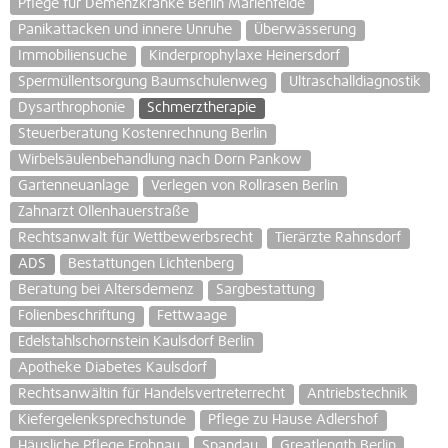
Pflege für Demenzkranke Berlin Marienfelde
Panikattacken und innere Unruhe
Überwässerung
Immobiliensuche
Kinderprophylaxe Heinersdorf
Spermüllentsorgung Baumschulenweg
Ultraschalldiagnostik
Dysarthrophonie
Schmerztherapie
Steuerberatung Kostenrechnung Berlin
Wirbelsäulenbehandlung nach Dorn Pankow
Gartenneuanlage
Verlegen von Rollrasen Berlin
Zahnarzt Ollenhauerstraße
Rechtsanwalt für Wettbewerbsrecht
Tierärzte Rahnsdorf
ADS
Bestattungen Lichtenberg
Beratung bei Altersdemenz
Sargbestattung
Folienbeschriftung
Fettwaage
Edelstahlschornstein Kaulsdorf Berlin
Apotheke Diabetes Kaulsdorf
Rechtsanwältin für Handelsvertreterrecht
Antriebstechnik
Kiefergelenksprechstunde
Pflege zu Hause Adlershof
Häusliche Pflege Frohnau
Spandau
Greatlength Berlin