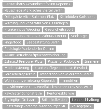
Sanitätshaus Gesundheitsforum Köpenick
Hauspflege Märkisches Viertel Berlin
Orthopädie Alice-Salomon-Platz
Steinböden Karlshorst
Wartung und Reparatur von Gasanlagen
Krankenhaus Wedding
Gesundheitssport
Restauration mir CEREC Zahnarzt Berlin
Seelsorge
Fingerfood
Seebestattung Berlin
Radiologie Mariendorfer Damm
Allianz Betriebshaftpflichtversicherung
Zahnarzt Prerower Platz
Praxis für Podologie
Zimmerei
Modernisierung
Krankenpflege zu Hause Biesdorf
Fernseherreparatur
Integration von Migranten Berlin
Wohnraumvermietung Köpenick
Immobilien
SV-Abkommen USA-Windfall Elimination Provision-WEP
Psychiater Schönstraße
Peritonealdialyse
Stylingtips für Haare
Brillenkollektion
Lohnbuchhaltung
Bestattungsvorsorge Marienburger Str.
Reisegepäck