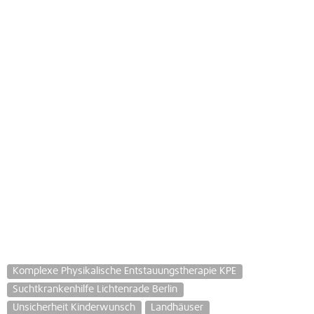
Komplexe Physikalische Entstauungstherapie KPE
Suchtkrankenhilfe Lichtenrade Berlin
Unsicherheit Kinderwunsch
Landhäuser