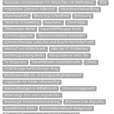
Betreutes Einzelwohnen für Menschen mit Behinderun
TCM
Prophylaxe Zahnarzt Adlershof
Inkontinenzbehandlung
Massivparkett
Bleaching Schönefeld
Betreuung
Tierärzte Schöneberg
Haustüren
Steuertipps
Ölheizungen Berlin
Sauerstofftherapie Berlin
Einrichtungsprofil
Wasserinstallation Mahlsdorf
Schmerztherapie Liebscher und Bracht Hermsdorf und
Verkauf von Kühlschrank
Hilfe bei PC-Problemen
Existenzgründung Berlin
Hautprobleme beim Tier
TV-Reparatur
Steuerberater Dörpfeldstraße
CERAC
Oralchirurgie Senftenberger Ring
Rechtsanwältin für Ordnungswidrigkeitenrecht
Logopädie für Kinder Johannisthal
Mietwohnungen in Wilhelmsruh
Stressmanagement
Belastungs-EKG und Langzeit-EKG
Marburger Konzentrationstraining
Rückenschule Marzahn
Hundefriseur Berlin
Immobilienverkauf Heiligensee