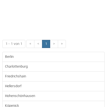
1 - 1 von 1
«
<
1
>
»
Berlin
Charlottenburg
Friedrichshain
Hellersdorf
Hohenschönhausen
Köpenick