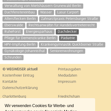
Verwaltung von Mietshäusern Grunewald Berlin
Dachfenstereinbau
Wasser
Lasur Carport
Altersflecken Berlin
Zahnarztpraxis Petersburger Straße
Eberswalde
Rechtsanwältin für Handelsvertreterrecht
RuheForst
Energiesparhaus
Dachdecker
Pflege für Demenzkranke Berlin
Pädiatrie
HPV-Impfung Berlin
Krankengymnastik Quickborner Straße
Gynäkologin Johannisthal
Seniorenwohnungen
Schrunden
© WEGWEISER aktuell
Printausgaben
Kostenfreier Eintrag
Mediadaten
Kontakte
Impressum
Datenschutzerklärung
Charlottenburg
Friedrichshain
Hellersdorf
Hohenschönhausen
Wir verwenden Cookies für Werbe- und
Köpenick
Kreuzberg