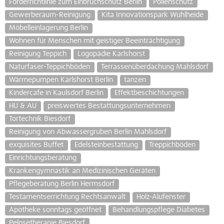
Förderrichtlinie zum Einbruchschutz Berlin
Pollenschutz
Gewerberaum-Reinigung
Kita Innovationspark Wuhlheide
Möbelleinlagerung Berlin
Wohnen für Menschen mit geistiger Beeinträchtigung
Reinigung Teppich
Logopädie Karlshorst
Naturfaser-Teppichböden
Terrassenüberdachung Mahlsdorf
Wärmepumpen Karlshorst Berlin
tanzen
Kindercafe in Kaulsdorf Berlin
Effektbeschichtungen
HU & AU
preiswertes Bestattungsunternehmen
Tortechnik Biesdorf
Reinigung von Abwassergruben Berlin Mahlsdorf
exquisites Buffet
Edelsteinbestattung
Treppichböden
Einrichtungsberatung
Krankengymnastik an Medizinischen Geräten
Pflegeberatung Berlin Hermsdorf
Testamentserrichtung Rechtsanwalt
Holz-Alufenster
Apotheke sonntags geöffnet
Behandlungspflege Diabetes
Pelosetherapie Biesdorf