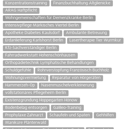
Konzentrationstraining
Finanzbuchhaltung Altglienicke
ARAG Haftpflicht
Wohngemeinschaften für Demenzkranke Berlin
Intensivpflege Märkisches Viertel Berlin
Apotheke Diabetes Kaulsdorf
Ambulante Betreuung
Erdanlieferung Karlshorst Berlin
Lasertherapie Tier Wurmkur
Kfz-Sachverständiger Berlin
Fahrradwerkstatt Hohenschönhausen
Orthopädietechnik Lymphatische Behandlungen
Schuldgefühle
Rohrverstopfung Französisch Buchholz
Wohnungsvermietung
Reparatur von Hörgeräten
Hammerzeh-Op
Nasenmuschelverkleinerung
vollstationäres Pflegeheim Berlin
Existenzgründung Hoppegarten Hönow
Bodenbelag entsorgen
Galileo-Training
Prophylaxe Zahnarzt
Schaufeln und Spaten
Gehhilfen
Maniküre Plänterwald