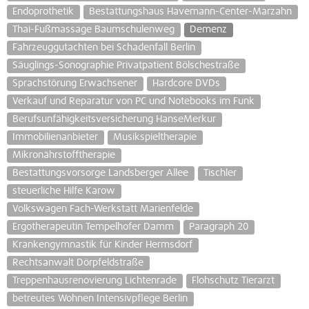
Endoprothetik
Bestattungshaus Havemann-Center-Marzahn
Thai-Fußmassage Baumschulenweg
Demenz
Fahrzeuggutachten bei Schadenfall Berlin
Säuglings-Sonographie Privatpatient Bölschestraße
Sprachstörung Erwachsener
Hardcore DVDs
Verkauf und Reparatur von PC und Notebooks im Funk
Berufsunfähigkeitsversicherung HanseMerkur
Immobilienanbieter
Musikspieltherapie
Mikronährstofftherapie
Bestattungsvorsorge Landsberger Allee
Tischler
steuerliche Hilfe Karow
Volkswagen Fach-Werkstatt Marienfelde
Ergotherapeutin Tempelhofer Damm
Paragraph 20
Krankengymnastik für Kinder Hermsdorf
Rechtsanwalt Dörpfeldstraße
Treppenhausrenovierung Lichtenrade
Flohschutz Tierarzt
betreutes Wohnen Intensivpflege Berlin