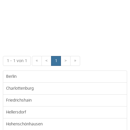
1 - 1 von 1
«
<
1
>
»
Berlin
Charlottenburg
Friedrichshain
Hellersdorf
Hohenschönhausen