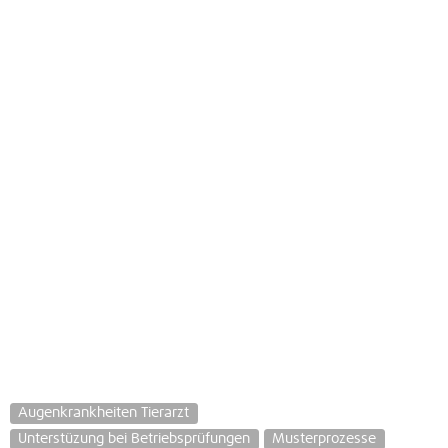
Augenkrankheiten Tierarzt
Unterstüzung bei Betriebsprüfungen
Musterprozesse