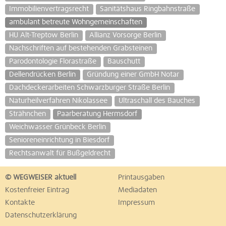
Immobilienvertragsrecht
Sanitätshaus Ringbahnstraße
ambulant betreute Wohngemeinschaften
HU Alt-Treptow Berlin
Allianz Vorsorge Berlin
Nachschriften auf bestehenden Grabsteinen
Parodontologie Florastraße
Bauschutt
Dellendrücken Berlin
Gründung einer GmbH Notar
Dachdeckerarbeiten Schwarzburger Straße Berlin
Naturheilverfahren Nikolassee
Ultraschall des Bauches
Strähnchen
Paarberatung Hermsdorf
Weichwasser Grünbeck Berlin
Senioreneinrichtung in Biesdorf
Rechtsanwalt für Bußgeldrecht
© WEGWEISER aktuell
Printausgaben
Kostenfreier Eintrag
Mediadaten
Kontakte
Impressum
Datenschutzerklärung