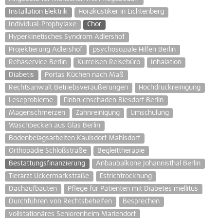
Installation Elektrik
Hörakustiker in Lichtenberg
Individual-Prophylaxe
Chor
Hyperkinetisches Syndrom Adlershof
Projektierung Adlershof
psychosoziale Hilfen Berlin
Rehaservice Berlin
Kurreisen Reisebüro
Inhalation
Diabetis
Portas Küchen nach Maß
Rechtsanwalt Betriebsveräußerungen
Hochdruckreinigung
Leseprobleme
Einbruchschaden Biesdorf Berlin
Magenschmerzen
Zahnreinigung
Umschulung
Waschbecken aus Glas Berlin
Bodenbelagsarbeiten Kaulsdorf Mahlsdorf
Orthopädie Schloßstraße
Begleittherapie
Bestattungsfinanzierung
Anbaubalkone Johannisthal Berlin
Tierarzt Uckermarkstraße
Estrichtrocknung
Dachaufbauten
Pflege für Patienten mit Diabetes mellitus
Durchführen von Rechtsbehelfen
Besprechen
vollstationäres Seniorenheim Mariendorf