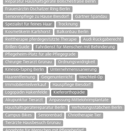
Reparatur Haushaltsgeräte Bölschestraße Berlin
Frauenärztin Oschatzer Ring Berlin
Seniorenpflege zu Hause Biesdorf
Gärtner Spandau
Spezialist für feines Haar
Trocknung
Kosmetikerin Karlshorst
Balkonbau Berlin
Reittherapie pferdegestützte Therapie
Audi Rückgaberecht
Brillen-Guide
Fahrdienst für Menschen mit Behinderung
Pflegeheim-Platz für alle Pflegegrade
Chirurgie Tierarzt Grünau
Ordnungswidrigkeit
Kinesio-Taping Berlin
Unternehmenssanierung
Haarentfernung
Geigenunterricht
Weichteil-Op
Immobilienteilverkauf
Hauspflege Biesdorf
Logopädin Hakenfelde
Kieferorthopädie
Akupunktur Tierarzt
Anpassung Mittelohrimplantate
Haushaltsgerätereparatur Berlin
Verhütungsstäbchen Berlin
Campus Bikes
Seniorenbad
Chriotherapie Tier
Tierärzte Hausbesuch Grünau
Angebote für Menschen mit Pflegebedarf