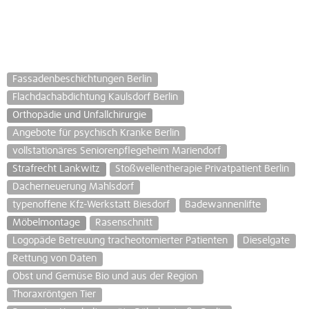
Fassadenbeschichtungen Berlin
Flachdachabdichtung Kaulsdorf Berlin
Orthopädie und Unfallchirurgie
Angebote für psychisch Kranke Berlin
vollstationäres Seniorenpflegeheim Mariendorf
Strafrecht Lankwitz
Stoßwellentherapie Privatpatient Berlin
Dacherneuerung Mahlsdorf
typenoffene Kfz-Werkstatt Biesdorf
Badewannenlifte
Möbelmontage
Rasenschnitt
Logopäde Betreuung tracheotomierter Patienten
Dieselgate
Rettung von Daten
Obst und Gemüse Bio und aus der Region
Thoraxröntgen Tier