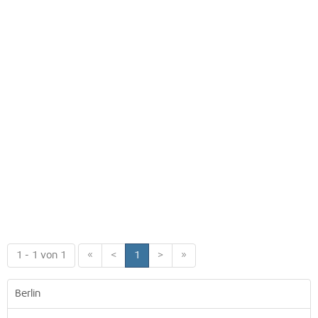
1 - 1 von 1
«
<
1
>
»
Berlin