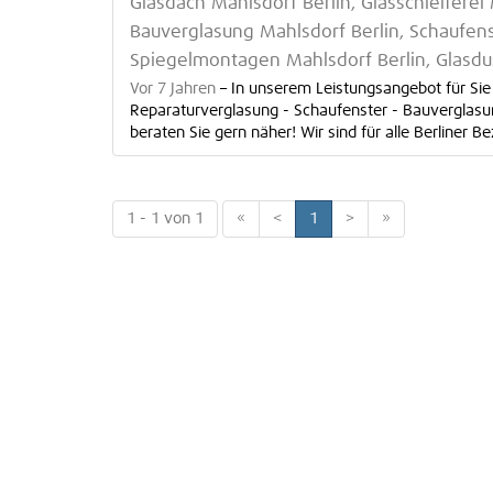
Glasdach Mahlsdorf Berlin, Glasschleiferei
Bauverglasung Mahlsdorf Berlin, Schaufenst
Spiegelmontagen Mahlsdorf Berlin, Glasdu
Vor 7 Jahren
–
In unserem Leistungsangebot für Sie 
Reparaturverglasung - Schaufenster - Bauverglasung
beraten Sie gern näher! Wir sind für alle Berliner Bezi
1 - 1 von 1
«
<
1
>
»