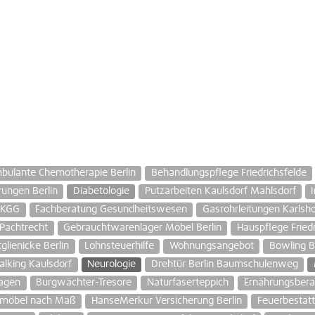
bulante Chemotherapie Berlin
Behandlungspflege Friedrichsfelde
rungen Berlin
Diabetologie
Putzarbeiten Kaulsdorf Mahlsdorf
 KGG
Fachberatung Gesundheitswesen
Gasrohrleitungen Karlsho
 Pachtrecht
Gebrauchtwarenlager Möbel Berlin
Hauspflege Friedr
glienicke Berlin
Lohnsteuerhilfe
Wohnungsangebot
Bowling B
alking Kaulsdorf
Neurologie
Drehtür Berlin Baumschulenweg
wagen
Burgwächter-Tresore
Naturfaserteppich
Ernährungsbera
umöbel nach Maß
HanseMerkur Versicherung Berlin
Feuerbestat