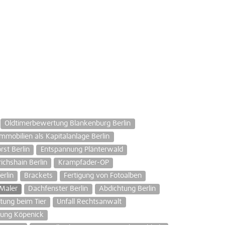
Oldtimerbewertung Blankenburg Berlin
Immobilien als Kapitalanlage Berlin
rst Berlin
Entspannung Plänterwald
ichshain Berlin
Krampfader-OP
erlin
Brackets
Fertigung von Fotoalben
Maler
Dachfenster Berlin
Abdichtung Berlin
tung beim Tier
Unfall Rechtsanwalt
tung Köpenick