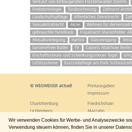
Verkauf von Einbaugeräten Fürstenwalder Damm
Endodontologie
Türabsicherung
Zahnarzt Ärzt
Landschaftspflege
öffentliches Dienstrecht
Zah
Sexualstrafrecht
Akne
Wohnen für demenziell 
gebrauchte Notebook
Frauenarzt Marienfelder Al
Mosaikverlegung
Hartz4
Glasreinigung
Test
barrierefreie Bäder
TV
Caports Malchow Berlin
Erschaftssteuer und Schenkungssteuer Tegel
Umg
Lichtsysteme
Kurzzeitpflege am Park Schönstraß
© WEGWEISER aktuell
Printausgaben
Impressum
Charlottenburg
Friedrichshain
Lichtenberg
Marzahn
Reinickendorf
Schöneberg
Wir verwenden Cookies für Werbe- und Analysezwecke sowie
Treptow
Umland Ost
Verwendung steuern können, finden Sie in unserer Datens