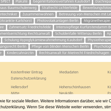
SPECT
Plakate
Gegenirritationsverfahren Kaulsdorf
Dachrepa
ehaus Baumschulenweg
Strafrecht Lichterfelde
Bewerbungsfoto
ntechniker
Zusammenwohnen
Betreuung von Menschen mit Le
Erkrankte Karlshorst
Photovolaikanlagen Berlin
Migränetherapie
lee
Zahnersatz Friedrichsfelde
Intensivpflege Kurfürstendamm Be
amentserrichtung Rechtsanwalt
Schuldenfalle Wittenau Berlin
Ap
Schulung Hypoglykämiewahrnehmung Kaulsdorf
Physiotherapi
angsrecht Berlin
Pflege von blinden Menschen Berlin
Psycholog
e
Kinderzahnärztin
Rechtsanwalt für Mietrecht Friedrichshagen
Kostenfreier Eintrag
Mediadaten
K
Datenschutzerklärung
Hellersdorf
Hohenschönhausen
K
Mitte
Neukölln
P
Spandau
Steglitz
T
 für soziale Medien. Weitere Informationen darüber, wie wir
Wedding
Weißensee
W
chutzerklärung. Wenn Sie diese Website weiter verwenden, st