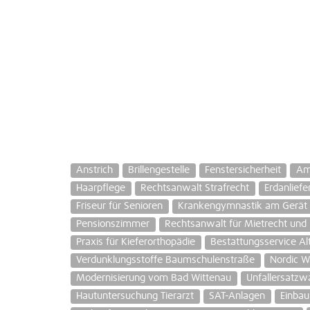
Anstrich
Brillengestelle
Fenstersicherheit
Am
Haarpflege
Rechtsanwalt Strafrecht
Erdanliefe
Friseur für Senioren
Krankengymnastik am Gerät
Pensionszimmer
Rechtsanwalt für Mietrecht und
Praxis für Kieferorthopädie
Bestattungsservice Alt
Verdunklungsstoffe Baumschulenstraße
Nordic W
Modernisierung vom Bad Wittenau
Unfallersatz
Hautuntersuchung Tierarzt
SAT-Anlagen
Einba