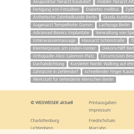
Akupunktur Tierarzt Kaulsdorf
mobiler Tierarzt Alt
Fertigung von Fotoalben
Diabetes mellitus
Zyli
Ästhetische Zahnheilkunde Berlin
Skoda Autohau
Augenarzt Tempelhofer Damm
Lachyoga Berlin
Advanced Bionics Implantate
Verwaltung von Spe
Unterwassermassage
Hausarzt Schönstraße
T
Kleintierpraxis am Linden-Center
Dekorschliff Berl
Orthopädie Alice-Salomon-Platz
Circumcision Be
Dachabdichtung
Kursleiter Nordic Walking auf eh
Zahnärzte in Zehlendorf
schnellender Finger Kauls
Werkstatt für behinderte Menschen Berlin
© WEGWEISER aktuell
Printausgaben
Impressum
Charlottenburg
Friedrichshain
Lichtenberg
Marzahn