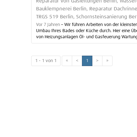
Reparatur von Gasleitungen Berlin, Wasseru
Bauklempnerei Berlin, Reparatur Dachrinnen
TRGS 519 Berlin, Schornsteinsanierung Ber
Vor 7 Jahren
–
Wir führen Arbeiten von der kleinst
Umbau Ihres Bades oder Küche durch. Hier eine Üb
von Heizungsanlagen Öl- und Gasfeuerung Wartungsd
1 - 1 von 1
«
<
1
>
»