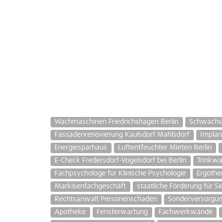
Wachmaschinen Friedrichshagen Berlin
Schwachs
Fassadenrenovierung Kaulsdorf Mahlsdorf
Impla
Energiesparhaus
Luftentfeuchter Mieten Berlin
E-Check Fredersdorf-Vogelsdorf bei Berlin
Trinkw
Fachpsychologe für Klinische Psychologie
Ergothe
Markisenfachgeschäft
staatliche Förderung für S
Rechtsanwalt Personenschaden
Sonderversorgu
Apotheke
Fensterwartung
Fachwerkwände