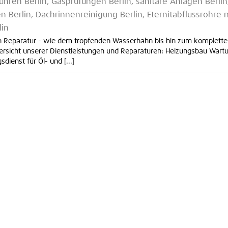
hren Berlin, Gasprüfungen Berlin, sanitäre Anlagen Berlin
 Berlin, Dachrinnenreinigung Berlin, Eternitabflussrohre 
lin
en Reparatur - wie dem tropfenden Wasserhahn bis hin zum komplett
ersicht unserer Dienstleistungen und Reparaturen: Heizungsbau Wart
ienst für Öl- und [...]