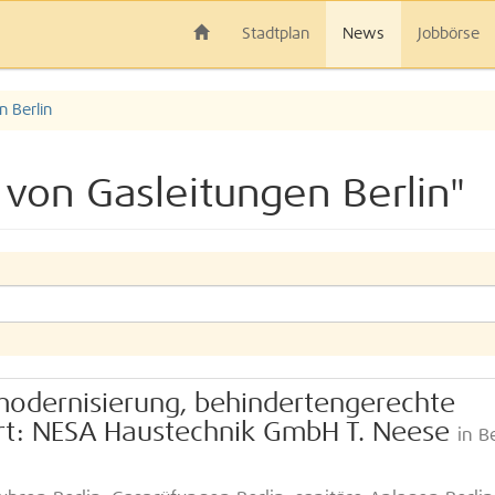
Stadtplan
News
Jobbörse
n Berlin
 von Gasleitungen Berlin"
odernisierung, behindertengerechte
 Art: NESA Haustechnik GmbH T. Neese
in B