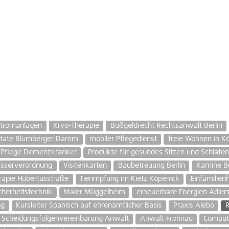
tromanlagen
Kryo-Therapie
Bußgeldrecht Rechtsanwalt Berlin
ntate Blumberger Damm
mobiler Pflegedienst
freie Wohnen in K
Pflege Demenzkranker
Produkte für gesundes Sitzen und Schlafen
asserverordnung
Visitenkarten
Baubetreuung Berlin
Kamine Be
rapie Hubertusstraße
Tierimpfung im Kietz Köpenick
Einfamilien
icherheitstechnik
Maler Müggelheim
erneuerbare Energien Adlers
ng
Kursleiter Spanisch auf ehrenamtlicher Basis
Praxis Alebo
R
Scheidungsfolgenvereinbarung Anwalt
Anwalt Frohnau
Compute