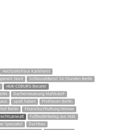
Hochzeitsfrisur Karlshorst
öpenick Nord
Schlüsseldienst 24-Stunden Berlin
HUK-COBURG Berater
rlin
Dacherneuerung Mahlsdorf
haus
spaß haben
Prothesen Berlin
hof Berlin
Finanzbuchhaltung Hönow
echtsanwalt
Fußbodenbelag aus Holz
r Spezialist
Dachbau