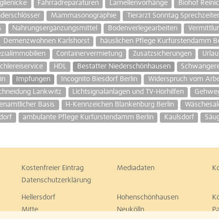
glienicke
Fahrradreparaturen
Lamellenvorhänge
Biohof Reini
nderschlösser
Mammasonographie
Tierarzt Sonntag Sprechzeite
s
Nahrungsergänzungsmittel
Bodenverlegearbeiten
Vermittlu
Demenzwohnen Karlshorst
häuslichen Pflege Kurfürstendamm Be
zialimmobilien
Containervermietung
Zusatzsicherungen
Urlau
ichlereiservice
HDL
Bestatter Niederschönhausen
Schwangere
in
Impfungen
Incognito Biesdorf Berlin
Widerspruch vom Arbe
schneidung Lankwitz
Lichtsignalanlagen und TV-Hörhilfen
Gehweg
renamtlicher Basis
H-Kennzeichen Blankenburg Berlin
Wäschesa
dorf
ambulante Pflege Kurfürstendamm Berlin
Kaulsdorf
Säug
Kostenfreier Eintrag
Mediadaten
K
Datenschutzerklärung
Hellersdorf
Hohenschönhausen
K
Mitte
Neukölln
P