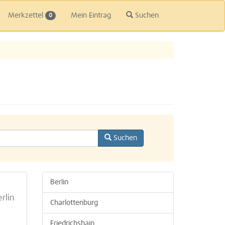
Merkzettel
Mein Eintrag
Suchen
0
Suchen
Berlin
erlin
Charlottenburg
Friedrichshain