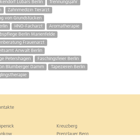
ckendorf Lübars Berlin
Trennungsjahr
n
Zahnmedizin Tierarzt
ng von Grundstücken
rlin
HNO-Facharzt
Aromatherapie
bspflege Berlin Marienfelde
nberatung Frauenarzt
itsamt Anwalt Berlin
e Petershagen
Faschingsfeier Berlin
lon Blumberger Damm
Tapezieren Berlin
lingstherapie
ontakte
öpenick
Kreuzberg
ankow
Prenzlauer Berg