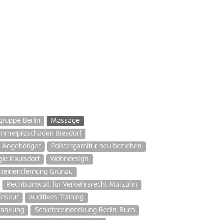
gruppe Berlin
Massage
mmelpilzschäden Biesdorf
g Angehöriger
Polstergarnitur neu beziehen
ie Kaulsdorf
Wohndesign
steinentfernung Grünau
Rechtsanwalt für Verkehrsrecht Marzahn
riseur
auditives Training
rankung
Schiefereindeckung Berlin-Buch