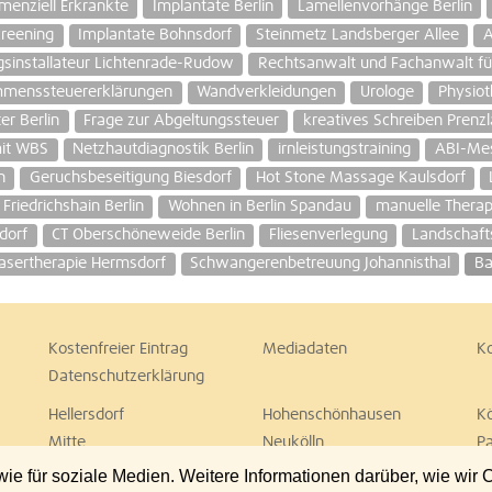
menziell Erkrankte
Implantate Berlin
Lamellenvorhänge Berlin
reening
Implantate Bohnsdorf
Steinmetz Landsberger Allee
A
gsinstallateur Lichtenrade-Rudow
Rechtsanwalt und Fachanwalt für
ommenssteuererklärungen
Wandverkleidungen
Urologe
Physiot
er Berlin
Frage zur Abgeltungssteuer
kreatives Schreiben Prenz
mit WBS
Netzhautdiagnostik Berlin
irnleistungstraining
ABI-Me
n
Geruchsbeseitigung Biesdorf
Hot Stone Massage Kaulsdorf
Friedrichshain Berlin
Wohnen in Berlin Spandau
manuelle Therap
dorf
CT Oberschöneweide Berlin
Fliesenverlegung
Landschafts
Lasertherapie Hermsdorf
Schwangerenbetreuung Johannisthal
Ba
Kostenfreier Eintrag
Mediadaten
K
Datenschutzerklärung
Hellersdorf
Hohenschönhausen
K
Mitte
Neukölln
P
Spandau
Steglitz
T
 für soziale Medien. Weitere Informationen darüber, wie wir