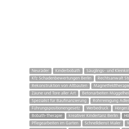
Neuräder
Kinderbobath
Säuglings- und Kleinki
Kfz Schadenbewertungen Berlin
Rechtsanwalt St
Rekonstruktion von Altbauten
Magnetfeldtherapie
Zäune und Tore aller Art
Betonarbeiten Müggelhe
Spezialist für Baufinanzierung
Rohrreinigung Adler
Führungspositionengesetz
Werbedruck
Hörgerä
Bobath-Therapie
kreativer Kindertanz Berlin
Hö
Pflegearbeiten im Garten
Schnelldienst Maler
W