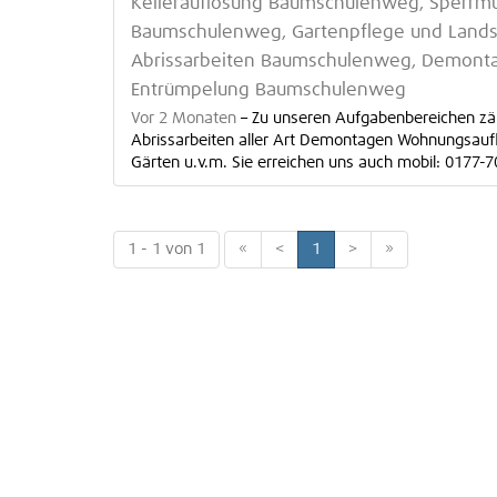
Kellerauflösung Baumschulenweg, Sperrm
Baumschulenweg, Gartenpflege und Lands
Abrissarbeiten Baumschulenweg, Demont
Entrümpelung Baumschulenweg
Vor 2 Monaten
–
Zu unseren Aufgabenbereichen zäh
Abrissarbeiten aller Art Demontagen Wohnungsauf
Gärten u.v.m. Sie erreichen uns auch mobil: 0177-70
1 - 1 von 1
«
<
1
>
»