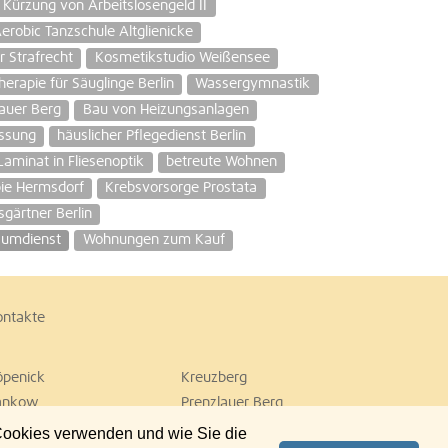
Kürzung von Arbeitslosengeld II
erobic Tanzschule Altglienicke
 Strafrecht
Kosmetikstudio Weißensee
herapie für Säuglinge Berlin
Wassergymnastik
lauer Berg
Bau von Heizungsanlagen
ssung
häuslicher Pflegedienst Berlin
Laminat in Fliesenoptik
betreute Wohnen
ie Hermsdorf
Krebsvorsorge Prostata
gärtner Berlin
umdienst
Wohnungen zum Kauf
ontakte
öpenick
Kreuzberg
ankow
Prenzlauer Berg
empelhof
Tiergarten
 Cookies verwenden und wie Sie die