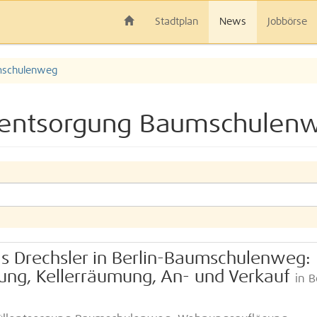
Stadtplan
News
Jobbörse
mschulenweg
lentsorgung Baumschulen
s Drechsler in Berlin-Baumschulenweg:
ng, Kellerräumung, An- und Verkauf
in B