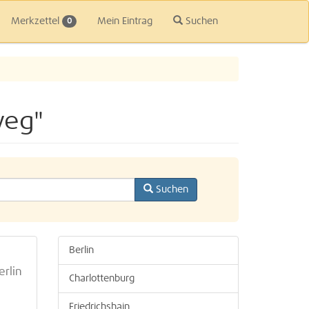
Merkzettel
Mein Eintrag
Suchen
0
weg"
Suchen
Berlin
erlin
Charlottenburg
Friedrichshain