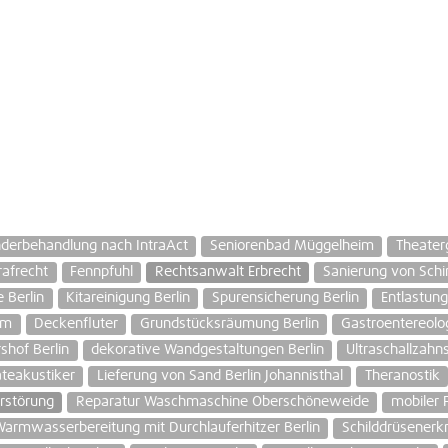
nderbehandlung nach IntraAct
Seniorenbad Müggelheim
Theater
rafrecht
Fennpfuhl
Rechtsanwalt Erbrecht
Sanierung von Schi
 Berlin
Kitareinigung Berlin
Spurensicherung Berlin
Entlastun
im
Deckenfluter
Grundstücksräumung Berlin
Gastroentereolog
shof Berlin
dekorative Wandgestaltungen Berlin
Ultraschallzahn
teakustiker
Lieferung von Sand Berlin Johannisthal
Theranostik
rstörung
Reparatur Waschmaschine Oberschöneweide
mobiler F
armwasserbereitung mit Durchlauferhitzer Berlin
Schilddrüsenerk