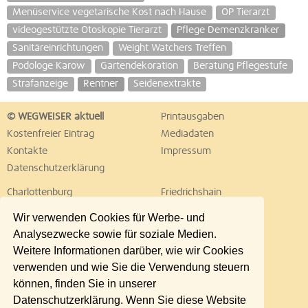
Menüservice vegetarische Kost nach Hause
OP Tierarzt
videogestützte Otoskopie Tierarzt
Pflege Demenzkranker
Sanitäreinrichtungen
Weight Watchers Treffen
Podologe Karow
Gartendekoration
Beratung Pflegestufe
Strafanzeige
Rentner
Seidenextrakte
© WEGWEISER aktuell
Printausgaben
Kostenfreier Eintrag
Mediadaten
Kontakte
Impressum
Datenschutzerklärung
Charlottenburg
Friedrichshain
Hellersdorf
Hohenschönhausen
Wir verwenden Cookies für Werbe- und
Köpenick
Kreuzberg
Analysezwecke sowie für soziale Medien.
Lichtenberg
Marzahn
Weitere Informationen darüber, wie wir Cookies
Mitte
Neukölln
verwenden und wie Sie die Verwendung steuern
Pankow
Prenzlauer Berg
können, finden Sie in unserer
Reinickendorf
Schöneberg
Datenschutzerklärung. Wenn Sie diese Website