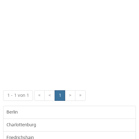
1 - 1 von 1
«
<
1
>
»
Berlin
Charlottenburg
Friedrichshain