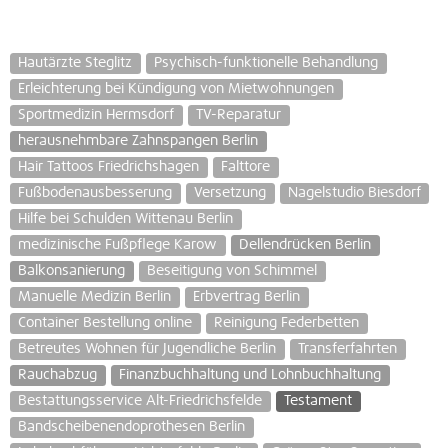
Hautärzte Steglitz
Psychisch-funktionelle Behandlung
Erleichterung bei Kündigung von Mietwohnungen
Sportmedizin Hermsdorf
TV-Reparatur
herausnehmbare Zahnspangen Berlin
Hair Tattoos Friedrichshagen
Falttore
Fußbodenausbesserung
Versetzung
Nagelstudio Biesdorf
Hilfe bei Schulden Wittenau Berlin
medizinische Fußpflege Karow
Dellendrücken Berlin
Balkonsanierung
Beseitigung von Schimmel
Manuelle Medizin Berlin
Erbvertrag Berlin
Container Bestellung online
Reinigung Federbetten
Betreutes Wohnen für Jugendliche Berlin
Transferfahrten
Rauchabzug
Finanzbuchhaltung und Lohnbuchhaltung
Bestattungsservice Alt-Friedrichsfelde
Testament
Bandscheibenendoprothesen Berlin