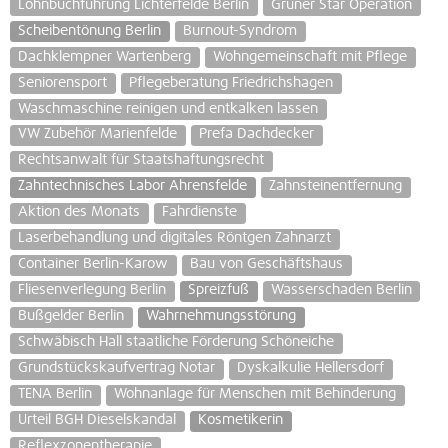
Lohnbuchführung Lichterfelde Berlin
Grüner Star Operation
Scheibentönung Berlin
Burnout-Syndrom
Dachklempner Wartenberg
Wohngemeinschaft mit Pflege
Seniorensport
Pflegeberatung Friedrichshagen
Waschmaschine reinigen und entkalken lassen
VW Zubehör Marienfelde
Prefa Dachdecker
Rechtsanwalt für Staatshaftungsrecht
Zahntechnisches Labor Ahrensfelde
Zahnsteinentfernung
Aktion des Monats
Fahrdienste
Laserbehandlung und digitales Röntgen Zahnarzt
Container Berlin-Karow
Bau von Geschäftshaus
Fliesenverlegung Berlin
Spreizfuß
Wasserschaden Berlin
Bußgelder Berlin
Wahrnehmungsstörung
Schwäbisch Hall staatliche Förderung Schöneiche
Grundstückskaufvertrag Notar
Dyskalkulie Hellersdorf
TENA Berlin
Wohnanlage für Menschen mit Behinderung
Urteil BGH Dieselskandal
Kosmetikerin
Reflexzonentherapie