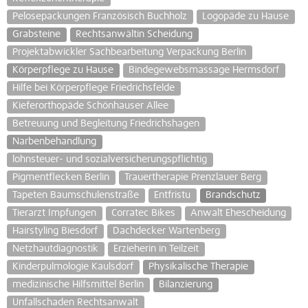
Pelosepackungen Französisch Buchholz
Logopäde zu Hause
Grabsteine
Rechtsanwältin Scheidung
Projektabwickler Sachbearbeitung Verpackung Berlin
Körperpflege zu Hause
Bindegewebsmassage Hermsdorf
Hilfe bei Körperpflege Friedrichsfelde
Kieferorthopäde Schönhauser Allee
Betreuung und Begleitung Friedrichshagen
Narbenbehandlung
lohnsteuer- und sozialversicherungspflichtig
Pigmentflecken Berlin
Trauertherapie Prenzlauer Berg
Tapeten Baumschulenstraße
Entfristu
Brandschutz
Tierarzt Impfungen
Corratec Bikes
Anwalt Ehescheidung
Hairstyling Biesdorf
Dachdecker Wartenberg
Netzhautdiagnostik
Erzieherin in Teilzeit
Kinderpulmologie Kaulsdorf
Physikalische Therapie
medizinische Hilfsmittel Berlin
Bilanzierung
Unfallschaden Rechtsanwalt