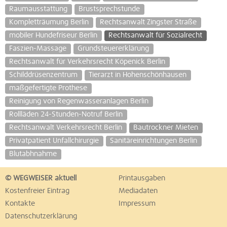
Raumausstattung
Brustsprechstunde
Kompletträumung Berlin
Rechtsanwalt Zingster Straße
mobiler Hundefriseur Berlin
Rechtsanwalt für Sozialrecht
Faszien-Massage
Grundsteuererklärung
Rechtsanwalt für Verkehrsrecht Köpenick Berlin
Schilddrüsenzentrum
Tierarzt in Hohenschönhausen
maßgefertigte Prothese
Reinigung von Regenwasseranlagen Berlin
Rollläden 24-Stunden-Notruf Berlin
Rechtsanwalt Verkehrsrecht Berlin
Bautrockner Mieten
Privatpatient Unfallchirurgie
Sanitäreinrichtungen Berlin
Blutabhnahme
© WEGWEISER aktuell
Printausgaben
Kostenfreier Eintrag
Mediadaten
Kontakte
Impressum
Datenschutzerklärung