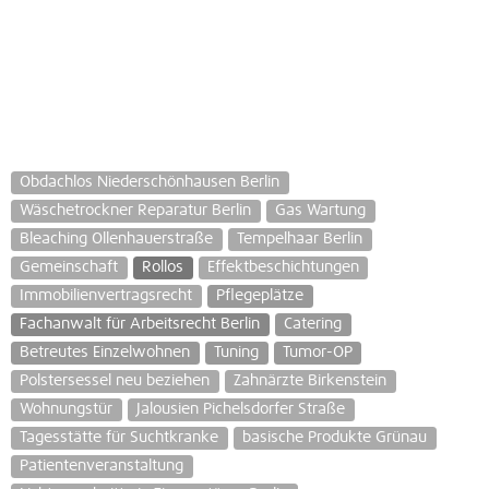
Obdachlos Niederschönhausen Berlin
Wäschetrockner Reparatur Berlin
Gas Wartung
Bleaching Ollenhauerstraße
Tempelhaar Berlin
Gemeinschaft
Rollos
Effektbeschichtungen
Immobilienvertragsrecht
Pflegeplätze
Fachanwalt für Arbeitsrecht Berlin
Catering
Betreutes Einzelwohnen
Tuning
Tumor-OP
Polstersessel neu beziehen
Zahnärzte Birkenstein
Wohnungstür
Jalousien Pichelsdorfer Straße
Tagesstätte für Suchtkranke
basische Produkte Grünau
Patientenveranstaltung