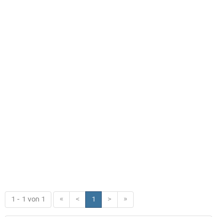
1 - 1 von 1
«
<
1
>
»