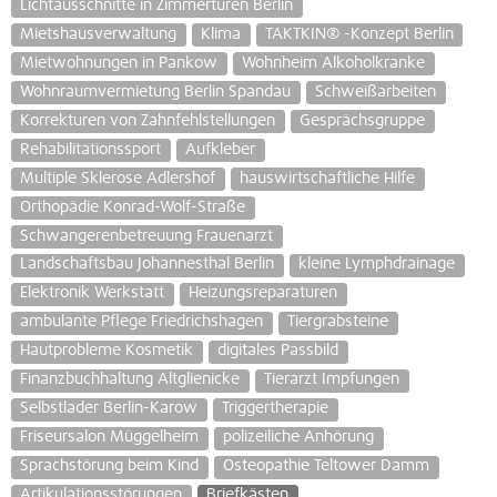
Lichtausschnitte in Zimmertüren Berlin
Mietshausverwaltung
Klima
TAKTKIN® -Konzept Berlin
Mietwohnungen in Pankow
Wohnheim Alkoholkranke
Wohnraumvermietung Berlin Spandau
Schweißarbeiten
Korrekturen von Zahnfehlstellungen
Gesprächsgruppe
Rehabilitationssport
Aufkleber
Multiple Sklerose Adlershof
hauswirtschaftliche Hilfe
Orthopädie Konrad-Wolf-Straße
Schwangerenbetreuung Frauenarzt
Landschaftsbau Johannesthal Berlin
kleine Lymphdrainage
Elektronik Werkstatt
Heizungsreparaturen
ambulante Pflege Friedrichshagen
Tiergrabsteine
Hautprobleme Kosmetik
digitales Passbild
Finanzbuchhaltung Altglienicke
Tierarzt Impfungen
Selbstlader Berlin-Karow
Triggertherapie
Friseursalon Müggelheim
polizeiliche Anhörung
Sprachstörung beim Kind
Osteopathie Teltower Damm
Artikulationsstörungen
Briefkästen