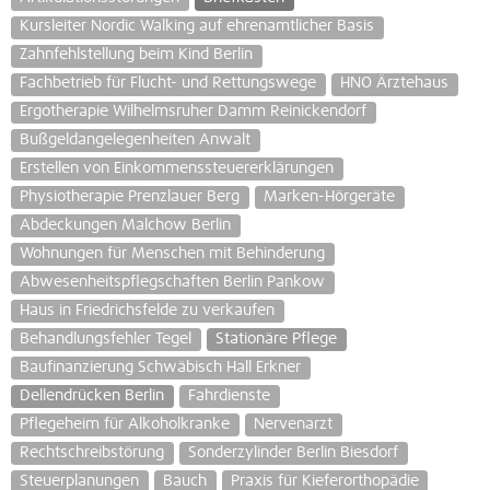
Kursleiter Nordic Walking auf ehrenamtlicher Basis
Zahnfehlstellung beim Kind Berlin
Fachbetrieb für Flucht- und Rettungswege
HNO Ärztehaus
Ergotherapie Wilhelmsruher Damm Reinickendorf
Bußgeldangelegenheiten Anwalt
Erstellen von Einkommenssteuererklärungen
Physiotherapie Prenzlauer Berg
Marken-Hörgeräte
Abdeckungen Malchow Berlin
Wohnungen für Menschen mit Behinderung
Abwesenheitspflegschaften Berlin Pankow
Haus in Friedrichsfelde zu verkaufen
Behandlungsfehler Tegel
Stationäre Pflege
Baufinanzierung Schwäbisch Hall Erkner
Dellendrücken Berlin
Fahrdienste
Pflegeheim für Alkoholkranke
Nervenarzt
Rechtschreibstörung
Sonderzylinder Berlin Biesdorf
Steuerplanungen
Bauch
Praxis für Kieferorthopädie