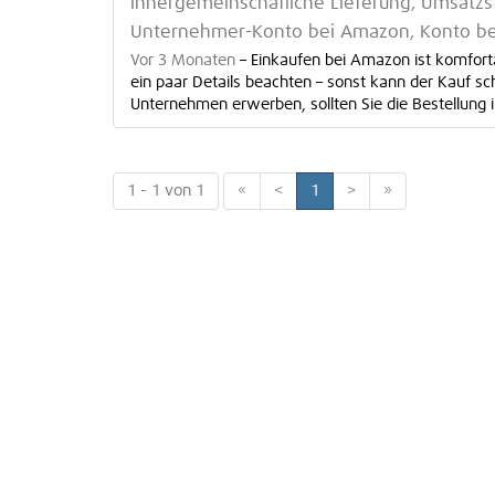
innergemeinschafliche Lieferung, Umsatz
Unternehmer-Konto bei Amazon, Konto be
Vor 3 Monaten
–
Einkaufen bei Amazon ist komfort
ein paar Details beachten – sonst kann der Kauf sc
Unternehmen erwerben, sollten Sie die Bestellung i
1 - 1 von 1
«
<
1
>
»