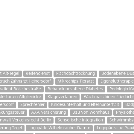
 Alt-Tegel
Reifendienst
Flachdachtrocknung
Bodenebene Du
eruch Zahnarzt Heinersdorf
Mikrochips Tierarzt
Eigenbluttherapie
tpatient Bölschestraße
Behandlungspflege Diabetes
Podologin K
ndertorten Altglienicke
Klageverfahren
Wachmaschinen Friedrichs
ersdorf
Sprechfehler
Kindesunterhalt und Elternunterhalt
Bad
nkungssteuer
AXA Versicherung
Bau von Wohnhaus
Physioth
nwalt Verkehrsrecht Berlin
Sensorische Integration
Schwimmbad
erung Tegel
Logopäde Wilhelmsruher Damm
Logopädische Praxi