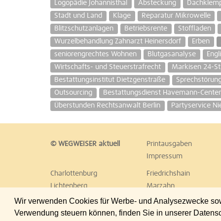
Logopädie Johannisthal
Absteckung
Dachklemp
Stadt und Land
Klage
Reparatur Mikrowelle
Blitzschutzanlagen
Betriebsrente
Stoffladen
Wurzelbehandlung Zahnarzt Heinersdorf
Erben
seniorengrechtes Wohnen
Blutgasanalyse
Engl
Wirtschafts- und Steuerstrafrecht
Markisen 24-St
Bestattungsinstitut Dietzgenstraße
Sprechstörun
Outsourcing
Bestattungsdienst Havemann-Cente
Überstunden Rechtsanwalt Berlin
Partyservice N
© WEGWEISER aktuell
Printausgaben
Impressum
Charlottenburg
Friedrichshain
Lichtenberg
Marzahn
Reinickendorf
Schöneberg
Wir verwenden Cookies für Werbe- und Analysezwecke sowie
Treptow
Umland Ost
Verwendung steuern können, finden Sie in unserer Datens