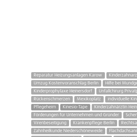
Reparatur Heizungsanlagen Karow
Kinderzahnarzt
Umzug Kostenvoranschlag Berlin
Hilfe bei Mundg
Kinderprophylaxe Heinersdorf
Unfallchirurg Priva
Rückenschmerzen
Mexikoplatz
individuelle Ki
Pflegeheim
Kinesio-Tape
Kinderzahnärztin Hein
Förderungen für Unternehmen und Gründer
Sche
Virenbeseitigung
Krankenpflege Berlin
Rechtsa
Zahnheilkunde Niederschöneweide
Flachdachsani