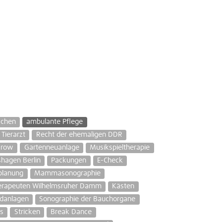
schen
ambulante Pflege
 Tierarzt
Recht der ehemaligen DDR
arow
Gartenneuanlage
Musikspieltherapie
hagen Berlin
Packungen
E-Check
planung
Mammasonographie
erapeuten Wilhelmsruher Damm
Kästen
anlagen
Sonographie der Bauchorgane
s
Stricken
Break Dance