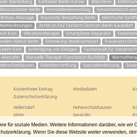
ner Wartenberg
Container Berlin-Karow
Wäscherei
Entfernun
Bürocontainer Berlin
Immobilienbewertung
Sensomotorisch-perz
Breuss-Massage
Russische Bestattung Berlin
elektrische Türöff
Mietwohnungen
Ärztin im FAZ Facharzt-Zentrum Berlin Kaulsdorf
isch Kurs
Vibrationstherapie
Smartphone Reparatur
Seniorenr
unden-Notruf Berlin
Schenkung Waidmannslust
Frauenarzt Oscha
g beim Kind
Anfertigung von Einlagen
Fachanwalt für Steuerrecht
r-Marzahn
Manuelle Therapie Französisch Buchholz
Wärmethera
iederschönhausen
Folienbeschriftung
Spezialeindeckung
Traue
Kostenfreier Eintrag
Mediadaten
K
Datenschutzerklärung
Hellersdorf
Hohenschönhausen
K
Mitte
Neukölln
P
Spandau
Steglitz
T
 für soziale Medien. Weitere Informationen darüber, wie wir
Wedding
Weißensee
W
chutzerklärung. Wenn Sie diese Website weiter verwenden, st