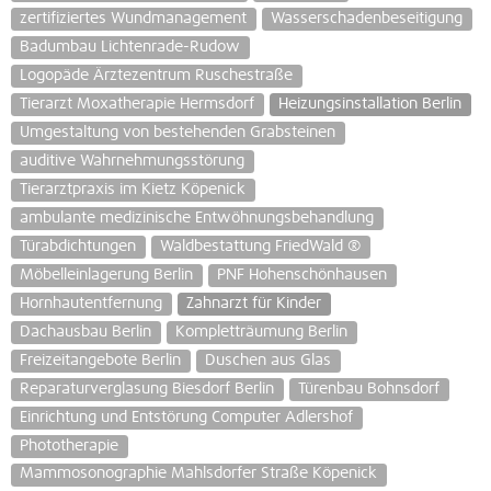
zertifiziertes Wundmanagement
Wasserschadenbeseitigung
Badumbau Lichtenrade-Rudow
Logopäde Ärztezentrum Ruschestraße
Tierarzt Moxatherapie Hermsdorf
Heizungsinstallation Berlin
Umgestaltung von bestehenden Grabsteinen
auditive Wahrnehmungsstörung
Tierarztpraxis im Kietz Köpenick
ambulante medizinische Entwöhnungsbehandlung
Türabdichtungen
Waldbestattung FriedWald ®
Möbelleinlagerung Berlin
PNF Hohenschönhausen
Hornhautentfernung
Zahnarzt für Kinder
Dachausbau Berlin
Kompletträumung Berlin
Freizeitangebote Berlin
Duschen aus Glas
Reparaturverglasung Biesdorf Berlin
Türenbau Bohnsdorf
Einrichtung und Entstörung Computer Adlershof
Phototherapie
Mammosonographie Mahlsdorfer Straße Köpenick