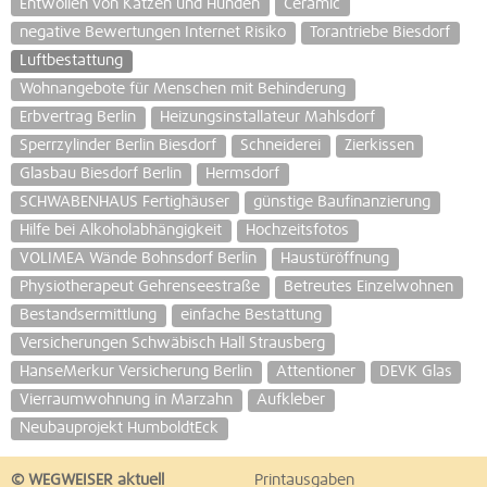
Entwollen von Katzen und Hunden
Ceramic
negative Bewertungen Internet Risiko
Torantriebe Biesdorf
Luftbestattung
Wohnangebote für Menschen mit Behinderung
Erbvertrag Berlin
Heizungsinstallateur Mahlsdorf
Sperrzylinder Berlin Biesdorf
Schneiderei
Zierkissen
Glasbau Biesdorf Berlin
Hermsdorf
SCHWABENHAUS Fertighäuser
günstige Baufinanzierung
Hilfe bei Alkoholabhängigkeit
Hochzeitsfotos
VOLIMEA Wände Bohnsdorf Berlin
Haustüröffnung
Physiotherapeut Gehrenseestraße
Betreutes Einzelwohnen
Bestandsermittlung
einfache Bestattung
Versicherungen Schwäbisch Hall Strausberg
HanseMerkur Versicherung Berlin
Attentioner
DEVK Glas
Vierraumwohnung in Marzahn
Aufkleber
Neubauprojekt HumboldtEck
© WEGWEISER aktuell
Printausgaben