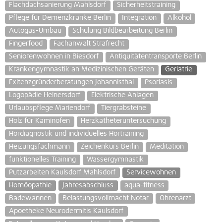
Flachdachsanierung Mahlsdorf
Sicherheitstraining
Pflege für Demenzkranke Berlin
Integration
Alkohol
Autogas-Umbau
Schulung Bildbearbeitung Berlin
Fingerfood
Fachanwalt Strafrecht
Seniorenwohnen in Biesdorf
Antiquitätentransporte Berlin
Krankengymnastik an Medizinischen Geräten
Geriatrie
Exitenzgründerberatungen Johannisthal
Psoriasis
Logopädie Heinersdorf
Elektrische Anlagen
Urlaubspflege Mariendorf
Tiergrabsteine
Holz für Kaminofen
Herzkatheteruntersuchung
Hördiagnostik und individuelles Hörtraining
Heizungsfachmann
Zeichenkurs Berlin
Meditation
funktionelles Training
Wassergymnastik
Putzarbeiten Kaulsdorf Mahlsdorf
Servicewohnen
Homöopathie
Jahresabschluss
aqua-fitness
Badewannen
Belastungsvollmacht Notar
Ohrenarzt
Apoetheke Neurodermitis Kaulsdorf