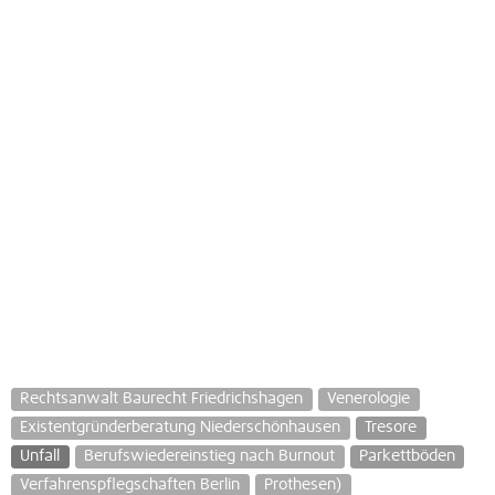
Rechtsanwalt Baurecht Friedrichshagen
Venerologie
Existentgründerberatung Niederschönhausen
Tresore
Unfall
Berufswiedereinstieg nach Burnout
Parkettböden
Verfahrenspflegschaften Berlin
Prothesen)