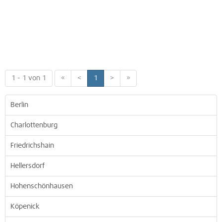
1 - 1 von 1
«
<
1
>
»
Berlin
Charlottenburg
Friedrichshain
Hellersdorf
Hohenschönhausen
Köpenick