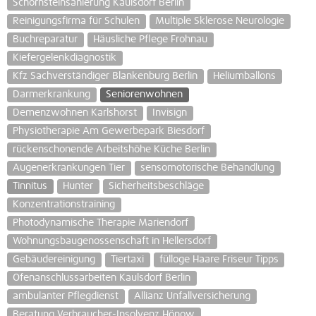
Schornsteinsanierung Kaulsdorf Berlin
Reinigungsfirma für Schulen
Multiple Sklerose Neurologie
Buchreparatur
Häusliche Pflege Frohnau
Kiefergelenkdiagnostik
Kfz Sachverständiger Blankenburg Berlin
Heliumballons
Darmerkrankung
Seniorenwohnen
Demenzwohnen Karlshorst
Invisign
Physiotherapie Am Gewerbepark Biesdorf
rückenschonende Arbeitshöhe Küche Berlin
Augenerkrankungen Tier
sensomotorische Behandlung
Tinnitus
Hunter
Sicherheitsbeschläge
Konzentrationstraining
Photodynamische Therapie Mariendorf
Wohnungsbaugenossenschaft in Hellersdorf
Gebäudereinigung
Tiertaxi
fülloge Haare Friseur Tipps
Ofenanschlussarbeiten Kaulsdorf Berlin
ambulanter Pflegdienst
Allianz Unfallversicherung
Beratung Verbraucher-Insolvenz Hönow