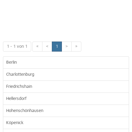
1 - 1 von 1
«
<
1
>
»
Berlin
Charlottenburg
Friedrichshain
Hellersdorf
Hohenschönhausen
Köpenick