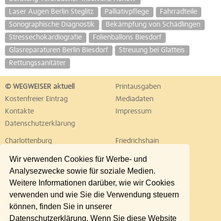
Laser Augen Berlin Steglitz
Palliativpflege
Fahrradteile
Sonographische Diagnostik
Bekämpfung von Schädlingen
Stressechokardiografie
Folienballons Biesdorf
Glasreparaturen Berlin Biesdorf
Streuung bei Glatteis
Rettungssanitäter
© WEGWEISER aktuell
Printausgaben
Kostenfreier Eintrag
Mediadaten
Kontakte
Impressum
Datenschutzerklärung
Charlottenburg
Friedrichshain
Hellersdorf
Hohenschönhausen
Wir verwenden Cookies für Werbe- und
Köpenick
Kreuzberg
Analysezwecke sowie für soziale Medien.
Lichtenberg
Marzahn
Weitere Informationen darüber, wie wir Cookies
Mitte
Neukölln
verwenden und wie Sie die Verwendung steuern
Pankow
Prenzlauer Berg
können, finden Sie in unserer
Reinickendorf
Schöneberg
Datenschutzerklärung. Wenn Sie diese Website