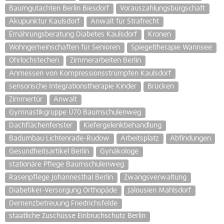
Baumgutachten Berlin Biesdorf
Vorauszahlungsbürgschaft
Akupunktur Kaulsdorf
Anwalt für Strafrecht
Ernährungsberatung Diabetes Kaulsdorf
Kronen
Wohngemeinschaften für Senioren
Spiegeltherapie Wannsee
Ohrlochstechen
Zimmerarbeiten Berlin
Anmessen von Kompressionsstrümpfen Kaulsdorf
sensorische Integrationstherapie Kinder
Brücken
Zimmertür
Anwalt
Gymnastikgruppe Ü70 Baumschulenweg
Dachflächenfenster
Kiefergelenkbehandlung
Badumbau Lichtenrade-Rudow
Arbeitsplatz
Abfindungen
Gesundheitsartikel Berlin
Gynäkologe
stationäre Pflege Baumschulenweg
Rasenpflege Johannesthal Berlin
Zwangsverwaltung
Diabetiker-Versorgung Orthopäde
Jalousien Mahlsdorf
Demenzbetreuung Friedrichsfelde
staatliche Zuschüsse Einbruchschutz Berlin