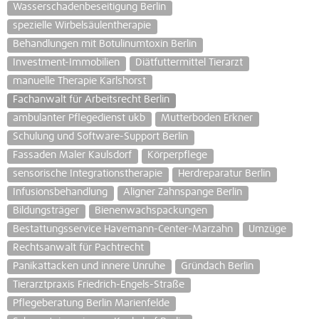
Wasserschadenbeseitigung Berlin
spezielle Wirbelsäulentherapie
Behandlungen mit Botulinumtoxin Berlin
Investment-Immobilien
Diätfuttermittel Tierarzt
manuelle Therapie Karlshorst
Fachanwalt für Arbeitsrecht Berlin
ambulanter Pflegedienst ukb
Mutterboden Erkner
Schulung und Software-Support Berlin
Fassaden Maler Kaulsdorf
Körperpflege
sensorische Integrationstherapie
Herdreparatur Berlin
Infusionsbehandlung
Aligner Zahnspange Berlin
Bildungsträger
Bienenwachspackungen
Bestattungsservice Havemann-Center-Marzahn
Umzüge
Rechtsanwalt für Pachtrecht
Panikattacken und innere Unruhe
Gründach Berlin
Tierarztpraxis Friedrich-Engels-Straße
Pflegeberatung Berlin Marienfelde