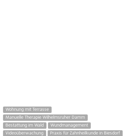
Wohnung mit Terrasse
Manuelle Therapie Wilhelmsruher Damm
Bestattung im Wald
Wundmanagement
Videoüberwachung
Praxis für Zahnheilkunde in Biesdorf