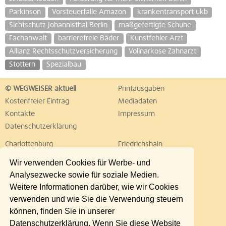
Parkinson
Vorsteuerfalle Amazon
krankentransport ukb
Sichtschutz Johannisthal Berlin
maßgefertigte Schuhe
Fachanwalt
barrierefreie Bäder
Kunstfehler Arzt
Allianz Rechtsschutzversicherung
Vollnarkose Zahnarzt
Stottern
Spezialbau
© WEGWEISER aktuell
Printausgaben
Kostenfreier Eintrag
Mediadaten
Kontakte
Impressum
Datenschutzerklärung
Charlottenburg
Friedrichshain
Hellersdorf
Hohenschönhausen
Wir verwenden Cookies für Werbe- und
Köpenick
Kreuzberg
Analysezwecke sowie für soziale Medien.
Lichtenberg
Marzahn
Weitere Informationen darüber, wie wir Cookies
Mitte
Neukölln
verwenden und wie Sie die Verwendung steuern
Pankow
Prenzlauer Berg
können, finden Sie in unserer
Reinickendorf
Schöneberg
Datenschutzerklärung. Wenn Sie diese Website