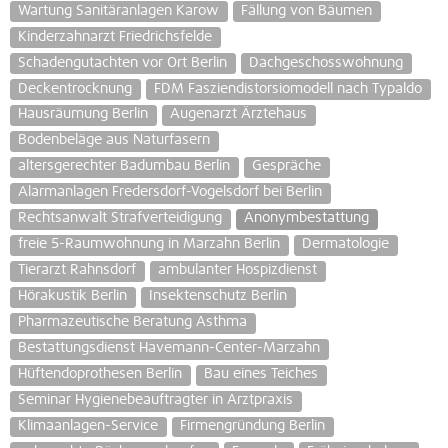
Wartung Sanitäranlagen Karow
Fällung von Bäumen
Kinderzahnarzt Friedrichsfelde
Schadengutachten vor Ort Berlin
Dachgeschosswohnung
Deckentrocknung
FDM Fasziendistorsiomodell nach Typaldo
Hausräumung Berlin
Augenarzt Ärztehaus
Bodenbeläge aus Naturfasern
altersgerechter Badumbau Berlin
Gespräche
Alarmanlagen Fredersdorf-Vogelsdorf bei Berlin
Rechtsanwalt Strafverteidigung
Anonymbestattung
freie 5-Raumwohnung in Marzahn Berlin
Dermatologie
Tierarzt Rahnsdorf
ambulanter Hospizdienst
Hörakustik Berlin
Insektenschutz Berlin
Pharmazeutische Beratung Asthma
Bestattungsdienst Havemann-Center-Marzahn
Hüftendoprothesen Berlin
Bau eines Teiches
Seminar Hygienebeauftragter in Arztpraxis
Klimaanlagen-Service
Firmengründung Berlin