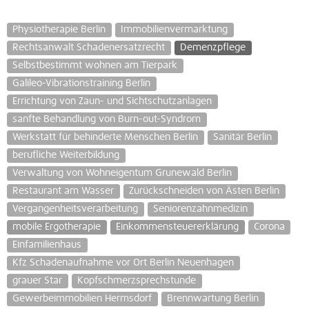
Physiotherapie Berlin
Immobilienvermarktung
Rechtsanwalt Schadenersatzrecht
Demenzpflege
Selbstbestimmt wohnen am Tierpark
Galileo-Vibrationstraining Berlin
Errichtung von Zaun- und Sichtschutzanlagen
sanfte Behandlung von Burn-out-Syndrom
Werkstatt für behinderte Menschen Berlin
Sanitär Berlin
berufliche Weiterbildung
Verwaltung von Wohneigentum Grunewald Berlin
Restaurant am Wasser
Zurückschneiden von Ästen Berlin
Vergangenheitsverarbeitung
Seniorenzahnmedizin
mobile Ergotherapie
Einkommensteuererklärung
Corona
Einfamilienhaus
Kfz Schadenaufnahme vor Ort Berlin Neuenhagen
grauer Star
Kopfschmerzsprechstunde
Gewerbeimmobilien Hermsdorf
Brennwartung Berlin