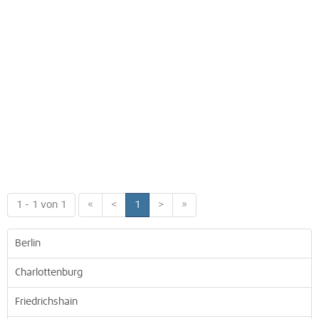
1 - 1 von 1
«
<
1
>
»
Berlin
Charlottenburg
Friedrichshain