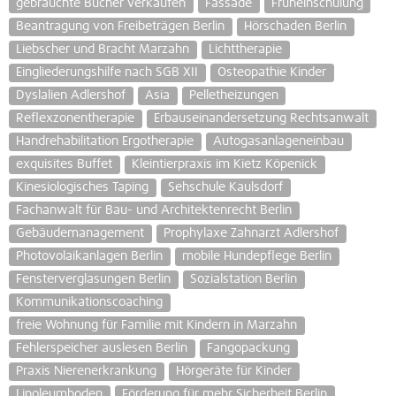
gebrauchte Bücher verkaufen
Fassade
Früheinschulung
Beantragung von Freibeträgen Berlin
Hörschaden Berlin
Liebscher und Bracht Marzahn
Lichttherapie
Eingliederungshilfe nach SGB XII
Osteopathie Kinder
Dyslalien Adlershof
Asia
Pelletheizungen
Reflexzonentherapie
Erbauseinandersetzung Rechtsanwalt
Handrehabilitation Ergotherapie
Autogasanlageneinbau
exquisites Buffet
Kleintierpraxis im Kietz Köpenick
Kinesiologisches Taping
Sehschule Kaulsdorf
Fachanwalt für Bau- und Architektenrecht Berlin
Gebäudemanagement
Prophylaxe Zahnarzt Adlershof
Photovolaikanlagen Berlin
mobile Hundepflege Berlin
Fensterverglasungen Berlin
Sozialstation Berlin
Kommunikationscoaching
freie Wohnung für Familie mit Kindern in Marzahn
Fehlerspeicher auslesen Berlin
Fangopackung
Praxis Nierenerkrankung
Hörgeräte für Kinder
Linoleumboden
Förderung für mehr Sicherheit Berlin