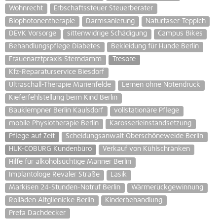
Wohnrecht
Erbschaftssteuer Steuerberater
Biophotonentherapie
Darmsanierung
Naturfaser-Teppich
DEVK Vorsorge
sittenwidrige Schädigung
Campus Bikes
Behandlungspflege Diabetes
Bekleidung für Hunde Berlin
Frauenarztpraxis Sterndamm
Tresore
Kfz-Reparaturservice Biesdorf
Ultraschall-Therapie Marienfelde
Lernen ohne Notendruck
Kieferfehlstellung beim Kind Berlin
Bauklempner Berlin Kaulsdorf
vollstationäre Pflege
mobile Physiotherapie Berlin
Karosserieinstandsetzung
Pflege auf Zeit
Scheidungsanwalt Oberschöneweide Berlin
HUK-COBURG Kundenbüro
Verkauf von Kühlschränken
Hilfe für alkoholsüchtige Männer Berlin
Implantologe Revaler Straße
Lasik
Markisen 24-Stunden-Notruf Berlin
Wärmerückgewinnung
Rolläden Altglienicke Berlin
Kinderbehandlung
Prefa Dachdecker