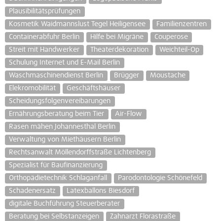
Plausibilitätsprüfungen
Kosmetik Waidmannslust Tegel Heiligensee
Familienzentren
Containerabfuhr Berlin
Hilfe bei Migräne
Couperose
Streit mit Handwerker
Theaterdekoration
Weichteil-Op
Schulung Internet und E-Mail Berlin
Waschmaschinendienst Berlin
Brügger
Moustache
Elekromobilität
Geschäftshäuser
Scheidungsfolgenvereibarungen
Ernährungsberatung beim Tier
Air-Flow
Rasen mähen Johannesthal Berlin
Verwaltung von Miethäusern Berlin
Rechtsanwalt Möllendorffstraße Lichtenberg
Spezialist für Baufinanzierung
Orthopädietechnik Schlaganfall
Parodontologie Schönefeld
Schadenersatz
Latexballons Biesdorf
digitale Buchführung Steuerberater
Beratung bei Selbstanzeigen
Zahnarzt Florastraße