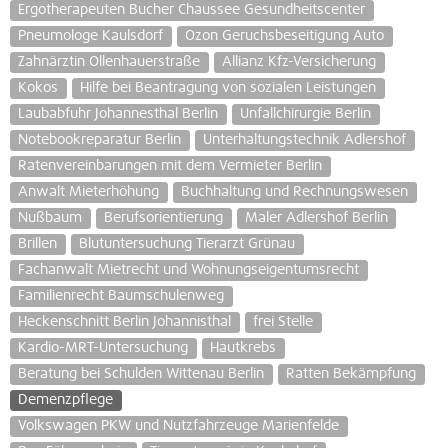
Ergotherapeuten Bucher Chaussee Gesundheitscenter
Pneumologe Kaulsdorf
Ozon Geruchsbeseitigung Auto
Zahnärztin Ollenhauerstraße
Allianz Kfz-Versicherung
Kokos
Hilfe bei Beantragung von sozialen Leistungen
Laubabfuhr Johannesthal Berlin
Unfallchirurgie Berlin
Notebookreparatur Berlin
Unterhaltungstechnik Adlershof
Ratenvereinbarungen mit dem Vermieter Berlin
Anwalt Mieterhöhung
Buchhaltung und Rechnungswesen
Nußbaum
Berufsorientierung
Maler Adlershof Berlin
Brillen
Blutuntersuchung Tierarzt Grünau
Fachanwalt Mietrecht und Wohnungseigentumsrecht
Familienrecht Baumschulenweg
Heckenschnitt Berlin Johannisthal
frei Stelle
Kardio-MRT-Untersuchung
Hautkrebs
Beratung bei Schulden Wittenau Berlin
Ratten Bekämpfung
Demenzpflege
Volkswagen PKW und Nutzfahrzeuge Marienfelde