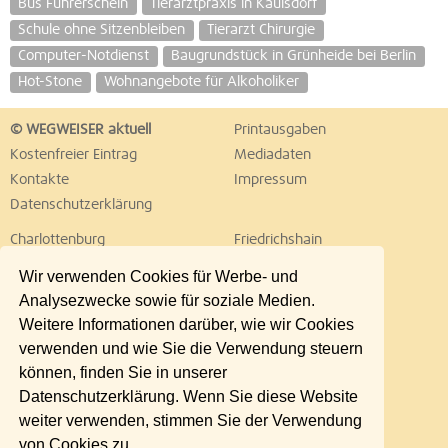
Bus Führerschein
Tierarztpraxis in Kaulsdorf
Schule ohne Sitzenbleiben
Tierarzt Chirurgie
Computer-Notdienst
Baugrundstück in Grünheide bei Berlin
Hot-Stone
Wohnangebote für Alkoholiker
© WEGWEISER aktuell
Printausgaben
Kostenfreier Eintrag
Mediadaten
Kontakte
Impressum
Datenschutzerklärung
Charlottenburg
Friedrichshain
Hellersdorf
Hohenschönhausen
Wir verwenden Cookies für Werbe- und
Köpenick
Kreuzberg
Analysezwecke sowie für soziale Medien.
Lichtenberg
Marzahn
Weitere Informationen darüber, wie wir Cookies
Mitte
Neukölln
verwenden und wie Sie die Verwendung steuern
Pankow
Prenzlauer Berg
können, finden Sie in unserer
Reinickendorf
Schöneberg
Datenschutzerklärung. Wenn Sie diese Website
Spandau
Steglitz
weiter verwenden, stimmen Sie der Verwendung
Tempelhof
Tiergarten
von Cookies zu.