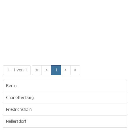
1 - 1 von 1
«
<
1
>
»
Berlin
Charlottenburg
Friedrichshain
Hellersdorf