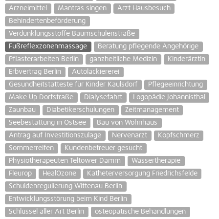
Arzneimittel
Mantras singen
Arzt Hausbesuch
Behindertenbeförderung
Verdunklungsstoffe Baumschulenstraße
Fußreflexzonenmassage
Beratung pflegende Angehörige
Pflasterarbeiten Berlin
ganzheitliche Medizin
Kinderärztin
Erbvertrag Berlin
Autolackiererei
Gesundheitstatteste für Kinder Kaulsdorf
Pflegeeinrichtung
Make Up Dorfstraße
Dialysefahrt
Logopädie Johannisthal
Zaunbau
Diabetikerschulungen
Zeitmanagement
Seebestattung in Ostsee
Bau von Wohnhaus
Antrag auf Investitionszulage
Nervenarzt
Kopfschmerz
Sommerreifen
Kundenbetreuer gesucht
Physiotherapeuten Teltower Damm
Wassertherapie
Fleurop
HealOzone
Katheterversorgung Friedrichsfelde
Schuldenregulierung Wittenau Berlin
Entwicklungsstörung beim Kind Berlin
Schlüssel aller Art Berlin
osteopatische Behandlungen