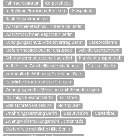
Fahrradreparatur
Körperpflege
metallfreie Präzisions-Brücken
Glaspokale
Bauklempnerarbeiten
Wassermeldetechnik Lichterfelde Berlin
Waschmaschinen Reparatur Berlin
Kündigungsschutz Arbeitsvertrag Berlin
Leseprobleme
Kieferorthopäde Bucher Chaussee
Schilddrüsenzentrum
Schwangerenbetreuung Kaulsdorf
krankentransport ukb
Ästhetische Zahnheilkunde Mariendorf
Drucker Berlin
vollmöblierte Wohnung Prenzlauer Berg
Häusliche Krankenpflege Frohnau
Wohngruppen für Menschen mit Behinderungen
Invisalign Biesdorf Berlin
Faltstore
Kreuzfahrten Reisebüro
Holzhäuser
Ernährungsberatung Berlin
Beautysalon
Gartenbau
Zwangsvollstreckungsrecht Lichtenrade
Kostenfreie rechtliche Hilfe Berlin