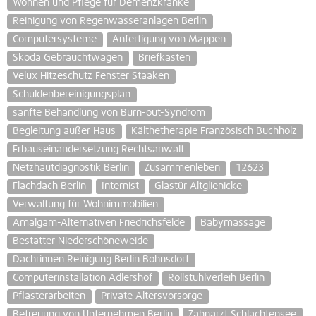
Wohnen und Pflege für Demenzkranke
Reinigung von Regenwasseranlagen Berlin
Computersysteme
Anfertigung von Mappen
Skoda Gebrauchtwagen
Briefkästen
Velux Hitzeschutz Fenster Staaken
Schuldenbereinigungsplan
sanfte Behandlung von Burn-out-Syndrom
Begleitung außer Haus
Kälthetherapie Französisch Buchholz
Erbauseinandersetzung Rechtsanwalt
Netzhautdiagnostik Berlin
Zusammenleben
12623
Flachdach Berlin
Internist
Glastür Altglienicke
Verwaltung für Wohnimmobilien
Amalgam-Alternativen Friedrichsfelde
Babymassage
Bestatter Niederschöneweide
Dachrinnen Reinigung Berlin Bohnsdorf
Computerinstallation Adlershof
Rollstuhlverleih Berlin
Pflasterarbeiten
Private Altersvorsorge
Betreuung von Unternehmen Berlin
Zahnarzt Schlachtensee