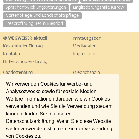
Sprachentwicklungsstörungen
Eingliederungshilfe Karow
Gartenpflege und Landschaftspflege
Tresoröffnung Berlin Biesdorf
© WEGWEISER aktuell
Printausgaben
Kostenfreier Eintrag
Mediadaten
Kontakte
Impressum
Datenschutzerklärung
Charlottenburg
Friedrichshain
Hellersdorf
Hohenschönhausen
Wir verwenden Cookies für Werbe- und
Köpenick
Kreuzberg
Analysezwecke sowie für soziale Medien.
Lichtenberg
Marzahn
Weitere Informationen darüber, wie wir Cookies
Mitte
Neukölln
verwenden und wie Sie die Verwendung steuern
Pankow
Prenzlauer Berg
können, finden Sie in unserer
Reinickendorf
Schöneberg
Datenschutzerklärung. Wenn Sie diese Website
Spandau
Steglitz
weiter verwenden, stimmen Sie der Verwendung
Tempelhof
Tiergarten
von Cookies zu.