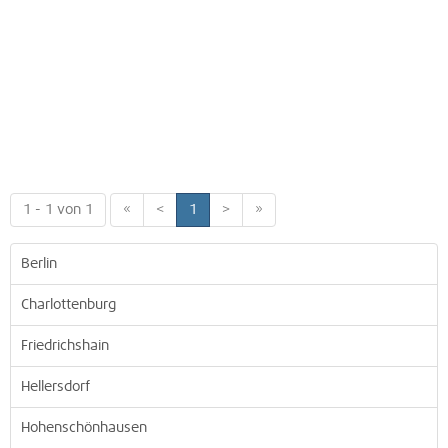
1 - 1 von 1
«
<
1
>
»
Berlin
Charlottenburg
Friedrichshain
Hellersdorf
Hohenschönhausen