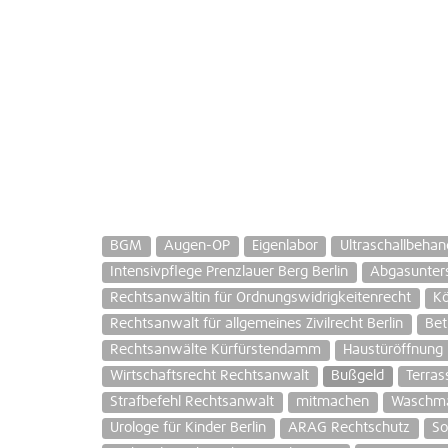
BGM
Augen-OP
Eigenlabor
Ultraschallbeha
Intensivpflege Prenzlauer Berg Berlin
Abgasunter
Rechtsanwältin für Ordnungswidrigkeitenrecht
Kö
Rechtsanwalt für allgemeines Zivilrecht Berlin
Bet
Rechtsanwälte Kürfürstendamm
Haustüröffnung 
Wirtschaftsrecht Rechtsanwalt
Bußgeld
Terras
Strafbefehl Rechtsanwalt
mitmachen
Waschma
Urologe für Kinder Berlin
ARAG Rechtschutz
So