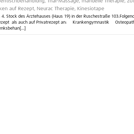
gentischbehandlung, Thai-Massage, manuelle Therapie, Z
en auf Rezept, Neurac Therapie, Kinesiotape
 4. Stock des Ärztehauses (Haus 19) in der Ruschestraße 103.Folgen
 Rezept als auch auf Privatrezept an: Krankengymnastik Osteopat
ksbehan[...]