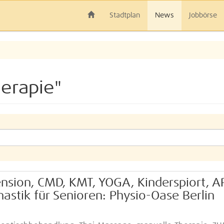
Stadtplan
News
Jobbörse
erapie"
sion, CMD, KMT, YOGA, Kinderspiort, 
astik für Senioren: Physio-Oase Berlin