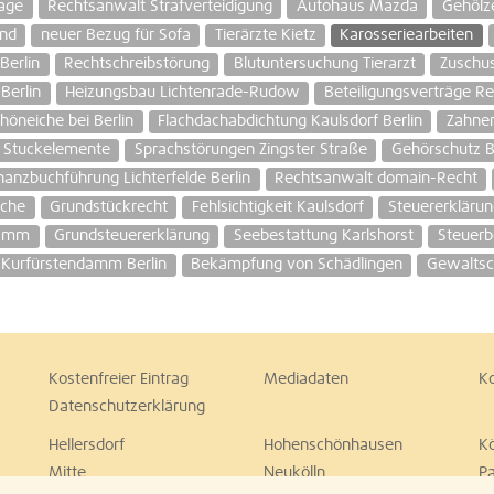
age
Rechtsanwalt Strafverteidigung
Autohaus Mazda
Gehölz
and
neuer Bezug für Sofa
Tierärzte Kietz
Karosseriearbeiten
Berlin
Rechtschreibstörung
Blutuntersuchung Tierarzt
Zuschus
Berlin
Heizungsbau Lichtenrade-Rudow
Beteiligungsverträge R
höneiche bei Berlin
Flachdachabdichtung Kaulsdorf Berlin
Zahner
Stuckelemente
Sprachstörungen Zingster Straße
Gehörschutz B
nanzbuchführung Lichterfelde Berlin
Rechtsanwalt domain-Recht
che
Grundstückrecht
Fehlsichtigkeit Kaulsdorf
Steuererkläru
Damm
Grundsteuererklärung
Seebestattung Karlshorst
Steuerb
e Kurfürstendamm Berlin
Bekämpfung von Schädlingen
Gewaltsc
Kostenfreier Eintrag
Mediadaten
K
Datenschutzerklärung
Hellersdorf
Hohenschönhausen
K
Mitte
Neukölln
P