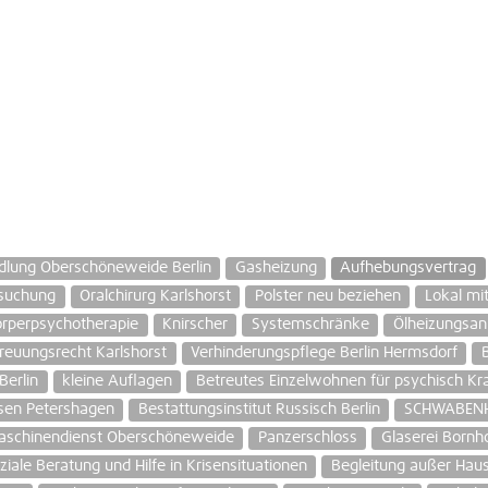
ndlung Oberschöneweide Berlin
Gasheizung
Aufhebungsvertrag
suchung
Oralchirurg Karlshorst
Polster neu beziehen
Lokal mi
rperpsychotherapie
Knirscher
Systemschränke
Ölheizungsan
reuungsrecht Karlshorst
Verhinderungspflege Berlin Hermsdorf
Berlin
kleine Auflagen
Betreutes Einzelwohnen für psychisch Kr
sen Petershagen
Bestattungsinstitut Russisch Berlin
SCHWABENH
schinendienst Oberschöneweide
Panzerschloss
Glaserei Bornh
ziale Beratung und Hilfe in Krisensituationen
Begleitung außer Hau