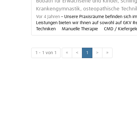
Bobath für Erwachsene und Kinder, Schlin
Krankengymnastik, osteopathische Technik
Vor 4 Jahren
–
Unsere Praxisräume befinden sich im
Leistungen bieten wir Ihnen auf sowohl auf GKV
Techniken Manuelle Therapie CMD / Kiefergelen
1 - 1 von 1
«
<
1
>
»