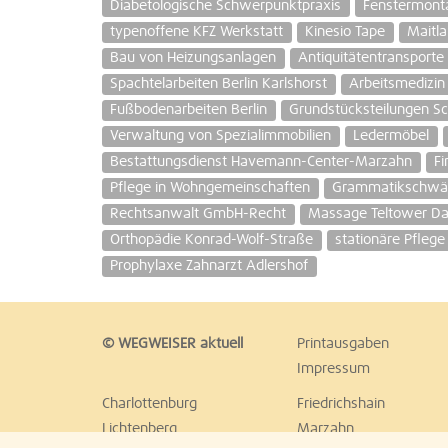
Diabetologische Schwerpunktpraxis
Fenstermont
typenoffene KFZ Werkstatt
Kinesio Tape
Maitl
Bau von Heizungsanlagen
Antiquitätentransporte 
Spachtelarbeiten Berlin Karlshorst
Arbeitsmedizin 
Fußbodenarbeiten Berlin
Grundstücksteilungen Sc
Verwaltung von Spezialimmobilien
Ledermöbel
Bestattungsdienst Havemann-Center-Marzahn
Fi
Pflege in Wohngemeinschaften
Grammatikschwä
Rechtsanwalt GmbH-Recht
Massage Teltower 
Orthopädie Konrad-Wolf-Straße
stationäre Pfleg
Prophylaxe Zahnarzt Adlershof
© WEGWEISER aktuell
Printausgaben
Impressum
Charlottenburg
Friedrichshain
Lichtenberg
Marzahn