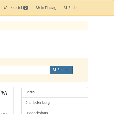
Merkzettel
Mein Eintrag
Suchen
0
Suchen
APM
Berlin
Charlottenburg
Friedrichshain