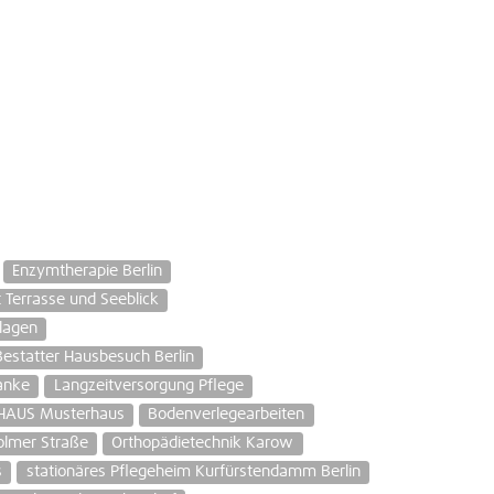
Enzymtherapie Berlin
t Terrasse und Seeblick
lagen
Bestatter Hausbesuch Berlin
anke
Langzeitversorgung Pflege
AUS Musterhaus
Bodenverlegearbeiten
olmer Straße
Orthopädietechnik Karow
s
stationäres Pflegeheim Kurfürstendamm Berlin