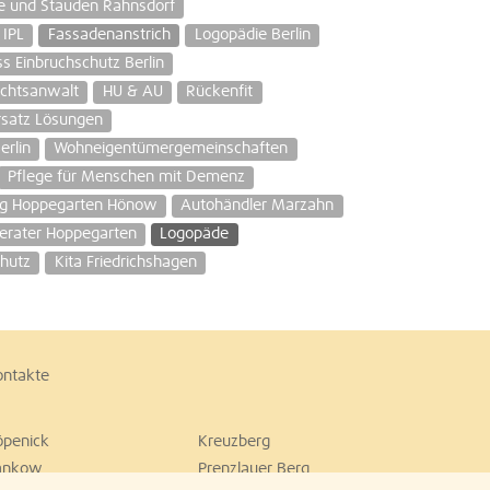
e und Stauden Rahnsdorf
IPL
Fassadenanstrich
Logopädie Berlin
s Einbruchschutz Berlin
echtsanwalt
HU & AU
Rückenfit
satz Lösungen
erlin
Wohneigentümergemeinschaften
Pflege für Menschen mit Demenz
ng Hoppegarten Hönow
Autohändler Marzahn
erater Hoppegarten
Logopäde
hutz
Kita Friedrichshagen
ontakte
öpenick
Kreuzberg
ankow
Prenzlauer Berg