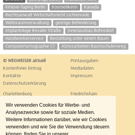
Kinesio-Taping Berlin
Kosmetikerin
Kanada
Rechtsanwalt Wirtschaftsrecht Lichtenrade
Wohnraumverwaltung
geistige Behinderung
Implantologe Revaler Straße
Innenausbau Bohnsdorf
Handwerkerservice
Bestattung unter einem Baum
Computertomographie CT
Abrissarbeiten Baumschulenweg
© WEGWEISER aktuell
Printausgaben
Kostenfreier Eintrag
Mediadaten
Kontakte
Impressum
Datenschutzerklärung
Charlottenburg
Friedrichshain
Hellersdorf
Hohenschönhausen
Wir verwenden Cookies für Werbe- und
Köpenick
Kreuzberg
Analysezwecke sowie für soziale Medien.
Lichtenberg
Marzahn
Weitere Informationen darüber, wie wir Cookies
Mitte
Neukölln
verwenden und wie Sie die Verwendung steuern
Pankow
Prenzlauer Berg
können, finden Sie in unserer