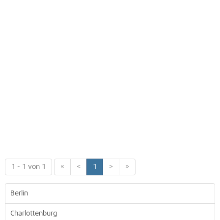
1 - 1 von 1
«
<
1
>
»
Berlin
Charlottenburg