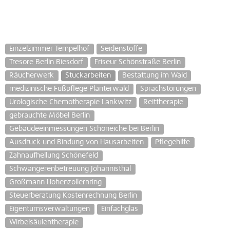
Einzelzimmer Tempelhof
Seidenstoffe
Tresore Berlin Biesdorf
Friseur Schönstraße Berlin
Räucherwerk
Stuckarbeiten
Bestattung im Wald
medizinische Fußpflege Plänterwald
Sprachstörungen
Urologische Chemotherapie Lankwitz
Reittherapie
gebrauchte Möbel Berlin
Gebäudeeinmessungen Schöneiche bei Berlin
Ausdruck und Bindung von Hausarbeiten
Pflegehilfe
Zahnaufhellung Schönefeld
Schwangerenbetreuung Johannisthal
Großmann Hohenzollernring
Steuerberatung Kostenrechnung Berlin
Eigentumsverwaltungen
Einfachglas
Wirbelsäulentherapie