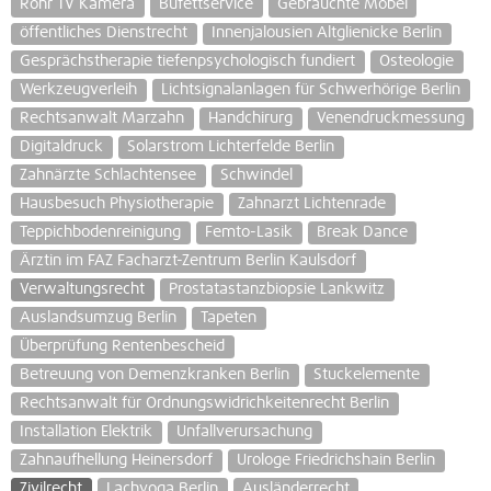
Rohr TV Kamera
Bufettservice
Gebrauchte Möbel
öffentliches Dienstrecht
Innenjalousien Altglienicke Berlin
Gesprächstherapie tiefenpsychologisch fundiert
Osteologie
Werkzeugverleih
Lichtsignalanlagen für Schwerhörige Berlin
Rechtsanwalt Marzahn
Handchirurg
Venendruckmessung
Digitaldruck
Solarstrom Lichterfelde Berlin
Zahnärzte Schlachtensee
Schwindel
Hausbesuch Physiotherapie
Zahnarzt Lichtenrade
Teppichbodenreinigung
Femto-Lasik
Break Dance
Ärztin im FAZ Facharzt-Zentrum Berlin Kaulsdorf
Verwaltungsrecht
Prostatastanzbiopsie Lankwitz
Auslandsumzug Berlin
Tapeten
Überprüfung Rentenbescheid
Betreuung von Demenzkranken Berlin
Stuckelemente
Rechtsanwalt für Ordnungswidrichkeitenrecht Berlin
Installation Elektrik
Unfallverursachung
Zahnaufhellung Heinersdorf
Urologe Friedrichshain Berlin
Zivilrecht
Lachyoga Berlin
Ausländerrecht