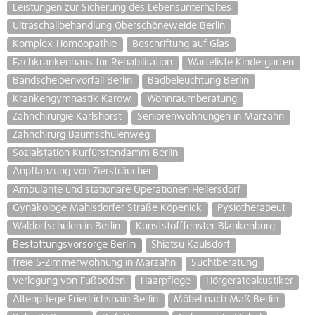
Leistungen zur Sicherung des Lebensunterhaltes
Ultraschallbehandlung Oberschöneweide Berlin
Komplex-Homöopathie
Beschriftung auf Glas
Fachkrankenhaus für Rehabilitation
Warteliste Kindergarten
Bandscheibenvorfall Berlin
Badbeleuchtung Berlin
Krankengymnastik Karow
Wohnraumberatung
Zahnchirurgie Karlshorst
Seniorenwohnungen in Marzahn
Zahnchirurg Baumschulenweg
Sozialstation Kurfürstendamm Berlin
Anpflanzung von Ziersträucher
Ambulante und stationäre Operationen Hellersdorf
Gynäkologe Mahlsdorfer Straße Köpenick
Pysiotherapeut
Waldorfschulen in Berlin
Kunststofffenster Blankenburg
Bestattungsvorsorge Berlin
Shiatsu Kaulsdorf
freie 5-Zimmerwohnung in Marzahn
Suchtberatung
Verlegung von Fußböden
Haarpflege
Hörgeräteakustiker
Altenpflege Friedrichshain Berlin
Möbel nach Maß Berlin