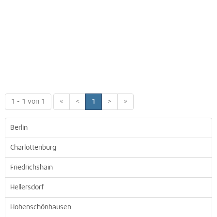
1 - 1 von 1
«
<
1
>
»
Berlin
Charlottenburg
Friedrichshain
Hellersdorf
Hohenschönhausen