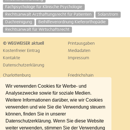
Fachpsychologe für Klinische Psychologie
Rechtsanwalt Arzthaftungsrecht für Patienten
Solarstrom
Dachreinigung
Beihilfeverordnung Kieferorthopädie
Rechtsanwalt für Wirtschaftsrecht
© WEGWEISER aktuell
Printausgaben
Kostenfreier Eintrag
Mediadaten
Kontakte
Impressum
Datenschutzerklärung
Charlottenburg
Friedrichshain
Hellersdorf
Hohenschönhausen
Wir verwenden Cookies für Werbe- und
Köpenick
Kreuzberg
Analysezwecke sowie für soziale Medien.
Lichtenberg
Marzahn
Weitere Informationen darüber, wie wir Cookies
Mitte
Neukölln
verwenden und wie Sie die Verwendung steuern
Pankow
Prenzlauer Berg
können, finden Sie in unserer
Reinickendorf
Schöneberg
Datenschutzerklärung. Wenn Sie diese Website
Spandau
Steglitz
weiter verwenden, stimmen Sie der Verwendung