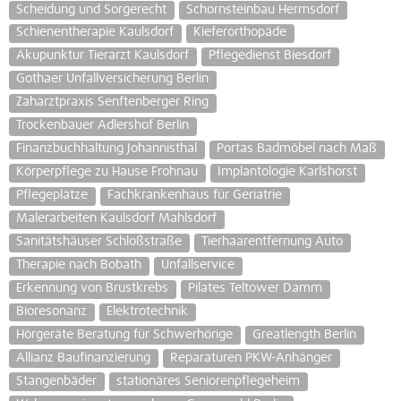
Scheidung und Sorgerecht
Schornsteinbau Hermsdorf
Schienentherapie Kaulsdorf
Kieferorthopäde
Akupunktur Tierarzt Kaulsdorf
Pflegedienst Biesdorf
Gothaer Unfallversicherung Berlin
Zaharztpraxis Senftenberger Ring
Trockenbauer Adlershof Berlin
Finanzbuchhaltung Johannisthal
Portas Badmöbel nach Maß
Körperpflege zu Hause Frohnau
Implantologie Karlshorst
Pflegeplätze
Fachkrankenhaus für Geriatrie
Malerarbeiten Kaulsdorf Mahlsdorf
Sanitätshäuser Schloßstraße
Tierhaarentfernung Auto
Therapie nach Bobath
Unfallservice
Erkennung von Brustkrebs
Pilates Teltower Damm
Bioresonanz
Elektrotechnik
Hörgeräte Beratung für Schwerhörige
Greatlength Berlin
Allianz Baufinanzierung
Reparaturen PKW-Anhänger
Stangenbäder
stationäres Seniorenpflegeheim