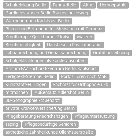
Schulreinigung Berlin
Fahrradteile
Akne
Homöopathie
Gardinenstangen Berlin Baumschulenweg
Wärmepumpen Karlshorst Berlin
Pflege und Betreuung für Menschen mit Demenz
Kryotherapie Quickborner Straße
Malerei
Berufsunfähigkeit
Hausbesuch Physiotherapie
Lohnabrechnung und Gehaltsabrechnung
Graffitibeseitigung
Schulgeldzahlungen als Sonderausgaben
Arzt im FAZ Facharzt-Zentrum Berlin Kaulsdorf
Fertigtext-Stempel Berlin
Portas Türen nach Maß
Kunststoff-Füllungen
Facharzt für Orthopädie ukb
mitmachen
Außenputz Adlershof Berlin
3D-Sonographie Frauenarzt
private Krankenversicherung Berlin
Pflegeberatung Friedrichshagen
Pflegeunterstützung
Taping
Pflegebedürftige Senioren
ästhetische Zahnheilkunde Ollenhauerstraße