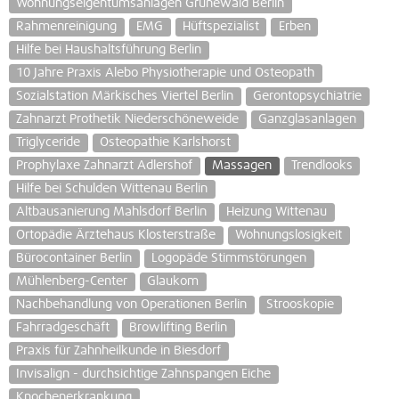
Wohnungseigentumsanlagen Grunewald Berlin
Rahmenreinigung
EMG
Hüftspezialist
Erben
Hilfe bei Haushaltsführung Berlin
10 Jahre Praxis Alebo Physiotherapie und Osteopath
Sozialstation Märkisches Viertel Berlin
Gerontopsychiatrie
Zahnarzt Prothetik Niederschöneweide
Ganzglasanlagen
Triglyceride
Osteopathie Karlshorst
Prophylaxe Zahnarzt Adlershof
Massagen
Trendlooks
Hilfe bei Schulden Wittenau Berlin
Altbausanierung Mahlsdorf Berlin
Heizung Wittenau
Ortopädie Ärztehaus Klosterstraße
Wohnungslosigkeit
Bürocontainer Berlin
Logopäde Stimmstörungen
Mühlenberg-Center
Glaukom
Nachbehandlung von Operationen Berlin
Strooskopie
Fahrradgeschäft
Browlifting Berlin
Praxis für Zahnheilkunde in Biesdorf
Invisalign - durchsichtige Zahnspangen Eiche
Knochenerkrankung