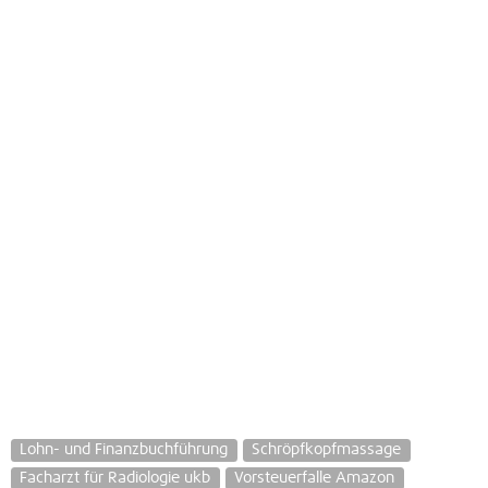
Lohn- und Finanzbuchführung
Schröpfkopfmassage
Facharzt für Radiologie ukb
Vorsteuerfalle Amazon