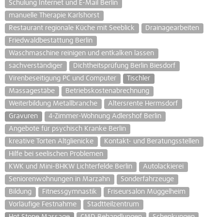
Schulung Internet und E-Mail Berlin
manuelle Therapie Karlshorst
Restaurant regionale Küche mit Seeblick
Drainagearbeiten
Friedwaldbestattung Berlin
Waschmaschine reinigen und entkalken lassen
sachverständiger
Dichtheitsprüfung Berlin Biesdorf
Virenbeseitigung PC und Computer
Tischler
Massagestäbe
Betriebskostenabrechnung
Weiterbildung Metallbranche
Altersrente Hermsdorf
Gravuren
4-Zimmer-Wohnung Adlershof Berlin
Angebote für psychisch Kranke Berlin
kreative Torten Altglienicke
Kontakt- und Beratungsstellen
Hilfe bei seelischen Problemen
KWK und Mini-BHKW Lichterfelde Berlin
Autolackierei
Seniorenwohnungen in Marzahn
Sonderfahrzeuge
Bildung
Fitnessgymnastik
Friseursalon Müggelheim
Vorläufige Festnahme
Stadtteilzentrum
Hot Stone Massage
CMD Behandlungen
Schenkungen