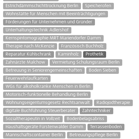
Estrichdämmschichttrocknung Berlin
Speicherofen
Wohnstätte für Menschen mit Beeinträchtigungen
Förderungen für Unternehmen und Gründer
Unterhaltungstechnik Adlershof
Kernspintomographie MRT Mariendorfer Damm
Therapie nach McKenzie
Französisch Buchholz
Reparatur Kühlschrank
Kaminholz
Prothetik
Zahnärzte Malchow
Vermietung Schulungsraum Berlin
Betreuung in Seniorengemeinschaften
Boden Sieben
Feuerwehrlaufkarten
WGs für alkoholkranke Menschen in Berlin
Motorisch-funktionelle Behandlung Berlin
Wohnungseigentumsgesetz Rechtsanwalt
Radiojodtherapie
digitale Buchführung Steuerberater
Zahntechniker
Sozialtherapeutin in Vollzeit
Bodenbelagsabriss
Haushaltsgeräte Fürstenwalder Damm
Terrassenboden
Mannschaftscontainer Berlin
Betreuungspflege Berlin