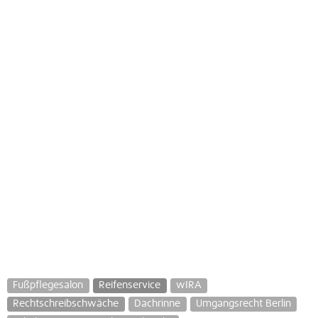
Fußpflegesalon
Reifenservice
wIRA
Rechtschreibschwäche
Dachrinne
Umgangsrecht Berlin