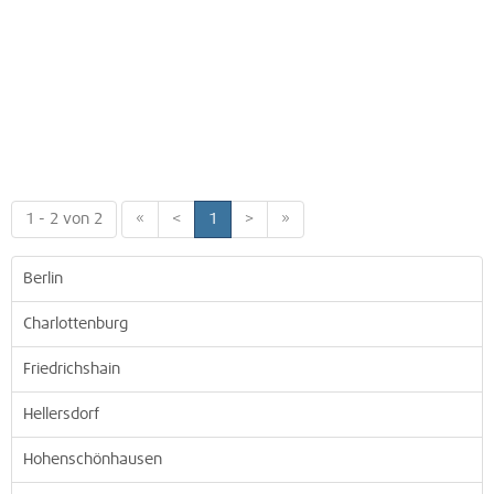
1 - 2 von 2
«
<
1
>
»
Berlin
Charlottenburg
Friedrichshain
Hellersdorf
Hohenschönhausen