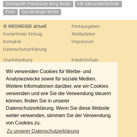
Osteopath Prenzlauer Berg Berlin
FM Alexandertechnik
Preis
Gynäkologin Berlin
© WEGWEISER aktuell
Printausgaben
Kostenfreier Eintrag
Mediadaten
Kontakte
Impressum
Datenschutzerklärung
Charlottenburg
Friedrichshain
Hellersdorf
Hohenschönhausen
Wir verwenden Cookies für Werbe- und
Köpenick
Kreuzberg
Analysezwecke sowie für soziale Medien.
Lichtenberg
Marzahn
Weitere Informationen darüber, wie wir Cookies
Mitte
Neukölln
verwenden und wie Sie die Verwendung steuern
Pankow
Prenzlauer Berg
können, finden Sie in unserer
Reinickendorf
Schöneberg
Datenschutzerklärung. Wenn Sie diese Website
Spandau
Steglitz
weiter verwenden, stimmen Sie der Verwendung
Tempelhof
Tiergarten
von Cookies zu.
Treptow
Umland Ost
Zu unserer Datenschutzerklärung
Wedding
Weißensee