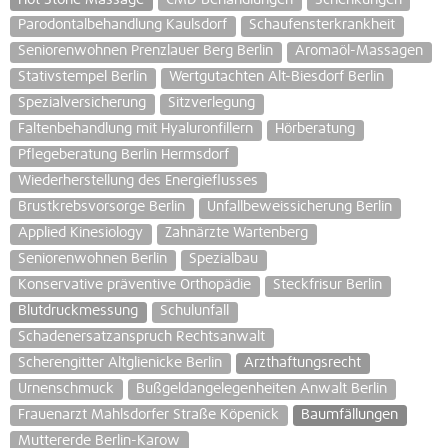
Parodontalbehandlung Kaulsdorf
Schaufensterkrankheit
Seniorenwohnen Prenzlauer Berg Berlin
Aromaöl-Massagen
Stativstempel Berlin
Wertgutachten Alt-Biesdorf Berlin
Spezialversicherung
Sitzverlegung
Faltenbehandlung mit Hyaluronfillern
Hörberatung
Pflegeberatung Berlin Hermsdorf
Wiederherstellung des Energieflusses
Brustkrebsvorsorge Berlin
Unfallbeweissicherung Berlin
Applied Kinesiology
Zahnärzte Wartenberg
Seniorenwohnen Berlin
Spezialbau
Konservative präventive Orthopädie
Steckfrisur Berlin
Blutdruckmessung
Schulunfall
Schadenersatzanspruch Rechtsanwalt
Scherengitter Altglienicke Berlin
Arzthaftungsrecht
Urnenschmuck
Bußgeldangelegenheiten Anwalt Berlin
Frauenarzt Mahlsdorfer Straße Köpenick
Baumfällungen
Muttererde Berlin-Karow