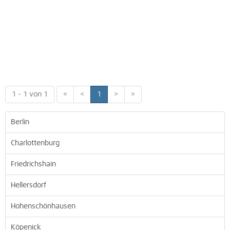
1 - 1 von 1
«
<
1
>
»
Berlin
Charlottenburg
Friedrichshain
Hellersdorf
Hohenschönhausen
Köpenick