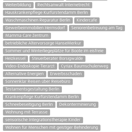
Weiterbildung
Rechtsanwalt Internetrecht
Hauskrankenpflege Kurfürstendamm Berlin
Waschmaschinen Reparatur Berlin
Kindercafe
Gewerbeimmobilien Hermsdorf
Seniorenbetreuung am Tag
Mamma Care Zentrum
betriebliche Altervorsorge HanseMerkur
Sommer und Winterliegeplätze für Boote im eisfreie
Heizkessel
Steuerberater Borsigwalde
Video-Endoskopie Tierarzt
Cyriax Baumschulenweg
Alternative Energien
Erwerbsschaden
Sonnenklar Reisen über Reisebüro
Testamentsgestaltung Berlin
Krankenpflege Kurfürstendamm Berlin
Schneebeseitigung Berlin
Dekonterminierung
Wohnung mit Terrasse
sensorische Integrationstherapie Kinder
Wohnen für Menschen mit geistiger Behinderung