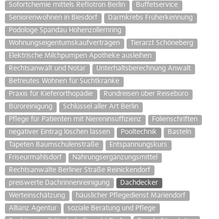
Sofortchemie mittels Reflotron Berlin
Buffetservice
Seniorenwohnen in Biesdorf
Darmkrebs Früherkennung
Podologe Spandau Hohenzollernring
Wohnungseigentumskaufverträgen
Tierarzt Schöneberg
Elektrische Milchpumpen Apotheke ausleihen
Rechtsanwalt und Notar
Unterhaltsberechnung Anwalt
Betreutes Wohnen für Suchtkranke
Praxis für Kieferorthopädie
Rundreisen über Reisebüro
Büroreinigung
Schlüssel aller Art Berlin
Pflege für Patienten mit Niereninsuffizienz
Folienschriften
negativer Eintrag löschen lassen
Pooltechnik
Basteln
Tapeten Baumschulenstraße
Entspannungskurs
Friseurmahlsdorf
Nahrungsergänzungsmittel
Rechtsanwälte Berliner Straße Reinickendorf
preiswerte Dachrinnenreinigung
Dachdecker
Werteinschätzung
häuslicher Pflegedienst Mariendorf
Allianz Agentur
soziale Beratung und Pflege