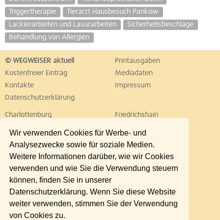
Triggertherapie
Tierarzt Hausbesuch Pankow
Lackierarbeiten und Lasurarbeiten
Sicherheitsbeschläge
Behandlung von Allergien
© WEGWEISER aktuell
Printausgaben
Kostenfreier Eintrag
Mediadaten
Kontakte
Impressum
Datenschutzerklärung
Charlottenburg
Friedrichshain
Hellersdorf
Hohenschönhausen
Wir verwenden Cookies für Werbe- und
Köpenick
Kreuzberg
Analysezwecke sowie für soziale Medien.
Lichtenberg
Marzahn
Weitere Informationen darüber, wie wir Cookies
Mitte
Neukölln
verwenden und wie Sie die Verwendung steuern
Pankow
Prenzlauer Berg
können, finden Sie in unserer
Reinickendorf
Schöneberg
Datenschutzerklärung. Wenn Sie diese Website
Spandau
Steglitz
weiter verwenden, stimmen Sie der Verwendung
Tempelhof
Tiergarten
von Cookies zu.