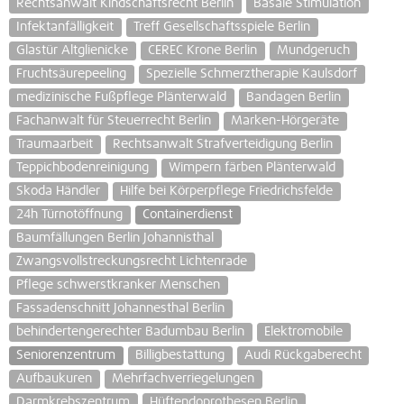
Rechtsanwalt Kindschaftsrecht Berlin
Basale Stimulation
Infektanfälligkeit
Treff Gesellschaftsspiele Berlin
Glastür Altglienicke
CEREC Krone Berlin
Mundgeruch
Fruchtsäurepeeling
Spezielle Schmerztherapie Kaulsdorf
medizinische Fußpflege Plänterwald
Bandagen Berlin
Fachanwalt für Steuerrecht Berlin
Marken-Hörgeräte
Traumaarbeit
Rechtsanwalt Strafverteidigung Berlin
Teppichbodenreinigung
Wimpern färben Plänterwald
Skoda Händler
Hilfe bei Körperpflege Friedrichsfelde
24h Türnotöffnung
Containerdienst
Baumfällungen Berlin Johannisthal
Zwangsvollstreckungsrecht Lichtenrade
Pflege schwerstkranker Menschen
Fassadenschnitt Johannesthal Berlin
behindertengerechter Badumbau Berlin
Elektromobile
Seniorenzentrum
Billigbestattung
Audi Rückgaberecht
Aufbaukuren
Mehrfachverriegelungen
Darmkrebszentrum
Hüftendoprothesen Berlin