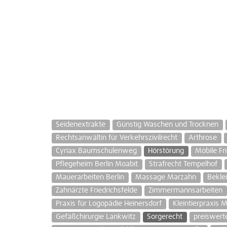
Seidenextrakte
Günstig Waschen und Trocknen
Rechtsanwältin für Verkehrszivilrecht
Arthrose
Cyriax Baumschulenweg
Hörstörung
Mobile Fr
Pflegeheim Berlin Moabit
Strafrecht Tempelhof
Mauerarbeiten Berlin
Massage Marzahn
Bekle
Zahnärzte Friedrichsfelde
Zimmermannsarbeiten
Praxis für Logopädie Heinersdorf
Kleintierpraxis 
Gefäßchirurgie Lankwitz
Sorgerecht
preiswerte