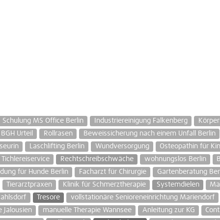
Schulung MS Office Berlin
Industriereinigung Falkenberg
Körper
BGH Urteil
Rollrasen
Beweissicherung nach einem Unfall Berlin
iseurin
Laschlifting Berlin
Wundversorgung
Osteopathin für K
Tichlereiservice
Rechtschreibschwäche
wohnungslos Berlin
B
idung für Hunde Berlin
Facharzt für Chirurgie
Gartenberatung Berl
Tierarztpraxen
Klinik für Schmerztherapie
Systemdielen
Ma
Mahlsdorf
Tresore
vollstationäre Senioreneinrichtung Mariendorf
 Jalousien
manuelle Therapie Wannsee
Anleitung zur KG
Cont