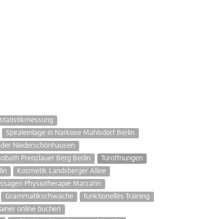
statistikmessung
Spiraleinlage in Narkose Mahlsdorf Berlin
inder Niederschönhausen
obath Prenzlauer Berg Berlin
Türöffnungen
in
Kosmetik Landsberger Allee
ssagen Physiotherapie Marzahn
Grammatikschwäche
funktionelles Training
ainer online buchen