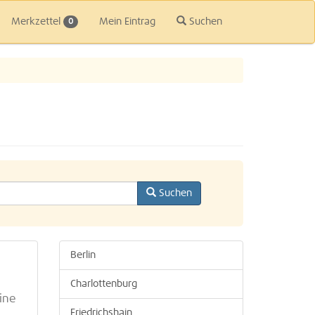
Merkzettel
Mein Eintrag
Suchen
0
Suchen
Berlin
Charlottenburg
ine
Friedrichshain