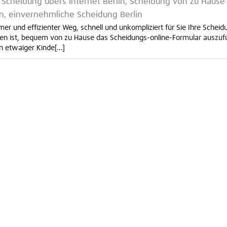
n, Scheidung übers Internet Berlin, Scheidung von Zu Hause
lin, einvernehmliche Scheidung Berlin
mer und effizienter Weg, schnell und unkompliziert für Sie Ihre Scheid
ten ist, bequem von zu Hause das Scheidungs-online-Formular auszufü
 etwaiger Kinde[...]