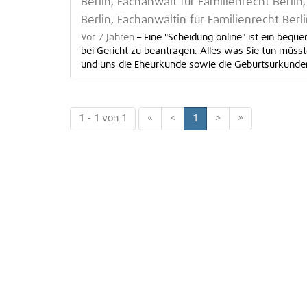
Berlin, Fachanwalt für Familienrecht Berli
Berlin, Fachanwältin für Familienrecht Ber
Vor 7 Jahren
–
Eine "Scheidung online" ist ein beque
bei Gericht zu beantragen. Alles was Sie tun müss
und uns die Eheurkunde sowie die Geburtsurkunden
1 - 1 von 1
«
<
1
>
»