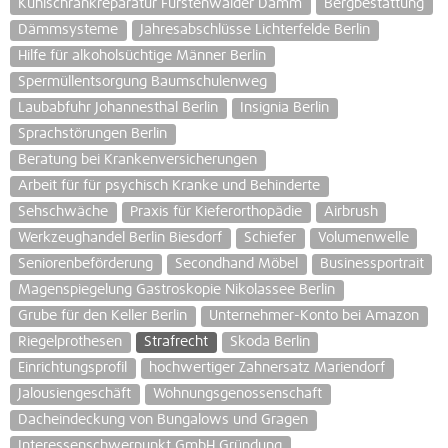
Kühlschrankreparatur Fürstenwalder Damm
Bergbestattung
Dämmsysteme
Jahresabschlüsse Lichterfelde Berlin
Hilfe für alkoholsüchtige Männer Berlin
Spermüllentsorgung Baumschulenweg
Laubabfuhr Johannesthal Berlin
Insignia Berlin
Sprachstörungen Berlin
Beratung bei Krankenversicherungen
Arbeit für für psychisch Kranke und Behinderte
Sehschwäche
Praxis für Kieferorthopädie
Airbrush
Werkzeughandel Berlin Biesdorf
Schiefer
Volumenwelle
Seniorenbeförderung
Secondhand Möbel
Businessportrait
Magenspiegelung Gastroskopie Nikolassee Berlin
Grube für den Keller Berlin
Unternehmer-Konto bei Amazon
Riegelprothesen
Strafrecht
Skoda Berlin
Einrichtungsprofil
hochwertiger Zahnersatz Mariendorf
Jalousiengeschäft
Wohnungsgenossenschaft
Dacheindeckung von Bungalows und Gragen
Interessenschwerpunkt GmbH Gründung