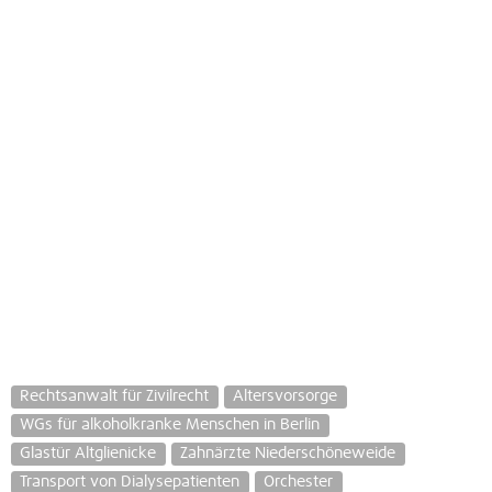
Rechtsanwalt für Zivilrecht
Altersvorsorge
WGs für alkoholkranke Menschen in Berlin
Glastür Altglienicke
Zahnärzte Niederschöneweide
Transport von Dialysepatienten
Orchester