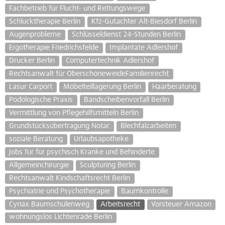
Fachbetrieb für Flucht- und Rettungswege
Schlucktherapie Berlin
Kfz-Gutachter Alt-Biesdorf Berlin
Augenprobleme
Schlüsseldienst 24-Stunden Berlin
Ergotherapie Friedrichsfelde
Implantate Adlershof
Drucker Berlin
Computertechnik Adlershof
Rechtsanwalt für OberschöneweideFamilienrecht
Lasur Carport
Möbelteillagerung Berlin
Haarberatung
Podologische Praxis
Bandscheibenvorfall Berlin
Vermittlung von Pflegehilfsmitteln Berlin
Grundstücksübertragung Notar
Blechfalzarbeiten
soziale Beratung
Urlaubsapotheke
Jobs für für psychisch Kranke und Behinderte
Allgemeinchirurgie
Sculpturing Berlin
Rechtsanwalt Kindschaftsrecht Berlin
Psychiatrie und Psychotherapie
Baumkontrolle
Cyriax Baumschulenweg
Arbeitsrecht
Vorsteuer Amazon
wohnungslos Lichtenrade Berlin