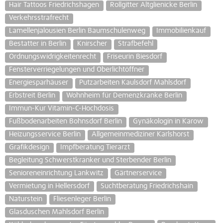
Hair Tattoos Friedrichshagen
Rollgitter Altglienicke Berlin
Verkehrsstrafrecht
Lamellenjalousien Berlin Baumschulenweg
Immobilienkauf
Bestatter in Berlin
Knirscher
Strafbefehl
Ordnungswidrigkeitenrecht
Friseurin Biesdorf
Fensterverriegelungen und Oberlichtöffner
Energiesparhäuser
Putzarbeiten Kaulsdorf Mahlsdorf
Erbstreit Berlin
Wohnheim für Demenzkranke Berlin
Immun-Kur Vitamin-C-Hochdosis
Fußbodenarbeiten Bohnsdorf Berlin
Gynäkologin in Karow
Heizungsservice Berlin
Allgemeinmediziner Karlshorst
Grafikdesign
Impfberatung Tierarzt
Begleitung Schwerstkranker und Sterbender Berlin
Senioreneinrichtung Lankwitz
Gärtnerservice
Vermietung in Hellersdorf
Suchtberatung Friedrichshain
Naturstein
Fliesenleger Berlin
Glasduschen Mahlsdorf Berlin