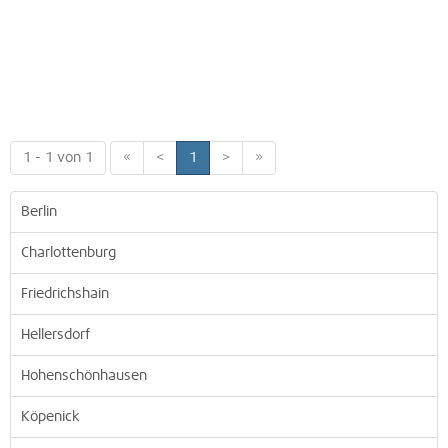
1 - 1 von 1
«
<
1
>
»
Berlin
Charlottenburg
Friedrichshain
Hellersdorf
Hohenschönhausen
Köpenick