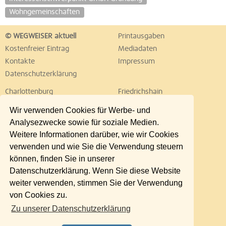
Wohngemeinschaften
© WEGWEISER aktuell
Printausgaben
Kostenfreier Eintrag
Mediadaten
Kontakte
Impressum
Datenschutzerklärung
Charlottenburg
Friedrichshain
Hellersdorf
Hohenschönhausen
Wir verwenden Cookies für Werbe- und
Köpenick
Kreuzberg
Analysezwecke sowie für soziale Medien.
Lichtenberg
Marzahn
Weitere Informationen darüber, wie wir Cookies
Mitte
Neukölln
verwenden und wie Sie die Verwendung steuern
Pankow
Prenzlauer Berg
können, finden Sie in unserer
Reinickendorf
Schöneberg
Datenschutzerklärung. Wenn Sie diese Website
Spandau
Steglitz
weiter verwenden, stimmen Sie der Verwendung
Tempelhof
Tiergarten
von Cookies zu.
Treptow
Umland Ost
Zu unserer Datenschutzerklärung
Wedding
Weißensee