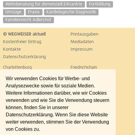
Wohnberatung für demenziell Erkrankte
Fortbildung
Umzüge
Praxis
Kardiologische Diagnostik
Familienrecht Adlershof
© WEGWEISER aktuell
Printausgaben
Kostenfreier Eintrag
Mediadaten
Kontakte
Impressum
Datenschutzerklärung
Charlottenburg
Friedrichshain
Hellersdorf
Hohenschönhausen
Wir verwenden Cookies für Werbe- und
Köpenick
Kreuzberg
Analysezwecke sowie für soziale Medien.
Lichtenberg
Marzahn
Weitere Informationen darüber, wie wir Cookies
Mitte
Neukölln
verwenden und wie Sie die Verwendung steuern
Pankow
Prenzlauer Berg
können, finden Sie in unserer
Reinickendorf
Schöneberg
Datenschutzerklärung. Wenn Sie diese Website
Spandau
Steglitz
weiter verwenden, stimmen Sie der Verwendung
Tempelhof
Tiergarten
von Cookies zu.