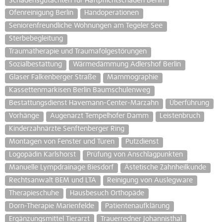
Schadensgutachten für Haftpflichtschäden Berlin
Ofenreinigung Berlin
Handoperationen
Seniorenfreundliche Wohnungen am Tegeler See
Sterbebegleitung
Traumatherapie und Traumafolgestörungen
Sozialbestattung
Wärmedämmung Adlershof Berlin
Glaser Falkenberger Straße
Mammographie
Kassettenmarkisen Berlin Baumschulenweg
Bestattungsdienst Havemann-Center-Marzahn
Überführung
Vorhänge
Augenarzt Tempelhofer Damm
Leistenbruch
Kinderzahnärzte Senftenberger Ring
Montagen von Fenster und Türen
Putzdienst
Logopädin Karlshorst
Prüfung von Anschlagpunkten
Manuelle Lympdrainage Biesdorf
Ästetische Zahnheilkunde
Rechtsanwalt BEM und LTA
Reinigung von Auslegware
Therapieschuhe
Hausbesuch Orthopäde
Dorn-Therapie Marienfelde
Patientenaufklärung
Ergänzungsmittel Tierarzt
Trauerredner Johannisthal