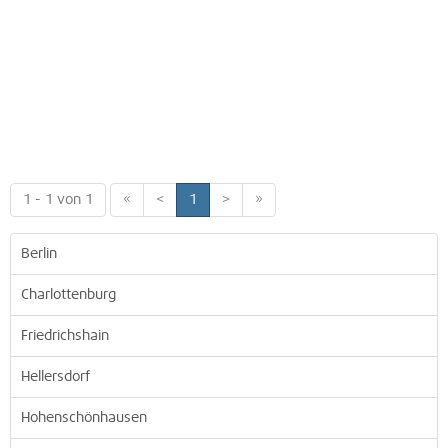
1 - 1 von 1
«
<
1
>
»
Berlin
Charlottenburg
Friedrichshain
Hellersdorf
Hohenschönhausen