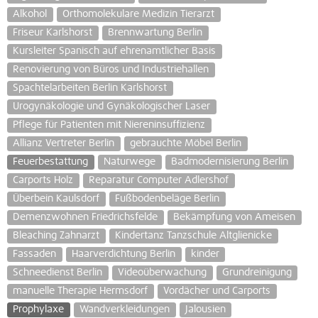
Alkohol
Orthomolekulare Medizin Tierarzt
Friseur Karlshorst
Brennwartung Berlin
Kursleiter Spanisch auf ehrenamtlicher Basis
Renovierung von Büros und Industriehallen
Spachtelarbeiten Berlin Karlshorst
Urogynäkologie und Gynäkologischer Laser
Pflege für Patienten mit Niereninsuffizienz
Allianz Vertreter Berlin
gebrauchte Möbel Berlin
Feuerbestattung
Naturwege
Badmodernisierung Berlin
Carports Holz
Reparatur Computer Adlershof
Überbein Kaulsdorf
Fußbodenbeläge Berlin
Demenzwohnen Friedrichsfelde
Bekämpfung von Ameisen
Bleaching Zahnarzt
Kindertanz Tanzschule Altglienicke
Fassaden
Haarverdichtung Berlin
kinder
Schneedienst Berlin
Videoüberwachung
Grundreinigung
manuelle Therapie Hermsdorf
Vordächer und Carports
Prophylaxe
Wandverkleidungen
Jalousien