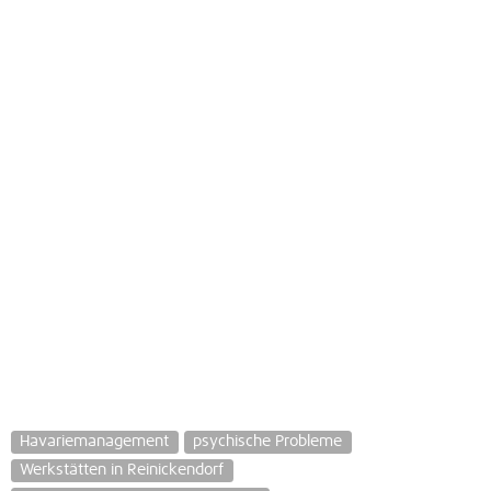
Havariemanagement
psychische Probleme
Werkstätten in Reinickendorf