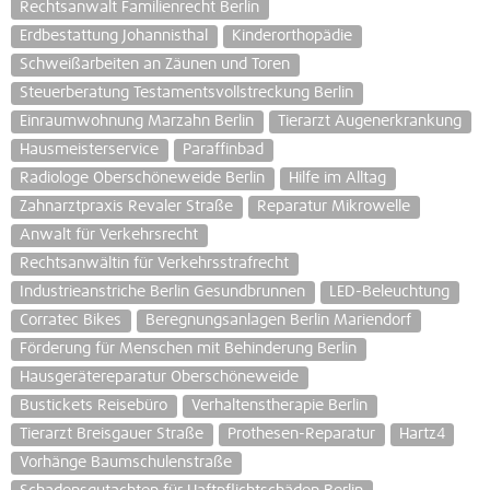
Rechtsanwalt Familienrecht Berlin
Erdbestattung Johannisthal
Kinderorthopädie
Schweißarbeiten an Zäunen und Toren
Steuerberatung Testamentsvollstreckung Berlin
Einraumwohnung Marzahn Berlin
Tierarzt Augenerkrankung
Hausmeisterservice
Paraffinbad
Radiologe Oberschöneweide Berlin
Hilfe im Alltag
Zahnarztpraxis Revaler Straße
Reparatur Mikrowelle
Anwalt für Verkehrsrecht
Rechtsanwältin für Verkehrsstrafrecht
Industrieanstriche Berlin Gesundbrunnen
LED-Beleuchtung
Corratec Bikes
Beregnungsanlagen Berlin Mariendorf
Förderung für Menschen mit Behinderung Berlin
Hausgerätereparatur Oberschöneweide
Bustickets Reisebüro
Verhaltenstherapie Berlin
Tierarzt Breisgauer Straße
Prothesen-Reparatur
Hartz4
Vorhänge Baumschulenstraße