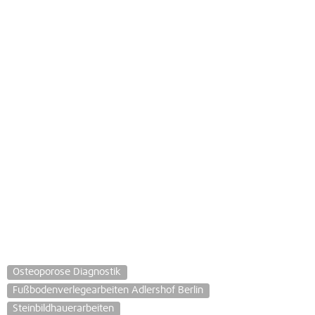
Osteoporose Diagnostik
Fußbodenverlegearbeiten Adlershof Berlin
Steinbildhauerarbeiten