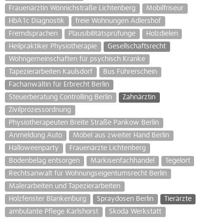
Frauenärztin Wönnichstraße Lichtenberg
Mobilfriseur
HbA1c Diagnostik
freie Wohnungen Adlershof
Fremdsprachen
Plausibilitätsprüfunge
Holzdielen
Heilpraktiker Physiotherapie
Gesellschaftsrecht
Wohngemeinschaften für psychisch Kranke
Tapezierarbeiten Kaulsdorf
Bus Führerschein
Fachanwältin für Erbrecht Berlin
Steuerberatung Controlling Berlin
Zahnärztin
Zivilprozessordnung
Physiotherapeuten Breite Straße Pankow Berlin
Anmeldung Auto
Möbel aus zweiter Hand Berlin
Halloweenparty
Frauenärzte Lichtenberg
Bodenbelag entsorgen
Markisenfachhandel
Tegelort
Rechtsanwalt für Wohnungseigentumsrecht Berlin
Malerarbeiten und Tapezierarbeiten
Holzfenster Blankenburg
Spraydosen Berlin
Tierärzte
ambulante Pflege Karlshorst
Skoda Werkstatt