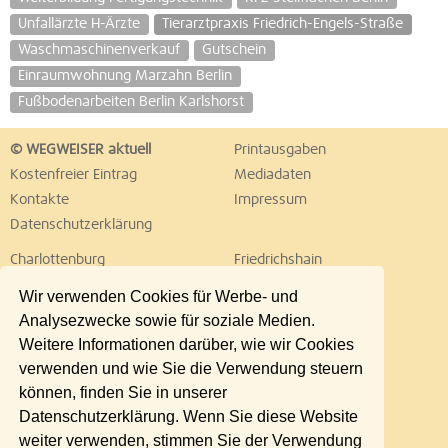
Unfallärzte H-Ärzte
Tierarztpraxis Friedrich-Engels-Straße
Waschmaschinenverkauf
Gutschein
Einraumwohnung Marzahn Berlin
Fußbodenarbeiten Berlin Karlshorst
© WEGWEISER aktuell
Printausgaben
Kostenfreier Eintrag
Mediadaten
Kontakte
Impressum
Datenschutzerklärung
Charlottenburg
Friedrichshain
Hellersdorf
Hohenschönhausen
Wir verwenden Cookies für Werbe- und
Köpenick
Kreuzberg
Analysezwecke sowie für soziale Medien.
Lichtenberg
Marzahn
Weitere Informationen darüber, wie wir Cookies
Mitte
Neukölln
verwenden und wie Sie die Verwendung steuern
Pankow
Prenzlauer Berg
können, finden Sie in unserer
Reinickendorf
Schöneberg
Datenschutzerklärung. Wenn Sie diese Website
Spandau
Steglitz
weiter verwenden, stimmen Sie der Verwendung