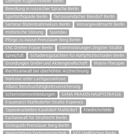
Stempel-Kugelschreiber Berlin
Beerdiung in russischer Sprache Berlin
Sportorthopäde Berlin
Terrassendächer Biesdorf Berlin
Seminar Blutentnahmekurs Berlin
Vorsorgevollmacht Berlin
motorische Störung
Spandau
Pflege zu Hause Prenzlauer Berg Berlin
CNC Dreher Fräser Berlin
Stimmstörungen Zingster Straße
Spreizfuß
Schadensgutachten für Haftpflichtschäden Berlin
Gründungen GmbH und Aktiengesellschaft
Matrix-Therapie
Rechtsanwalt bei überhöhter Arztrechnung
Narkose unter Lachgasnarkose
Allianz Berufsunfähigkeitsversicherung
Schornsteinverkleidungen
SANA PRAXEN HAUPTSTRASSE
Frauenarzt Mahlsdorfer Straße Köpenick
Tapezierarbeiten Kaulsdorf Mahlsdorf
Friedrichsfelde
Fachanwalt für Strafrecht Berlin
Osteopath Prenzlauer Berg Berlin
Weiterbildung Fertigungstechnik
KFZ-Stellflächen Berlin