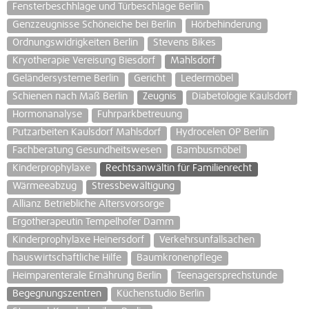
Fensterbeschhläge und Türbeschläge Berlin
Genzzeugnisse Schöneiche bei Berlin
Hörbehinderung
Ordnungswidrigkeiten Berlin
Stevens Bikes
Kryotherapie Vereisung Biesdorf
Mahlsdorf
Geländersysteme Berlin
Gericht
Ledermöbel
Schienen nach Maß Berlin
Zeugnis
Diabetologie Kaulsdorf
Hormonanalyse
Fuhrparkbetreuung
Putzarbeiten Kaulsdorf Mahlsdorf
Hydrocelen OP Berlin
Fachberatung Gesundheitswesen
Bambusmöbel
Kinderprophylaxe
Rechtsanwältin für Familienrecht
Wärmeeabzug
Stressbewältigung
Allianz Betriebliche Altersvorsorge
Ergotherapeutin Tempelhofer Damm
Kinderprophylaxe Heinersdorf
Verkehrsunfallsachen
hauswirtschaftliche Hilfe
Baumkronenpflege
Heimparenterale Ernährung Berlin
Teenagersprechstunde
Begegnungszentren
Küchenstudio Berlin