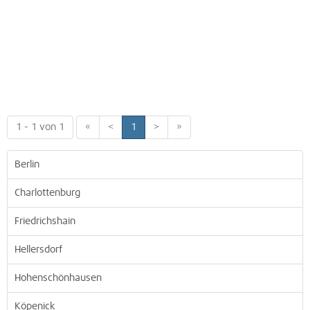
1 - 1 von 1
«
<
1
>
»
Berlin
Charlottenburg
Friedrichshain
Hellersdorf
Hohenschönhausen
Köpenick