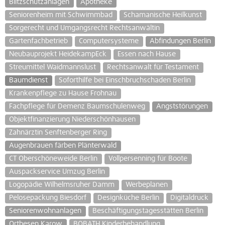
Blitzschutzanlagen
Apotheke
Seniorenheim mit Schwimmbad
Schamanische Heilkunst
Sorgerecht und Umgangsrecht Rechtsanwältin
Gartenfachbetrieb
Computersysteme
Abfindungen Berlin
Neubauprojekt HeidekampEck
Essen nach Hause
Streumittel Waidmannslust
Rechtsanwalt für Testament
Baumdienst
Soforthilfe bei Einschbruchschaden Berlin
Krankenpflege zu Hause Frohnau
Fachpflege für Demenz Baumschulenweg
Angststörungen
Objektfinanzierung Niederschönhausen
Zahnärztin Senftenberger Ring
Augenbrauen färben Plänterwald
CT Oberschöneweide Berlin
Vollpersenning für Boote
Auspackservice Umzug Berlin
Logopädie Wilhelmsruher Damm
Werbeplanen
Pelosepackung Biesdorf
Designküche Berlin
Digitaldruck
Seniorenwohnanlagen
Beschäftigungstagesstätten Berlin
Orthesen Karow
BOBATH Kinderbehandlung