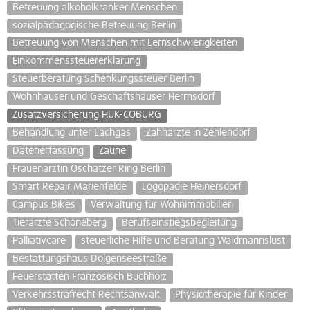
Betreuung alkoholkranker Menschen
sozialpädagogische Betreuung Berlin
Betreuung von Menschen mit Lernschwierigkeiten
Einkommenssteuererklärung
Steuerberatung Schenkungssteuer Berlin
Wohnhäuser und Geschäftshäuser Hermsdorf
Zusatzversicherung HUK-COBURG
Behandlung unter Lachgas
Zahnärzte in Zehlendorf
Datenerfassung
Zäune
Frauenärztin Oschatzer Ring Berlin
Smart Repair Marienfelde
Logopädie Heinersdorf
Campus Bikes
Verwaltung für Wohnimmobilien
Tierärzte Schöneberg
Berufseinstiegsbegleitung
Palliativcare
steuerliche Hilfe und Beratung Waidmannslust
Bestattungshaus Dolgenseestraße
Feuerstätten Französisch Buchholz
Verkehrsstrafrecht Rechtsanwalt
Physiotherapie für Kinder