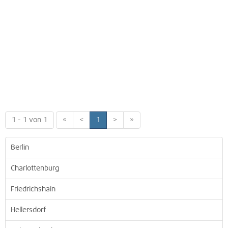
1 - 1 von 1
«
<
1
>
»
Berlin
Charlottenburg
Friedrichshain
Hellersdorf