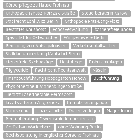
Körperpflege zu Hause Frohnau
Orthopädie Janusz-Korczak-Straße
Steuerberaterin Karow
Strafrecht Lankwitz Berlin
Orthopädie Fritz-Lang-Platz
Bestatter Karlshorst
Fondsverwaltung
barrierefreie Bäder
Spezialist für Osteopathie
Wimpernwelle Berlin
Reinigung von Außenjalousien
Verkehrsunfallsachen
Steildacheindeckung Kaulsdorf Berlin
steuerfreie Sachbezüge
Lichtpflege
Einbruchanlagen
Triglyceride
Pachtrecht Rechtsanwalt
Näseln
Finanzbuchführung Hoppegarten Hönow
Buchführung
Physiotherapeut Marienburger Straße
Tierarzt Lasertherapie Hermsdorf
kreative Torten Altglienicke
Immobilienangebote
Strooskopie
Einzelfallhilfe
Dielen verlegen
Nagelstudio
Rentenberatung Erwerbsminderungsrenten
Gerüstbau Wartenberg
ohne Wohnung Berlin
Rechtsberatung in englischer Sprache Frohnau