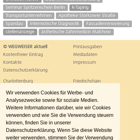
Seminar Spritzenschein Berlin
K-Taping
Transportunternehmen
Apotheke Storkower Straße
Spandau
Internistische Diagnostik
Fassadenrenovierung
stellenanzeige
ästhetische Zahnmedizin Malchow
© WEGWEISER aktuell
Printausgaben
Kostenfreier Eintrag
Mediadaten
Kontakte
Impressum
Datenschutzerklärung
Charlottenburg
Friedrichshain
Hellersdorf
Hohenschönhausen
Wir verwenden Cookies für Werbe- und
Köpenick
Kreuzberg
Analysezwecke sowie für soziale Medien.
Lichtenberg
Marzahn
Weitere Informationen darüber, wie wir Cookies
Mitte
Neukölln
verwenden und wie Sie die Verwendung steuern
Pankow
Prenzlauer Berg
können, finden Sie in unserer
Reinickendorf
Schöneberg
Datenschutzerklärung. Wenn Sie diese Website
Spandau
Steglitz
weiter verwenden, stimmen Sie der Verwendung