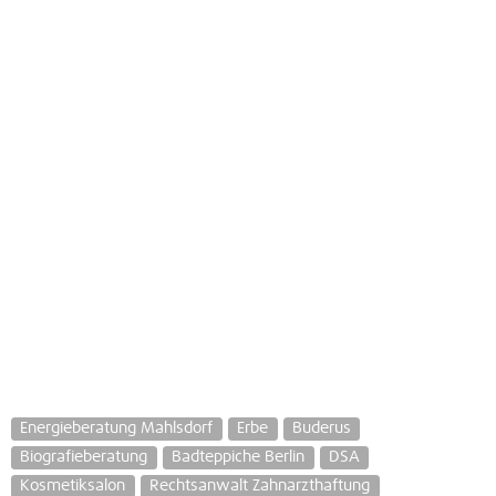
Energieberatung Mahlsdorf
Erbe
Buderus
Biografieberatung
Badteppiche Berlin
DSA
Kosmetiksalon
Rechtsanwalt Zahnarzthaftung