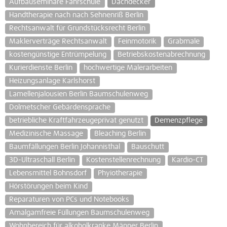
Aufbauseminare Fahrschule
Dachdecker
Handtherapie nach nach Sehnenriß Berlin
Rechtsanwalt für Grundstücksrecht Berlin
Maklerverträge Rechtsanwalt
Feinmotorik
Grabmale
kostengünstige Entrümpelung
Betriebskostenabrechnung
Kurierdienste Berlin
hochwertige Malerarbeiten
Heizungsanlage Karlshorst
Lamellenjalousien Berlin Baumschulenweg
Dolmetscher Gebärdensprache
betriebliche Kraftfahrzeugeprivat genutzt
Demenzpflege
Medizinische Massage
Bleaching Berlin
Baumfällungen Berlin Johannisthal
Bauschutt
3D-Ultraschall Berlin
Kostenstellenrechnung
Kardio-CT
Lebensmittel Bohnsdorf
Phyiotherapie
Hörstörungen beim Kind
Reparaturen von PCs und Notebooks
Amalgamfreie Füllungen Baumschulenweg
Wohnbereich für alkoholkranke Männer Berlin