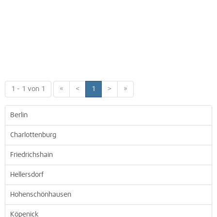
1 - 1 von 1
«
<
1
>
»
Berlin
Charlottenburg
Friedrichshain
Hellersdorf
Hohenschönhausen
Köpenick