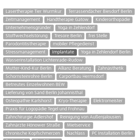
Lasertherapie Tier Wurmkur
Terrassendächer Biesdorf Berlin
Zeitmanagement
Handtherapie Gatow
Kinderorthopädie
Unternehmensgründer
Yoga in Zehlendorf
Stoffwechselstörung
Tresore Berlin
frei Stelle
Parodontitistherapie
mobiler Pflegedienst
Stressmanagement
Implantate
Yoga in Zehlendorf Berlin
Wasserinstallation Lichtenrade-Rudow
Mutter-Kind-Kur Berlin
Allianz Beratung
Zahnästhetik
Schornsteinrohre Berlin
Carportbau Hermsdorf
Betreutes Einzelwohnen BEW
Lieferung von Sand Berlin Johannisthal
Osteopathie Karlshorst
Kryo-Therapie
Elektromeister
Praxis für Logopädie Tegel und Frohnau
Zahnchirurgie Adlershof
Reinigung von Außenjalousien
Zahnärzte Hönower Straße
Mietservice
chronische Kopfschmerzen
Nachlass
PC Installation Berlin