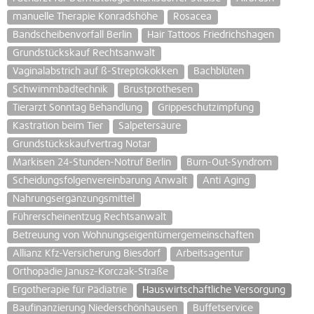
manuelle Therapie Konradshöhe
Rosacea
Bandscheibenvorfall Berlin
Hair Tattoos Friedrichshagen
Grundstückskauf Rechtsanwalt
Vaginalabstrich auf ß-Streptokokken
Bachblüten
Schwimmbadtechnik
Brustprothesen
Tierarzt Sonntag Behandlung
Grippeschutzimpfung
Kastration beim Tier
Salpetersäure
Grundstückskaufvertrag Notar
Markisen 24-Stunden-Notruf Berlin
Burn-Out-Syndrom
Scheidungsfolgenvereinbarung Anwalt
Anti Aging
Nahrungsergänzungsmittel
Führerscheinentzug Rechtsanwalt
Betreuung von Wohnungseigentümergemeinschaften
Allianz Kfz-Versicherung Biesdorf
Arbeitsagentur
Orthopädie Janusz-Korczak-Straße
Ergotherapie für Pädiatrie
Hauswirtschaftliche Versorgung
Baufinanzierung Niederschönhausen
Buffetservice