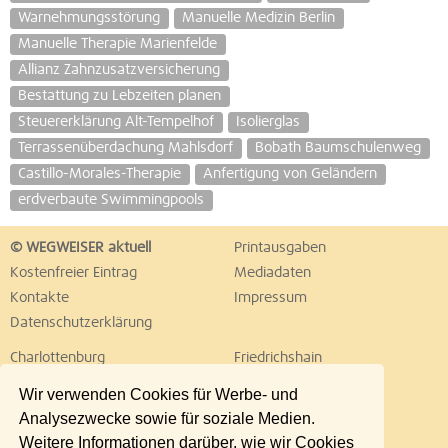
Warnehmungsstörung
Manuelle Medizin Berlin
Manuelle Therapie Marienfelde
Allianz Zahnzusatzversicherung
Bestattung zu Lebzeiten planen
Steuererklärung Alt-Tempelhof
Isolierglas
Terrassenüberdachung Mahlsdorf
Bobath Baumschulenweg
Castillo-Morales-Therapie
Anfertigung von Geländern
erdverbaute Swimmingpools
© WEGWEISER aktuell
Printausgaben
Kostenfreier Eintrag
Mediadaten
Kontakte
Impressum
Datenschutzerklärung
Charlottenburg
Friedrichshain
Hellersdorf
Hohenschönhausen
Wir verwenden Cookies für Werbe- und
Köpenick
Kreuzberg
Analysezwecke sowie für soziale Medien.
Lichtenberg
Marzahn
Weitere Informationen darüber, wie wir Cookies