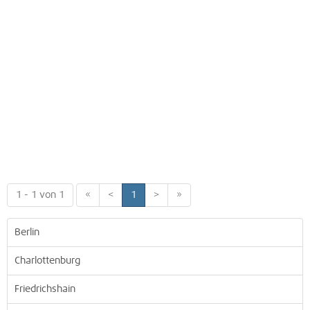
1 - 1 von 1
«
<
1
>
»
Berlin
Charlottenburg
Friedrichshain