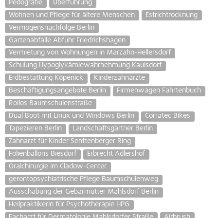
Pedografie
Überführung
Wohnen und Pflege für ältere Menschen
Estrichtrocknung
Vermögensnachfolge Berlin
Gartenabfälle Abfuhr Friedrichshagen
Vermietung von Wohnungen in Marzahn-Hellersdorf
Schulung Hypoglykämiewahrnehmung Kaulsdorf
Erdbestattung Köpenick
Kinderzahnärzte
Beschäftigungsangebote Berlin
Firmenwagen Fahrtenbuch
Rollos Baumschulenstraße
Dual Boot mit Linux und Windows Berlin
Corratec Bikes
Tapezieren Berlin
Landschaftsgärtner Berlin
Zahnarzt für Kinder Senftenberger Ring
Folienballons Biesdorf
Erbrecht Adlershof
Oralchirurgie im Cladow-Center
gerontopsychiatrische Pflege Baumschulenweg
Ausschabung der Gebärmutter Mahlsdorf Berlin
Heilpraktikerin für Psychotherapie HPG
Facharzt für Dermatologie Mahlsdorfer Straße
Airbrush