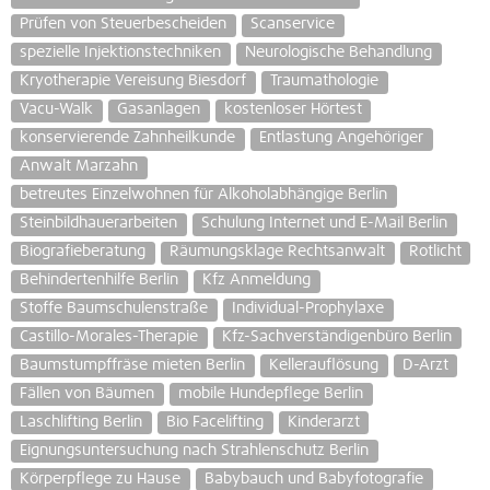
Prüfen von Steuerbescheiden
Scanservice
spezielle Injektionstechniken
Neurologische Behandlung
Kryotherapie Vereisung Biesdorf
Traumathologie
Vacu-Walk
Gasanlagen
kostenloser Hörtest
konservierende Zahnheilkunde
Entlastung Angehöriger
Anwalt Marzahn
betreutes Einzelwohnen für Alkoholabhängige Berlin
Steinbildhauerarbeiten
Schulung Internet und E-Mail Berlin
Biografieberatung
Räumungsklage Rechtsanwalt
Rotlicht
Behindertenhilfe Berlin
Kfz Anmeldung
Stoffe Baumschulenstraße
Individual-Prophylaxe
Castillo-Morales-Therapie
Kfz-Sachverständigenbüro Berlin
Baumstumpffräse mieten Berlin
Kellerauflösung
D-Arzt
Fällen von Bäumen
mobile Hundepflege Berlin
Laschlifting Berlin
Bio Facelifting
Kinderarzt
Eignungsuntersuchung nach Strahlenschutz Berlin
Körperpflege zu Hause
Babybauch und Babyfotografie