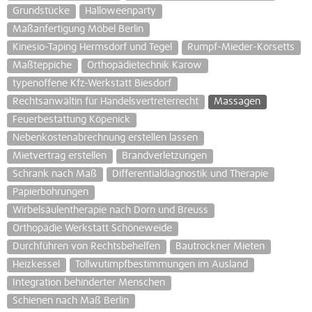
Grundstücke
Halloweenparty
Maßanfertigung Möbel Berlin
Kinesio-Taping Hermsdorf und Tegel
Rumpf-Mieder-Korsetts
Maßteppiche
Orthopädietechnik Karow
typenoffene Kfz-Werkstatt Biesdorf
Rechtsanwältin für Handelsvertreterrecht
Massagen
Feuerbestattung Köpenick
Nebenkostenabrechnung erstellen lassen
Mietvertrag erstellen
Brandverletzungen
Schrank nach Maß
Differentialdiagnostik und Therapie
Papierbohrungen
Wirbelsäulentherapie nach Dorn und Breuss
Orthopädie Werkstatt Schöneweide
Durchführen von Rechtsbehelfen
Bautrockner Mieten
Heizkessel
Tollwutimpfbestimmungen im Ausland
Integration behinderter Menschen
Schienen nach Maß Berlin