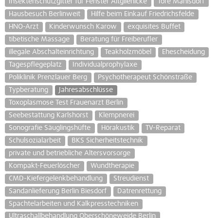
Insektenschutzgitter für Fenster Altglienicke
Tore Mahlsdorf
Hausbesuch Berlinweit
Hilfe beim Einkauf Friedrichsfelde
HNO-Arzt
Kinderwunsch Karow
exquisites Buffet
tibetische Massage
Beratung für Freiberufler
illegale Abschalteinrichtung
Teakholzmöbel
Ehescheidung
Tagespflegeplatz
Individualprophylaxe
Poliklinik Prenzlauer Berg
Psychotherapeut Schönstraße
Typberatung
Jahresabschlüsse
Toxoplasmose Test Frauenarzt Berlin
Seebestattung Karlshorst
Klempnerei
Sonografie Säuglingshüfte
Hörakustik
TV-Reparat
Schulsozialarbeit
BKS Sicherheitstechnik
private und betriebliche Altersvorsorge
Kompakt-Feuerlöscher
Wundtherapie
CMD-Kiefergelenkbehandlung
Streudienst
Sandanlieferung Berlin Biesdorf
Datrenrettung
Spachtelarbeiten und Kalkpresstechniken
Ultraschallbehandlung Oberschöneweide Berlin