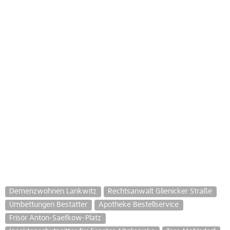
Demenzwohnen Lankwitz
Rechtsanwalt Glienicker Straße
Umbettungen Bestatter
Apotheke Bestellservice
Frisör Anton-Saefkow-Platz