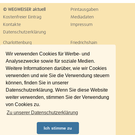
© WEGWEISER aktuell
Printausgaben
Kostenfreier Eintrag
Mediadaten
Kontakte
Impressum
Datenschutzerklärung
Charlottenburg
Friedrichshain
Hellersdorf
Hohenschönhausen
Wir verwenden Cookies für Werbe- und
Köpenick
Kreuzberg
Analysezwecke sowie für soziale Medien.
Lichtenberg
Marzahn
Weitere Informationen darüber, wie wir Cookies
Mitte
Neukölln
verwenden und wie Sie die Verwendung steuern
Pankow
Prenzlauer Berg
können, finden Sie in unserer
Reinickendorf
Schöneberg
Datenschutzerklärung. Wenn Sie diese Website
Spandau
Steglitz
weiter verwenden, stimmen Sie der Verwendung
Tempelhof
Tiergarten
von Cookies zu.
Treptow
Umland Ost
Zu unserer Datenschutzerklärung
Wedding
Weißensee
Wilmersdorf
Zehlendorf
Ich stimme zu