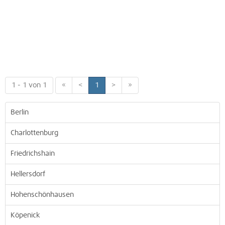
1 - 1 von 1
«
<
1
>
»
Berlin
Charlottenburg
Friedrichshain
Hellersdorf
Hohenschönhausen
Köpenick