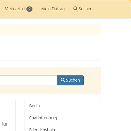
Merkzettel
Mein Eintrag
Suchen
0
Suchen
Berlin
Charlottenburg
 für
Friedrichshain