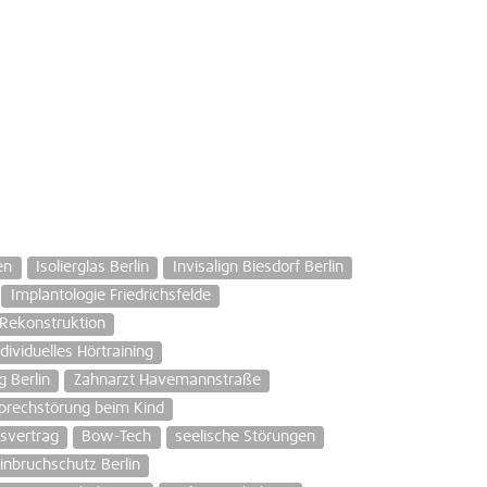
en
Isolierglas Berlin
Invisalign Biesdorf Berlin
Implantologie Friedrichsfelde
Rekonstruktion
dividuelles Hörtraining
 Berlin
Zahnarzt Havemannstraße
prechstörung beim Kind
svertrag
Bow-Tech
seelische Störungen
inbruchschutz Berlin