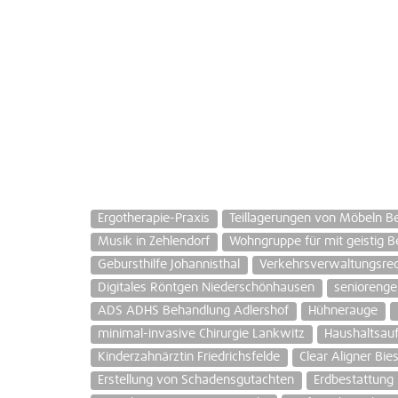
Ergotherapie-Praxis
Teillagerungen von Möbeln Be
Musik in Zehlendorf
Wohngruppe für mit geistig B
Gebursthilfe Johannisthal
Verkehrsverwaltungsre
Digitales Röntgen Niederschönhausen
senioreng
ADS ADHS Behandlung Adlershof
Hühnerauge
minimal-invasive Chirurgie Lankwitz
Haushaltsauf
Kinderzahnärztin Friedrichsfelde
Clear Aligner Bies
Erstellung von Schadensgutachten
Erdbestattung