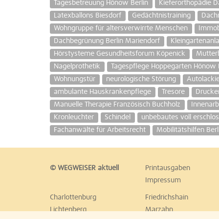
Tagesbetreuung Hönow Berlin
Kieferorthopädie D
Latexballons Biesdorf
Gedächtnistraining
Dach
Wohngruppe für altersverwirrte Menschen
Immobi
Dachbegrünung Berlin Mariendorf
Kleingartenanla
Hörstysteme Gesundheitsforum Köpenick
Mutter
Nagelprothetik
Tagespflege Hoppegarten Hönow B
Wohnungstür
neurologische Störung
Autolacki
ambulante Hauskrankenpflege
Tresore
Drucke
Manuelle Therapie Französisch Buchholz
Innenarb
Kronleuchter
Schindel
unbebautes voll erschl
Fachanwälte für Arbeitsrecht
Mobilitätshilfen Berl
© WEGWEISER aktuell
Printausgaben
Impressum
Charlottenburg
Friedrichshain
Lichtenberg
Marzahn