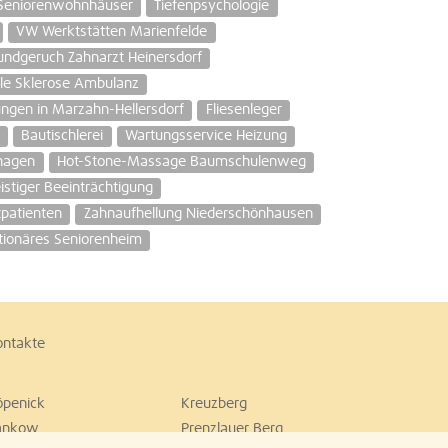
Seniorenwohnhäuser
Tiefenpsychologie
VW Werktstätten Marienfelde
Mundgeruch Zahnarzt Heinersdorf
ple Sklerose Ambulanz
gen in Marzahn-Hellersdorf
Fliesenleger
Bautischlerei
Wartungsservice Heizung
hagen
Hot-Stone-Massage Baumschulenweg
tiger Beeinträchtigung
patienten
Zahnaufhellung Niederschönhausen
tionäres Seniorenheim
ontakte
öpenick
Kreuzberg
ankow
Prenzlauer Berg