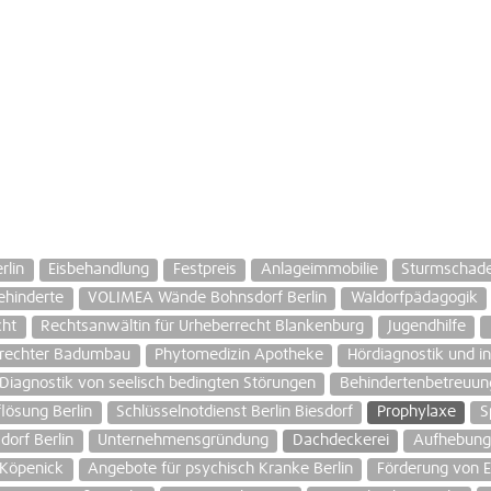
rlin
Eisbehandlung
Festpreis
Anlageimmobilie
Sturmschad
ehinderte
VOLIMEA Wände Bohnsdorf Berlin
Waldorfpädagogik
cht
Rechtsanwältin für Urheberrecht Blankenburg
Jugendhilfe
erechter Badumbau
Phytomedizin Apotheke
Hördiagnostik und in
Diagnostik von seelisch bedingten Störungen
Behindertenbetreuung
lösung Berlin
Schlüsselnotdienst Berlin Biesdorf
Prophylaxe
S
dorf Berlin
Unternehmensgründung
Dachdeckerei
Aufhebung
 Köpenick
Angebote für psychisch Kranke Berlin
Förderung von E