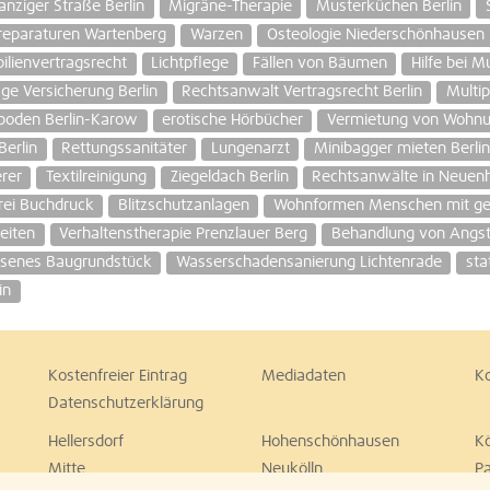
anziger Straße Berlin
Migräne-Therapie
Musterküchen Berlin
reparaturen Wartenberg
Warzen
Osteologie Niederschönhausen
lienvertragsrecht
Lichtpflege
Fällen von Bäumen
Hilfe bei 
ge Versicherung Berlin
Rechtsanwalt Vertragsrecht Berlin
Multi
boden Berlin-Karow
erotische Hörbücher
Vermietung von Wohnun
erlin
Rettungssanitäter
Lungenarzt
Minibagger mieten Berlin
erer
Textilreinigung
Ziegeldach Berlin
Rechtsanwälte in Neuen
rei Buchdruck
Blitzschutzanlagen
Wohnformen Menschen mit geis
eiten
Verhaltenstherapie Prenzlauer Berg
Behandlung von Angst
ossenes Baugrundstück
Wasserschadensanierung Lichtenrade
sta
in
Kostenfreier Eintrag
Mediadaten
K
Datenschutzerklärung
Hellersdorf
Hohenschönhausen
K
Mitte
Neukölln
P