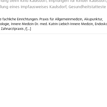
ung beim Kind Kaulsdorf, Impfungen für Kinder Kaulsdorf
llung eines Impfausweises Kaulsdorf, Gesundheitstatteste 
 fachliche Einrichtungen: Praxis für Allgemeinmedizin, Akupunktur,
logie, Innere Medizin Dr. med. Katrin Liebich Innere Medizin, Endosk
Zahnarztpraxis /[...]