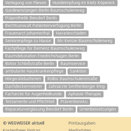
Verlegung von Fliesen
Hundeimpfung im Kietz Köpenick
Gardinenstangen Berlin Baumschulenweg
Präprothetik Biesdorf Berlin
Rechtsanwalt Patientenverfügung Berlin
Frauenarzt Johannisthal
Havarieschäden
Seniorenpfege zu Hause
Mc-Kenzie Baumschulenweg
Fachpflege für Demenz Baumschulenweg
Raumdekoration Friedrichshagen Berlin
Botox Schloßstraße Berlin
Baumservice
ambulante Hauskrankenpflege
Sanktion
Hörgerätebatterien
Rollos Baumschulenstraße
Dachdeckermeister
Zahnärzte Senftenberger Ring
Fachärzte für Augenheilkunde
Aphasie-Therapie
Testamente und Pflichtteil
Präventionsku
Reparaturverglasung Biesdorf Berlin
Urnenbeisetzungen
© WEGWEISER aktuell
Printausgaben
Kostenfreier Eintrag
Mediadaten