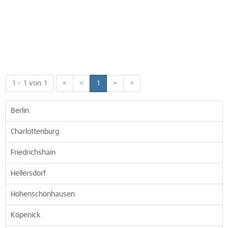
1 - 1 von 1
«
<
1
>
»
Berlin
Charlottenburg
Friedrichshain
Hellersdorf
Hohenschönhausen
Köpenick