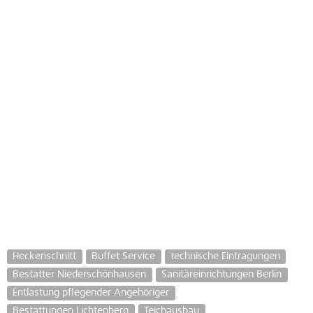
Heckenschnitt
Buffet Service
technische Eintragungen
Bestatter Niederschönhausen
Sanitäreinrichtungen Berlin
Entlastung pflegender Angehöriger
Bestattungen Lichtenberg
Teichausbau