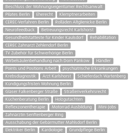
Beschluss der Wohnungseigentümer Rechtsanwalt
Pilates Berlin
Eherecht
Klemptnerarbeiten
CEREC-Verfahren Berlin
Rolläden Altglienicke Berlin
Neurofeedback
Betreuungsrecht Karlshorst
Gesundheitstatteste für Kinder Kaulsdorf
Rehabilitation
CEREC Zahnarzt Zehlendorf Berlin
TV Zubehör für Schwerhörige Berlin
Wirbelsäulenbehandlung nach Dorn Pankow
Händler
Points und Positions Arbeit
psychiatrische Erkrankungen
Krebsdiagnostik
Arzt Karlshorst
Schieferdach Wartenberg
Kündigungsfristen Wohnung Berlin
Glaser Falkenberger Straße
Straßenverkehrsrecht
Küchenberatung Berlin
Holzgutachten
Reflexzonentherapie
Motorrad Ausbildung
Mini-Jobs
Zahnärztin Senftenberger Ring
Ausschabung der Gebärmutter Mahlsdorf Berlin
Elektriker Berlin
Kardiologie
Grundpflege Berlin