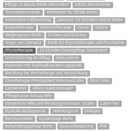
Pflege zu Hause Berlin Hermsdorf
ARAG Riesterrente
Trockenbauwände
Wohnheim für Blinde Berlin
kostenlose Fußberatung
Jalousien 24-Stunden-Notruf Berlin
Begleittherapie
Hochtontherapie
Zäune
Gitarre
Wegesperren Berlin
Kronen und Brücken
Angst vor Zahnarzt
Klinik für Psychotherapie und Psychiatrie
Physiotherapie
24 Stunden Dauerpflege Mariendorf
Unterstützung im Alltag
Hörsysteme
Patienten mit Trachealkanülen Logopäde
Beratung bei Vermietunge und Verpachtung
Chirotherapie Privatpatient Bölschestraße
DEVK Glas
Lackiererei
Allianz Kapitalanlagen
Pflegekasse Antrag Hilfe
steuerliche Hilfe und Beratung Grünauer Straße
Labor Tier
Dyskalkuliediagnostik
Wohnungsnot
Einlagen
Bambusmöbel
Gynäkologe Berlin
Behandlungspflege Berlin
Haarverlängerung
PNF