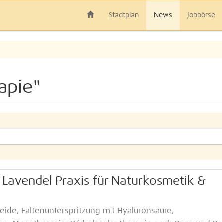
Stadtplan
News
Jobbörse
apie"
 Lavendel Praxis für Naturkosmetik &
ide, Faltenunterspritzung mit Hyaluronsäure,