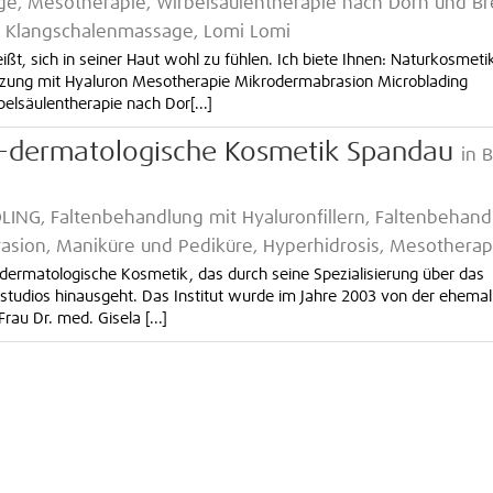
ge, Mesotherapie, Wirbelsäulentherapie nach Dorn und Br
, Klangschalenmassage, Lomi Lomi
ßt, sich in seiner Haut wohl zu fühlen. Ich biete Ihnen: Naturkosmeti
itzung mit Hyaluron Mesotherapie Mikrodermabrasion Microblading
lsäulentherapie nach Dor[...]
sch-dermatologische Kosmetik Spandau
in B
LING, Faltenbehandlung mit Hyaluronfillern, Faltenbehand
rasion, Maniküre und Pediküre, Hyperhidrosis, Mesotherap
ch-dermatologische Kosmetik, das durch seine Spezialisierung über das
udios hinausgeht. Das Institut wurde im Jahre 2003 von der ehemal
au Dr. med. Gisela [...]