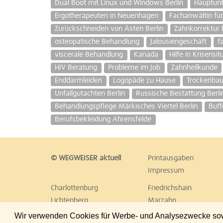
Dual Boot mit Linux und Windows Berlin
Hauptunt
Ergotherapeuten in Neuenhagen
Fachanwältin für
Zurückschneiden von Ästen Berlin
Zahnkorrektur 
osteopatische Behandlung
Jalousiengeschäft
f
viscerale Behandlung
Kanada
Hilfe in Krisensi
HIV Beratung
Probleme im Job
Zahnheilkunde
Enddarmleiden
Logopäde zu Hause
Trockenbau
Unfallgutachten Berlin
Russische Bestattung Berli
Behandlungspflege Märkisches Viertel Berlin
Buff
Berufsbekleidung Ahrensfelde
© WEGWEISER aktuell
Printausgaben
Impressum
Charlottenburg
Friedrichshain
Lichtenberg
Marzahn
Reinickendorf
Schöneberg
Wir verwenden Cookies für Werbe- und Analysezwecke sowie