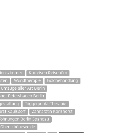
ionszimmer
Kurreisen Reisebüro
uten
Wundtherapie
Goldbehandlung
Umzüge aller Art Berlin
er Petershagen Berlin
estaltung
Triggerpunkt-Therapie
rzt Kaulsdorf
Zahnärztin Karlshorst
Wohnungen Berlin Spandau
d Oberschöneweide