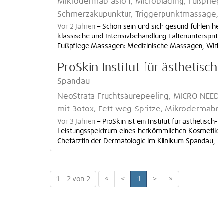
Mikrodermabrasion, Microblading, Fußpfle
Schmerzakupunktur, Triggerpunktmassage
Vor 2 Jahren
–
Schön sein und sich gesund fühlen hei
klassische und Intensivbehandlung Faltenunterspr
Fußpflege Massagen: Medizinische Massagen, Wirbe
ProSkin Institut für ästheti
Spandau
NeoStrata Fruchtsäurepeeling, MICRO NEED
mit Botox, Fett-weg-Spritze, Mikrodermab
Vor 3 Jahren
–
ProSkin ist ein Institut für ästhetis
Leistungsspektrum eines herkömmlichen Kosmetikst
Chefärztin der Dermatologie im Klinikum Spandau, Fr
1 - 2 von 2
«
<
1
>
»