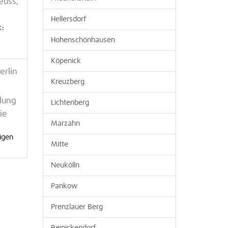
euss,
Hellersdorf
k:
Hohenschönhausen
Köpenick
erlin
Kreuzberg
lung
Lichtenberg
ie
Marzahn
igen
Mitte
Neukölln
Pankow
Prenzlauer Berg