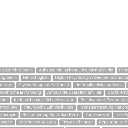
nsteinrohre Berlin
Anhängende Balkone Johannisthal Berlin
Pens
ung Berlin
Fehlsichtigkeit
Diplom Psychologin Allee der Kosmona
anträge
Psychotherapeut Karlshorst
Unterhaltsreinigung Berlin
psychische Erkrankung
Ambulante Operation am Tier
Dachklempn
äder
Kieferorthopädie Schnellerstraße
Rechtsanwalt Testamentg
streckung
chirurgische Zahnheilkunde
Teenagerberatung Frauena
otherapie
Restaurierung Mahlsdorf Berlin
Familenrecht
freie 
enbäder
Knochenerkrankung
Tierarzt Chirurgie
Reparatur Her