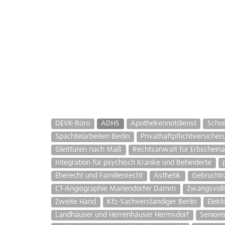
DEVK-Büro
ADHS
Apothekennotdienst
Schor
Spachtelarbeiten Berlin
Privathaftpflichtversicher
Gleittüren nach Maß
Rechtsanwalt für Erbschein
Integration für psychisch Kranke und Behinderte
Eherecht und Familienrecht
Ästhetik
Gebruchtr
CT-Angiographie Mariendorfer Damm
Zwangsvoll
Zweite Hand
Kfz-Sachverständiger Berlin
Elekt
Landhäuser und Herrenhäuser Hermsdorf
Senior