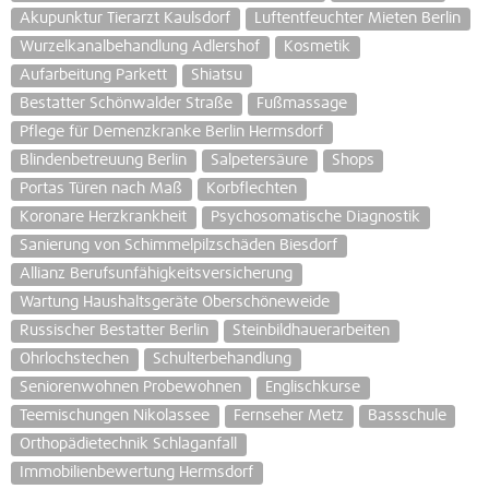
Akupunktur Tierarzt Kaulsdorf
Luftentfeuchter Mieten Berlin
Wurzelkanalbehandlung Adlershof
Kosmetik
Aufarbeitung Parkett
Shiatsu
Bestatter Schönwalder Straße
Fußmassage
Pflege für Demenzkranke Berlin Hermsdorf
Blindenbetreuung Berlin
Salpetersäure
Shops
Portas Türen nach Maß
Korbflechten
Koronare Herzkrankheit
Psychosomatische Diagnostik
Sanierung von Schimmelpilzschäden Biesdorf
Allianz Berufsunfähigkeitsversicherung
Wartung Haushaltsgeräte Oberschöneweide
Russischer Bestatter Berlin
Steinbildhauerarbeiten
Ohrlochstechen
Schulterbehandlung
Seniorenwohnen Probewohnen
Englischkurse
Teemischungen Nikolassee
Fernseher Metz
Bassschule
Orthopädietechnik Schlaganfall
Immobilienbewertung Hermsdorf