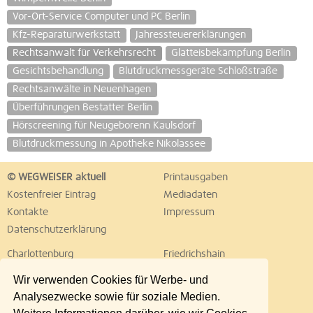
Vor-Ort-Service Computer und PC Berlin
Kfz-Reparaturwerkstatt
Jahressteuererklärungen
Rechtsanwalt für Verkehrsrecht
Glatteisbekämpfung Berlin
Gesichtsbehandlung
Blutdruckmessgeräte Schloßstraße
Rechtsanwälte in Neuenhagen
Überführungen Bestatter Berlin
Hörscreening für Neugeborenn Kaulsdorf
Blutdruckmessung in Apotheke Nikolassee
© WEGWEISER aktuell
Printausgaben
Kostenfreier Eintrag
Mediadaten
Kontakte
Impressum
Datenschutzerklärung
Charlottenburg
Friedrichshain
Hellersdorf
Hohenschönhausen
Wir verwenden Cookies für Werbe- und
Köpenick
Kreuzberg
Analysezwecke sowie für soziale Medien.
Lichtenberg
Marzahn