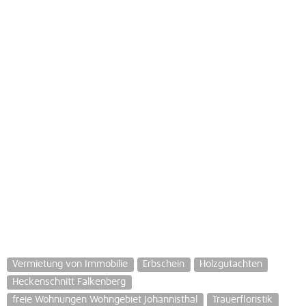
Vermietung von Immobilie
Erbschein
Holzgutachten
Heckenschnitt Falkenberg
freie Wohnungen Wohngebiet Johannisthal
Trauerfloristik