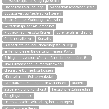
Physiotherapie für Säuglinge Berlin
Flachdachsanierung Tegel
Mannschaftscontainer Berlin
Bausparvertrag Niederschönhausen
Sechs-Zimmer-Wohnung in Marzahn
Wirtschaftsprüfer Alt-Tempelhof
Prothetik (Zahnersatz: Kronen
parenterale Ernährung
Container aller Art
Korsetts
Erschaftssteuer und Schenkungssteuer Tegel
Entfernung einer Bewertung in einem Portal
Schlaganfallzentrum Medical Park Humboldtmühle Ber
Thai-Fußmassage Baumschulenweg
chronische Darmerkrankungen
Nähatelier und Polsterwerkstatt
Alternative zum Pflegeheim Mariendorf
Diabetis
Steuererklärung Karlshorst
Tierärztliche Zahnmedizin
Säuglingstherapie
Osteopathische Behandlung bei Säuglingen
Wimpernwelle Berlin