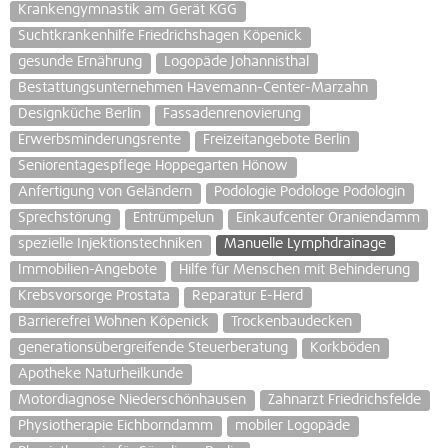
Krankengymnastik am Gerät KGG
Suchtkrankenhilfe Friedrichshagen Köpenick
gesunde Ernährung
Logopäde Johannisthal
Bestattungsunternehmen Havemann-Center-Marzahn
Designküche Berlin
Fassadenrenovierung
Erwerbsminderungsrente
Freizeitangebote Berlin
Seniorentagespflege Hoppegarten Hönow
Anfertigung von Geländern
Podologie Podologe Podologin
Sprechstörung
Entrümpelun
Einkaufcenter Oraniendamm
spezielle Injektionstechniken
Manuelle Lymphdrainage
Immobilien-Angebote
Hilfe für Menschen mit Behinderung
Krebsvorsorge Prostata
Reparatur E-Herd
Barrierefrei Wohnen Köpenick
Trockenbaudecken
generationsübergreifende Steuerberatung
Korkböden
Apotheke Naturheilkunde
Motordiagnose Niederschönhausen
Zahnarzt Friedrichsfelde
Physiotherapie Eichborndamm
mobiler Logopäde