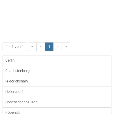
1 - 1 von 1
«
<
1
>
»
Berlin
Charlottenburg
Friedrichshain
Hellersdorf
Hohenschönhausen
Köpenick