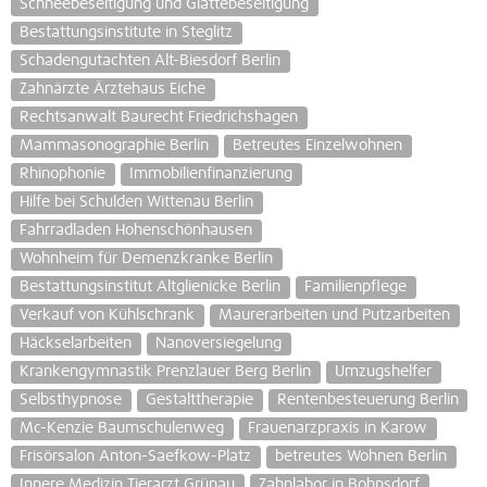
Schneebeseitigung und Glättebeseitigung
Bestattungsinstitute in Steglitz
Schadengutachten Alt-Biesdorf Berlin
Zahnärzte Ärztehaus Eiche
Rechtsanwalt Baurecht Friedrichshagen
Mammasonographie Berlin
Betreutes Einzelwohnen
Rhinophonie
Immobilienfinanzierung
Hilfe bei Schulden Wittenau Berlin
Fahrradladen Hohenschönhausen
Wohnheim für Demenzkranke Berlin
Bestattungsinstitut Altglienicke Berlin
Familienpflege
Verkauf von Kühlschrank
Maurerarbeiten und Putzarbeiten
Häckselarbeiten
Nanoversiegelung
Krankengymnastik Prenzlauer Berg Berlin
Umzugshelfer
Selbsthypnose
Gestalttherapie
Rentenbesteuerung Berlin
Mc-Kenzie Baumschulenweg
Frauenarzpraxis in Karow
Frisörsalon Anton-Saefkow-Platz
betreutes Wohnen Berlin
Innere Medizin Tierarzt Grünau
Zahnlabor in Bohnsdorf