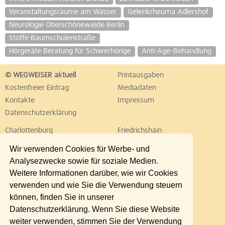
Veranstaltungsräume am Wasser
Gelenkrheuma Adlershof
Neurologie Oberschöneweide Berlin
Stoffe Baumschulenstraße
Hörgeräte Beratung für Schwerhörige
Anti-Age-Behandlung
© WEGWEISER aktuell
Printausgaben
Kostenfreier Eintrag
Mediadaten
Kontakte
Impressum
Datenschutzerklärung
Charlottenburg
Friedrichshain
Hellersdorf
Hohenschönhausen
Wir verwenden Cookies für Werbe- und
Köpenick
Kreuzberg
Analysezwecke sowie für soziale Medien.
Lichtenberg
Marzahn
Weitere Informationen darüber, wie wir Cookies
Mitte
Neukölln
verwenden und wie Sie die Verwendung steuern
Pankow
Prenzlauer Berg
können, finden Sie in unserer
Reinickendorf
Schöneberg
Datenschutzerklärung. Wenn Sie diese Website
Spandau
Steglitz
weiter verwenden, stimmen Sie der Verwendung