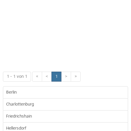
1 - 1 von 1
«
<
1
>
»
Berlin
Charlottenburg
Friedrichshain
Hellersdorf