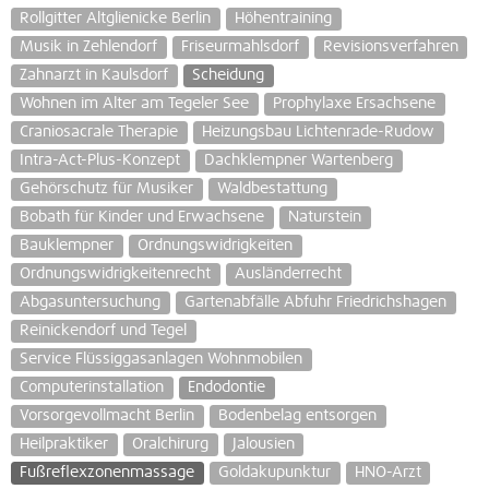
Rollgitter Altglienicke Berlin
Höhentraining
Musik in Zehlendorf
Friseurmahlsdorf
Revisionsverfahren
Zahnarzt in Kaulsdorf
Scheidung
Wohnen im Alter am Tegeler See
Prophylaxe Ersachsene
Craniosacrale Therapie
Heizungsbau Lichtenrade-Rudow
Intra-Act-Plus-Konzept
Dachklempner Wartenberg
Gehörschutz für Musiker
Waldbestattung
Bobath für Kinder und Erwachsene
Naturstein
Bauklempner
Ordnungswidrigkeiten
Ordnungswidrigkeitenrecht
Ausländerrecht
Abgasuntersuchung
Gartenabfälle Abfuhr Friedrichshagen
Reinickendorf und Tegel
Service Flüssiggasanlagen Wohnmobilen
Computerinstallation
Endodontie
Vorsorgevollmacht Berlin
Bodenbelag entsorgen
Heilpraktiker
Oralchirurg
Jalousien
Fußreflexzonenmassage
Goldakupunktur
HNO-Arzt