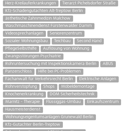
Herz-Kreilauferkrankungen
Tierarzt Pichelsdorfer Straße
Kfz-Schadengutachten Alt-Treptow Berlin
ästhetische Zahnmedizin Malchow
Waschmaschinendienst Fürstenwalder Damm
Videosprechanlagen
Seniorenzentrum
Sozialer Wohnungsbau
Teichbau
Second Hand
PflegeSelbsthilfe
Auflösung von Wohnung
Zwangsstörungen Psychiatrie
Rohruntersuchung mit Inspektionskamera Berlin
ABUS
Panzerschloss
Hilfe bei PC-Problemen
Fachanwalt für Verkehrsrecht Berlin
Elektrische Anlagen
Rohrverstopfung
Shops
Möbeldemontage
Knochenerkrankung
DOM Sicherheitstechnik
Marnitz - Therapie
Flüssiggas-Umbau
Einkaufszentrum
Hausmeisterdienst
Wohnungseigentumsanlagen Grunewald Berlin
Kfz-Gutachter Berlin-Treptow