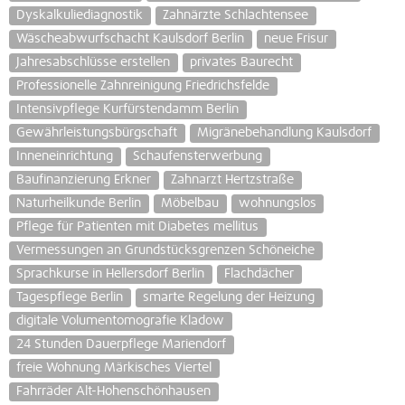
Dyskalkuliediagnostik
Zahnärzte Schlachtensee
Wäscheabwurfschacht Kaulsdorf Berlin
neue Frisur
Jahresabschlüsse erstellen
privates Baurecht
Professionelle Zahnreinigung Friedrichsfelde
Intensivpflege Kurfürstendamm Berlin
Gewährleistungsbürgschaft
Migränebehandlung Kaulsdorf
Inneneinrichtung
Schaufensterwerbung
Baufinanzierung Erkner
Zahnarzt Hertzstraße
Naturheilkunde Berlin
Möbelbau
wohnungslos
Pflege für Patienten mit Diabetes mellitus
Vermessungen an Grundstücksgrenzen Schöneiche
Sprachkurse in Hellersdorf Berlin
Flachdächer
Tagespflege Berlin
smarte Regelung der Heizung
digitale Volumentomografie Kladow
24 Stunden Dauerpflege Mariendorf
freie Wohnung Märkisches Viertel
Fahrräder Alt-Hohenschönhausen