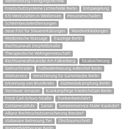
Weiterbildung Fertigungstechnik
Frostschutzsysteme Lichterfelde Berlin
Entspiegelung
Kfz-Werkstätten in Weißensee
Personenschaden
Schleimbeutelentfernungen
neue Frist für Steuererklärungen
Wandverkleidungen
Medizinische Massage
Trauringe Berlin
Rechtsanwalt Dörpfeldstraße
Therapeutische Wohngemeinschaft
Rechtsanwaltskanzlei Am Falkenberg
Türabsicherung
Gebruchträder
Fußbodenheizung Adlershof Berlin
Mietservice
Versicherung für Gartenlaube Berlin
Erkennung von Brustkrebs
Glatteisbekämpfung Berlin
Vorsteuer Amazon
Krankenpflege Friedrichshain Berlin
Frisör Carl-Schurz-Straße
Trunkenheitsfahrt
Containerabfuhr
Saniär
Seniorenservice Maler Kaulsdorf
Allianz Rechtsschutzversicherung Biesdorf
stationäre Betreuung Tier
Obstbaumschnitt
Magnetfeldtherapie Berlin