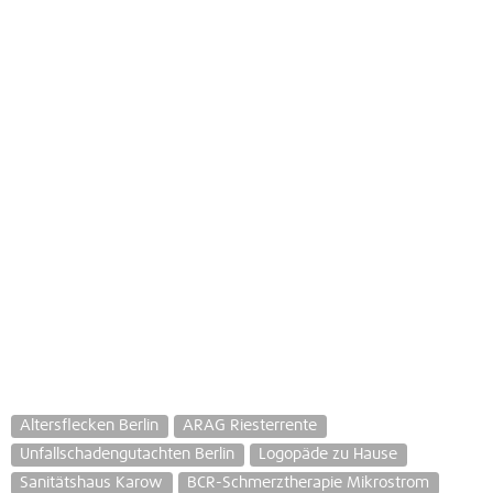
Altersflecken Berlin
ARAG Riesterrente
Unfallschadengutachten Berlin
Logopäde zu Hause
Sanitätshaus Karow
BCR-Schmerztherapie Mikrostrom