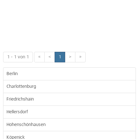
1 - 1 von 1
«
<
1
>
»
Berlin
Charlottenburg
Friedrichshain
Hellersdorf
Hohenschönhausen
Köpenick