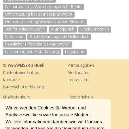
Fachanwalt für Versicherungsrecht Berlin
Unterstüzung bei Betriebsprüfungen
Deckentrocknung Wasserschaden Biesdorf
Telefonanlagen Berlin
Mundgeruch
Linoleumboden
Parkinson
Gästewohnungen in Hellersdorf
häuslicher Pflegedienst Mariendorf
Lackierung und Aufarbeitung
Lagepläne
© WEGWEISER aktuell
Printausgaben
Kostenfreier Eintrag
Mediadaten
Kontakte
Impressum
Datenschutzerklärung
Charlottenburg
Friedrichshain
Hellersdorf
Hohenschönhausen
Wir verwenden Cookies für Werbe- und
Köpenick
Kreuzberg
Analysezwecke sowie für soziale Medien.
Lichtenberg
Marzahn
Weitere Informationen darüber, wie wir Cookies
Mitte
Neukölln
verwenden und wie Sie die Verwendung steuern