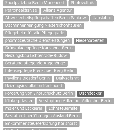
Sportplatzbau Berlin Mariendorf
Photovoltaik
Peritonealdialyse
Allianz Agentur
Abwesenheitspflegschaften Berlin Pankow
Hauslabor
Dachrinnenreinigung Niederschönhausen
Pflegeheim für alle Pflegegrade
pharmazeutische Dienstleistungen
Fliesenarbeiten
Grünanlagenpflege Karlshorst Berlin
Heizungsbau Lichtenrade-Rudow
Beratung pflegende Angehörige
Intensivpflege Prenzlauer Berg Berlin
Pavillons Biesdorf Berlin
Dialysefahrt
Heizungsinstallation Karlshorst
Förderung von Einbruchschutz Berlin
Dachdecker
Klinkerpflaster
Verstopfung Adlershof Adlershof Berlin
maler und Lackierer
Lohnsteuerhilfe
Bestatter Überführungen Ausland Berlin
Einkommensteuererklärung Karlshorst