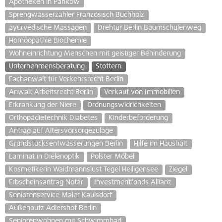
Apotheken in Pankow
Sprengwasserzähler Französisch Buchholz
ayurvedische Massagen
Drehtür Berlin Baumschulenweg
Homöopathie Biochemie
Wohneinrichtung Menschen mit geistiger Behinderung
Unternehmensberatung
Stottern
Fachanwalt für Verkehrsrecht Berlin
Anwalt Arbeitsrecht Berlin
Verkauf von Immobilien
Erkrankung der Niere
Ordnungswidrichkeiten
Orthopädietechnik Diabetes
Kinderbeförderung
Antrag auf Altersvorsorgezulage
Grundstücksentwässerungen Berlin
Hilfe im Haushalt
Laminat in Dielenoptik
Polster Möbel
Kosmetikerin Waidmannslust Tegel Heiligensee
Ziegel
Erbscheinsantrag Notar
Investmentfonds Allianz
Seniorenservice Maler Kaulsdorf
Außenputz Adlershof Berlin
Seniorenwohnen mit Schwimmbad