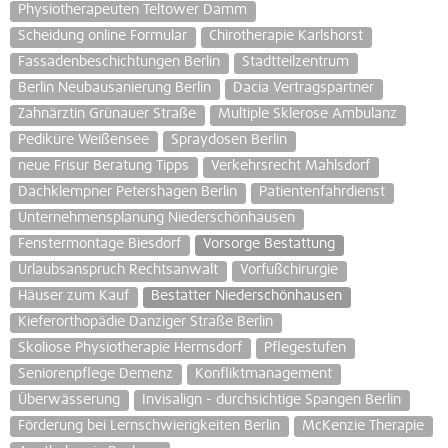
Physiotherapeuten Teltower Damm
Scheidung online Formular
Chirotherapie Karlshorst
Fassadenbeschichtungen Berlin
Stadtteilzentrum
Berlin Neubausanierung Berlin
Dacia Vertragspartner
Zahnärztin Grünauer Straße
Multiple Sklerose Ambulanz
Pediküre Weißensee
Spraydosen Berlin
neue Frisur Beratung Tipps
Verkehrsrecht Mahlsdorf
Dachklempner Petershagen Berlin
Patientenfahrdienst
Unternehmensplanung Niederschönhausen
Fenstermontage Biesdorf
Vorsorge Bestattung
Urlaubsanspruch Rechtsanwalt
Vorfußchirurgie
Häuser zum Kauf
Bestatter Niederschönhausen
Kieferorthopädie Danziger Straße Berlin
Skoliose Physiotherapie Hermsdorf
Pflegestufen
Seniorenpflege Demenz
Konfliktmanagement
Überwässerung
Invisalign - durchsichtige Spangen Berlin
Förderung bei Lernschwierigkeiten Berlin
McKenzie Therapie