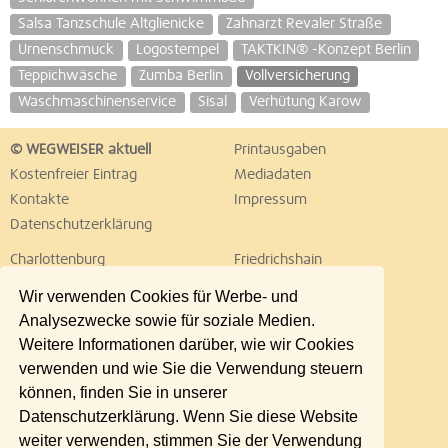
Salsa Tanzschule Altglienicke
Zahnarzt Revaler Straße
Urnenschmuck
Logostempel
TAKTKIN® -Konzept Berlin
Teppichwäsche
Zumba Berlin
Vollversicherung
Waschmaschinenservice
Sisal
Verhütung Karow
© WEGWEISER aktuell
Printausgaben
Kostenfreier Eintrag
Mediadaten
Kontakte
Impressum
Datenschutzerklärung
Charlottenburg
Friedrichshain
Hellersdorf
Hohenschönhausen
Wir verwenden Cookies für Werbe- und
Köpenick
Kreuzberg
Analysezwecke sowie für soziale Medien.
Lichtenberg
Marzahn
Weitere Informationen darüber, wie wir Cookies
Mitte
Neukölln
verwenden und wie Sie die Verwendung steuern
Pankow
Prenzlauer Berg
können, finden Sie in unserer
Reinickendorf
Schöneberg
Datenschutzerklärung. Wenn Sie diese Website
Spandau
Steglitz
weiter verwenden, stimmen Sie der Verwendung