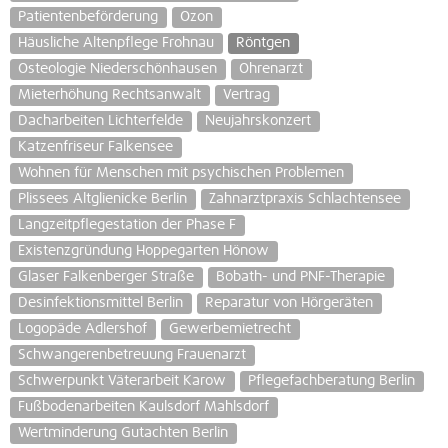
Patientenbeförderung
Ozon
Häusliche Altenpflege Frohnau
Röntgen
Osteologie Niederschönhausen
Ohrenarzt
Mieterhöhung Rechtsanwalt
Vertrag
Dacharbeiten Lichterfelde
Neujahrskonzert
Katzenfriseur Falkensee
Wohnen für Menschen mit psychischen Problemen
Plissees Altglienicke Berlin
Zahnarztpraxis Schlachtensee
Langzeitpflegestation der Phase F
Existenzgründung Hoppegarten Hönow
Glaser Falkenberger Straße
Bobath- und PNF-Therapie
Desinfektionsmittel Berlin
Reparatur von Hörgeräten
Logopäde Adlershof
Gewerbemietrecht
Schwangerenbetreuung Frauenarzt
Schwerpunkt Väterarbeit Karow
Pflegefachberatung Berlin
Fußbodenarbeiten Kaulsdorf Mahlsdorf
Wertminderung Gutachten Berlin