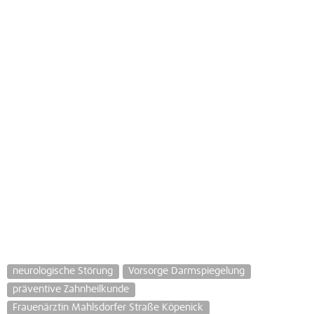
neurologische Störung
Vorsorge Darmspiegelung
präventive Zahnheilkunde
Frauenärztin Mahlsdorfer Straße Köpenick