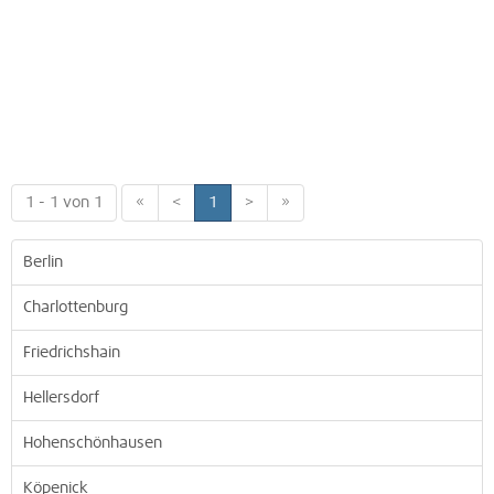
1 - 1 von 1
«
<
1
>
»
Berlin
Charlottenburg
Friedrichshain
Hellersdorf
Hohenschönhausen
Köpenick