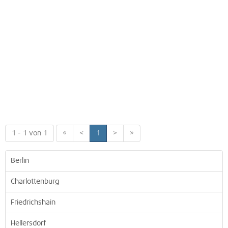
1 - 1 von 1
«
<
1
>
»
Berlin
Charlottenburg
Friedrichshain
Hellersdorf