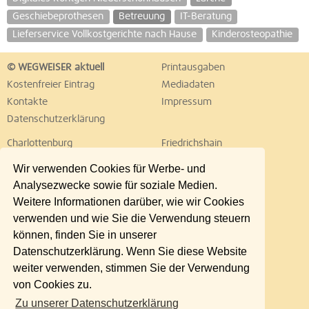
Geschiebeprothesen
Betreuung
IT-Beratung
Lieferservice Vollkostgerichte nach Hause
Kinderosteopathie
© WEGWEISER aktuell
Printausgaben
Kostenfreier Eintrag
Mediadaten
Kontakte
Impressum
Datenschutzerklärung
Charlottenburg
Friedrichshain
Hellersdorf
Hohenschönhausen
Wir verwenden Cookies für Werbe- und
Köpenick
Kreuzberg
Analysezwecke sowie für soziale Medien.
Lichtenberg
Marzahn
Weitere Informationen darüber, wie wir Cookies
Mitte
Neukölln
verwenden und wie Sie die Verwendung steuern
Pankow
Prenzlauer Berg
können, finden Sie in unserer
Reinickendorf
Schöneberg
Datenschutzerklärung. Wenn Sie diese Website
Spandau
Steglitz
weiter verwenden, stimmen Sie der Verwendung
Tempelhof
Tiergarten
von Cookies zu.
Treptow
Umland Ost
Zu unserer Datenschutzerklärung