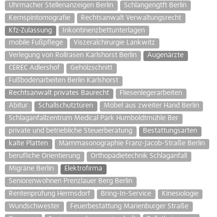
Uhrmacher Stellenanzeigen Berlin
Schlangengtft Berlin
Kernspintomografie
Rechtsanwalt Verwaltungsrecht
Kfz-Zulassung
Inkontinenzbettunterlagen
mobile Fußpflege
Viszeralchirurgie Lankwitz
Verlegung von Rollrasen Karlshorst Berlin
Augenärzte
CEREC Adlershof
Gehölzschnitt
Fußbodenarbeiten Berlin Karlshorst
Rechtsanwalt privates Baurecht
Fliesenlegerarbeiten
Abitur
Schallschutztüren
Möbel aus zweiter Hand Berlin
Schlaganfallzentrum Medical Park Humboldtmühle Ber
private und betriebliche Steuerberatung
Bestattungsarten
kalte Platten
Mammasonographie Franz-Jacob-Straße Berlin
berufliche Orientierung
Orthopädietechnik Schlaganfall
Migräne Berlin
Elektrofirma
Seniorenwohnen Prenzlauer Berg Berlin
Rentenprüfung Hermsdorf
Bring-In-Service
Kinesiologie
Wundschwester
Feuerbestattung Marienburger Straße