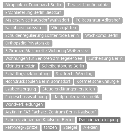
Akupunktur Frauenarzt Berlin
Tierarzt Homöopathie
Erdanlieferung Berlin Biesdorf
Malerservice Kaulsdorf Mahlsdorf
PC Reparatur Adlershof
Nachbarschaftsstreit
Wintergärten
Schuldenregulierung Lichtenrade Berlin
Wachkoma Berlin
Orthopädie Privatpraxis
3-Zimmer-Maisonette-Wohnung Weißensee
Wohnungen für Senioren am Tegeler See
Luftheizung Berlin
Kleintiermedizin
Scheibentönung Berlin
Schädlingsbekämpfung
Strafrecht Wedding
Hochdruckspülen Berlin Bohnsdorf
Kosmetische Chirurgie
Laubentsorgung
Steuererklärungen erstellen
Erdgeschosswohnung
Hautprobleme Kosmetik
Wandverkleidungen
Ärztin im FAZ Facharzt-Zentrum Berlin Kaulsdorf
Schornsteinneubau Kaulsdorf Berlin
Dachrinnenreinigung
Fett-weg-Spritze
tanzen
Spiegel
Alexien