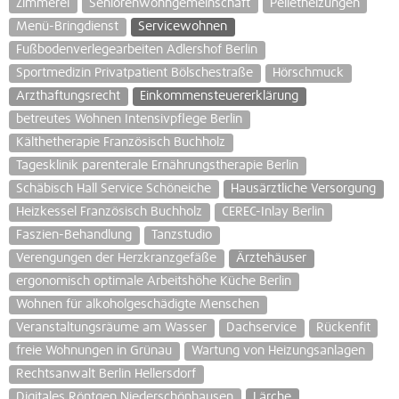
Zimmerei
Seniorenwohngemeinschaft
Pelletheizungen
Menü-Bringdienst
Servicewohnen
Fußbodenverlegearbeiten Adlershof Berlin
Sportmedizin Privatpatient Bölschestraße
Hörschmuck
Arzthaftungsrecht
Einkommensteuererklärung
betreutes Wohnen Intensivpflege Berlin
Kälthetherapie Französisch Buchholz
Tagesklinik parenterale Ernährungstherapie Berlin
Schäbisch Hall Service Schöneiche
Hausärztliche Versorgung
Heizkessel Französisch Buchholz
CEREC-Inlay Berlin
Faszien-Behandlung
Tanzstudio
Verengungen der Herzkranzgefäße
Ärztehäuser
ergonomisch optimale Arbeitshöhe Küche Berlin
Wohnen für alkoholgeschädigte Menschen
Veranstaltungsräume am Wasser
Dachservice
Rückenfit
freie Wohnungen in Grünau
Wartung von Heizungsanlagen
Rechtsanwalt Berlin Hellersdorf
Digitales Röntgen Niederschönhausen
Lärche