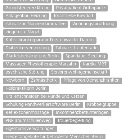
Grundsteuererklärung
Privatpatient Orthopädie
Anlagenbau Heizung
Torantriebe Biesdorf
Zahnärztin Nonnendammallee
Wohnungstüröffnung
eingerollte Nägel
Kühlschrankreparatur Fürstenwalder Damm
Diabetikerversorgung
Zahnarzt Lichtenrade
Glatteisbekämpfung Berlin
Spandauer Siedlung
Massagen Physiotherapie Marzahn
Kardio-MRT
psychische Störung
Seniorenwohngemeinschaft
Newborn
Zahnästhetik
Pflege von Demenzkranken
Heilpraktikerin Berlin
Krallenschneiden bei Hunde und Katzen
Schulung Handwerkersoftware Berlin
Krabbelgruppe
Reflexzonenmassage
Inkontinenzbettunterlagen
PNF Baumschulenweg
Trauerbegleitung
Eigentumsverwaltungen
Freizeitangebote für behinderte Menschen Berlin