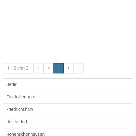
1 - 2 von 2
«
<
1
>
»
Berlin
Charlottenburg
Friedrichshain
Hellersdorf
Hohenschönhausen