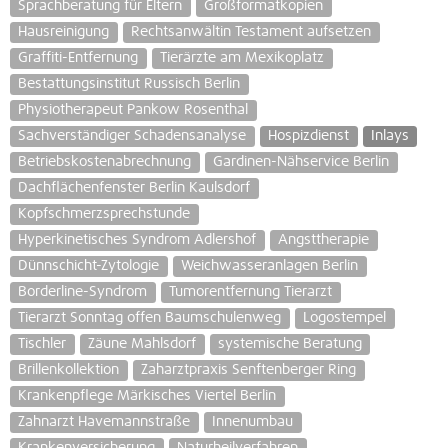
Sprachberatung für Eltern
Großformatkopien
Hausreinigung
Rechtsanwältin Testament aufsetzen
Graffiti-Entfernung
Tierärzte am Mexikoplatz
Bestattungsinstitut Russisch Berlin
Physiotherapeut Pankow Rosenthal
Sachverständiger Schadensanalyse
Hospizdienst
Inlays
Betriebskostenabrechnung
Gardinen-Nähservice Berlin
Dachflächenfenster Berlin Kaulsdorf
Kopfschmerzsprechstunde
Hyperkinetisches Syndrom Adlershof
Angsttherapie
Dünnschicht-Zytologie
Weichwasseranlagen Berlin
Borderline-Syndrom
Tumorentfernung Tierarzt
Tierarzt Sonntag offen Baumschulenweg
Logostempel
Tischler
Zäune Mahlsdorf
systemische Beratung
Brillenkollektion
Zaharztpraxis Senftenberger Ring
Krankenpflege Märkisches Viertel Berlin
Zahnarzt Havemannstraße
Innenumbau
Krankenversicherung
Naturheilverfahren