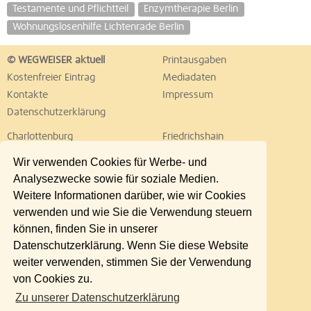
Testamente und Pflichtteil
Enzymtherapie Berlin
Wohnungslosenhilfe Lichtenrade Berlin
© WEGWEISER aktuell
Printausgaben
Kostenfreier Eintrag
Mediadaten
Kontakte
Impressum
Datenschutzerklärung
Charlottenburg
Friedrichshain
Hellersdorf
Hohenschönhausen
Wir verwenden Cookies für Werbe- und
Köpenick
Kreuzberg
Analysezwecke sowie für soziale Medien.
Lichtenberg
Marzahn
Weitere Informationen darüber, wie wir Cookies
Mitte
Neukölln
verwenden und wie Sie die Verwendung steuern
Pankow
Prenzlauer Berg
können, finden Sie in unserer
Reinickendorf
Schöneberg
Datenschutzerklärung. Wenn Sie diese Website
Spandau
Steglitz
weiter verwenden, stimmen Sie der Verwendung
Tempelhof
Tiergarten
von Cookies zu.
Treptow
Umland Ost
Zu unserer Datenschutzerklärung
Wedding
Weißensee