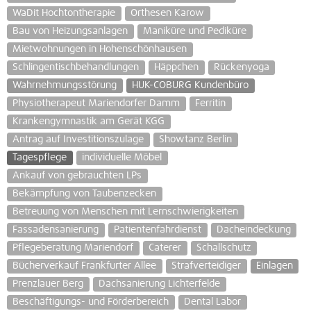
WaDit Hochtontherapie
Orthesen Karow
Bau von Heizungsanlagen
Maniküre und Pediküre
Mietwohnungen in Hohenschönhausen
Schlingentischbehandlungen
Häppchen
Rückenyoga
Wahrnehmungsstörung
HUK-COBURG Kundenbüro
Physiotherapeut Mariendorfer Damm
Ferritin
Krankengymnastik am Gerät KGG
Antrag auf Investitionszulage
Showtanz Berlin
Tagespflege
individuelle Möbel
Ankauf von gebrauchten LPs
Bekämpfung von Taubenzecken
Betreuung von Menschen mit Lernschwierigkeiten
Fassadensanierung
Patientenfahrdienst
Dacheindeckung
Pflegeberatung Mariendorf
Caterer
Schallschutz
Bücherverkauf Frankfurter Allee
Strafverteidiger
Einlagen
Prenzlauer Berg
Dachsanierung Lichterfelde
Beschäftigungs- und Förderbereich
Dental Labor