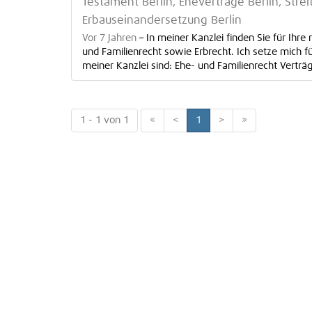
Testament Berlin, Eheverträge Berlin, Stre
Erbauseinandersetzung Berlin
Vor 7 Jahren
–
In meiner Kanzlei finden Sie für Ih
und Familienrecht sowie Erbrecht. Ich setze mich f
meiner Kanzlei sind: Ehe- und Familienrecht Verträge
1 - 1 von 1
«
<
1
>
»