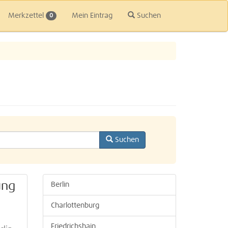
Merkzettel
Mein Eintrag
Suchen
0
Suchen
ung
Berlin
Charlottenburg
Friedrichshain