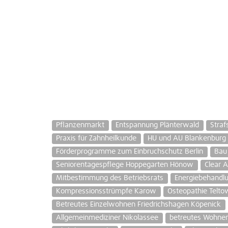
Pflanzenmarkt
Entspannung Plänterwald
Straf
Praxis für Zahnheilkunde
HU und AU Blankenburg 
Förderprogramme zum Einbruchschutz Berlin
Bau
Seniorentagespflege Hoppegarten Hönow
Clear A
Mitbestimmung des Betriebsrats
Energiebehandl
Kompressionsstrümpfe Karow
Osteopathie Tel
Betreutes Einzelwohnen Friedrichshagen Köpenick
Allgemeinmediziner Nikolassee
betreutes Wohnen 