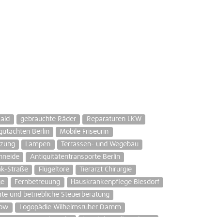
ald
gebrauchte Räder
Reparaturen LKW
gutachten Berlin
Mobile Friseurin
tzung
Lampen
Terrassen- und Wegebau
hneide
Antiquitätentransporte Berlin
ak-Straße
Flügeltore
Tierarzt Chirurgie
ge
Fernbetreuung
Hauskrankenpflege Biesdorf
ate und betriebliche Steuerberatung
now
Logopädie Wilhelmsruher Damm