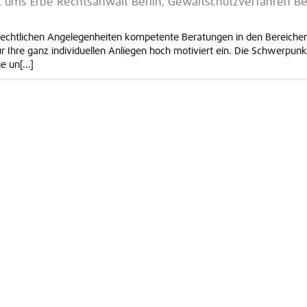
it ums Erbe Rechtsanwalt Berlin, Gewaltschutzverfahren Ber
re rechtlichen Angelegenheiten kompetente Beratungen in den Bereiche
ür Ihre ganz individuellen Anliegen hoch motiviert ein. Die Schwerpun
 un[...]