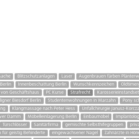
sache
Blitzschutzanlagen
Laser
Augenbrauen färben Plänterw
Berlin
Innenbeschattung Berlin
Wunschkennzeichen
Oldtimer
 von Geschäftshaus
PC Kurse
Strafrecht
Karosserieinstandse
ligner Biesdorf Berlin
Studentenwohnungen in Marzahn
Pony sc
ung
Klangmassage nach Peter Hess
Unfallchirurgie Janusz-Korcz
tower Damm
Möbelleinlagerung Berlin
Einbaumöbel
Implantolo
Türschlösser
Sanitärfirma
gemischte Selbsthifegruppen
priv
für geistig Behinderte
eingewachsener Nagel
Zahnärzte in Hö