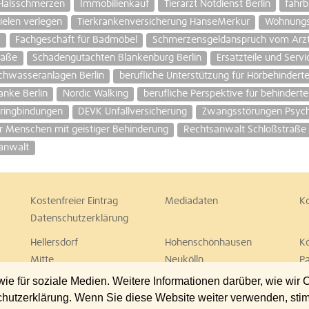
 Halsschmerzen
Immobilienkauf
Tierarzt Notdienst Berlin
fahrb
ielen verlegen
Tierkrankenversicherung HanseMerkur
Wohnungs
g
Fachgeschäft für Badmöbel
Schmerzensgeldanspruch vom Arz
raße
Schadengutachten Blankenburg Berlin
Ersatzteile und Ser
chwasseranlagen Berlin
berufliche Unterstützung für Hörbehindert
anke Berlin
Nordic Walking
berufliche Perspektive für behinder
ringbindungen
DEVK Unfallversicherung
Zwangsstörungen Psychi
für Menschen mit geistiger Behinderung
Rechtsanwalt Schloßstraße S
anwalt
Kostenfreier Eintrag
Mediadaten
K
Datenschutzerklärung
Hellersdorf
Hohenschönhausen
K
Mitte
Neukölln
P
Spandau
Steglitz
T
 für soziale Medien. Weitere Informationen darüber, wie wir
Wedding
Weißensee
W
chutzerklärung. Wenn Sie diese Website weiter verwenden, st