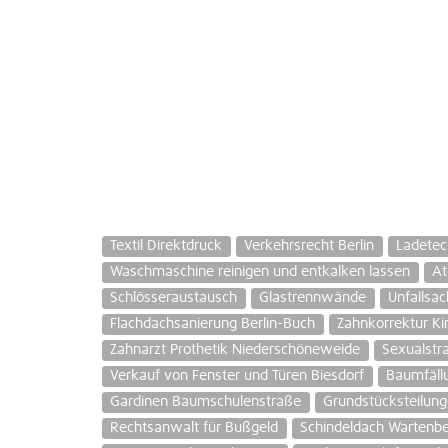
Textil Direktdruck
Verkehrsrecht Berlin
Ladetec
Waschmaschine reinigen und entkalken lassen
At
Schlösseraustausch
Glastrennwände
Unfallsa
Flachdachsanierung Berlin-Buch
Zahnkorrektur Ki
Zahnarzt Prothetik Niederschöneweide
Sexualstr
Verkauf von Fenster und Türen Biesdorf
Baumfällu
Gardinen Baumschulenstraße
Grundstücksteilung
Rechtsanwalt für Bußgeld
Schindeldach Wartenb