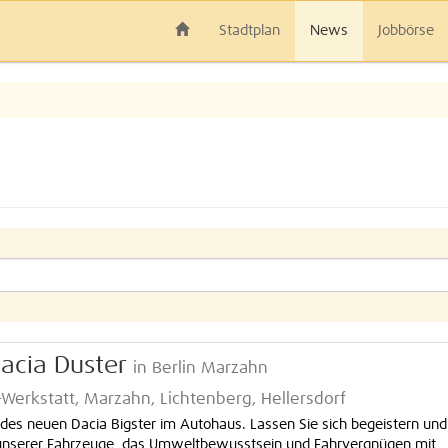
Stadtplan
News
Jobbörse
Dacia Duster
in Berlin Marzahn
fz-Werkstatt, Marzahn, Lichtenberg, Hellersdorf
 des neuen Dacia Bigster im Autohaus. Lassen Sie sich begeistern und
 unserer Fahrzeuge, das Umweltbewusstsein und Fahrvergnügen mit