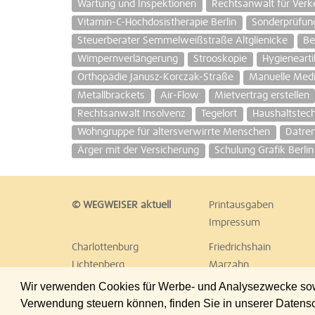
Wartung und Inspektionen
Rechtsanwalt für Verke
Vitamin-C-Hochdosistherapie Berlin
Sonderprüfun
Steuerberater Semmelweißstraße Altglienicke
Be
Wimpernverlängerung
Strooskopie
Hygienearti
Orthopädie Janusz-Korczak-Straße
Manuelle Medi
Metallbrackets
Air-Flow
Mietvertrag erstellen
Rechtsanwalt Insolvenz
Tegelort
Haushaltstech
Wohngruppe für altersverwirrte Menschen
Datre
Ärger mit der Versicherung
Schulung Grafik Berlin
© WEGWEISER aktuell
Printausgaben
Impressum
Charlottenburg
Friedrichshain
Lichtenberg
Marzahn
Reinickendorf
Schöneberg
Wir verwenden Cookies für Werbe- und Analysezwecke sowie
Treptow
Umland Ost
Verwendung steuern können, finden Sie in unserer Datens