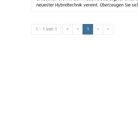
neuester Hybridtechnik vereint. Überzeugen Sie sich 
1 - 1 von 1
«
<
1
>
»