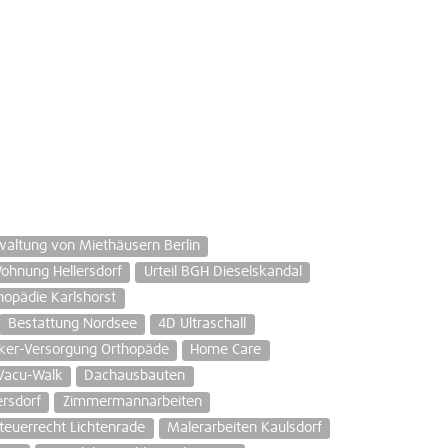
waltung von Miethäusern Berlin
hnung Hellersdorf
Urteil BGH Dieselskandal
hopädie Karlshorst
Bestattung Nordsee
4D Ultraschall
iker-Versorgung Orthopäde
Home Care
Vacu-Walk
Dachausbauten
ersdorf
Zimmermannarbeiten
teuerrecht Lichtenrade
Malerarbeiten Kaulsdorf