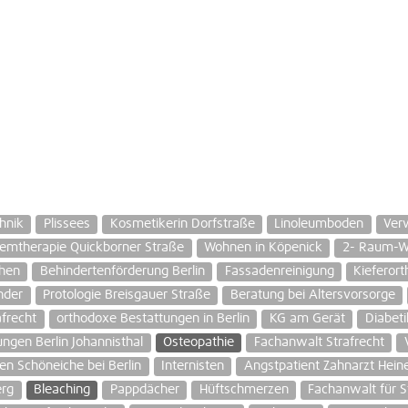
hnik
Plissees
Kosmetikerin Dorfstraße
Linoleumboden
Ver
emtherapie Quickborner Straße
Wohnen in Köpenick
2- Raum-Wo
chen
Behindertenförderung Berlin
Fassadenreinigung
Kieferort
nder
Protologie Breisgauer Straße
Beratung bei Altersvorsorge
afrecht
orthodoxe Bestattungen in Berlin
KG am Gerät
Diabet
ngen Berlin Johannisthal
Osteopathie
Fachanwalt Strafrecht
en Schöneiche bei Berlin
Internisten
Angstpatient Zahnarzt Hein
erg
Bleaching
Pappdächer
Hüftschmerzen
Fachanwalt für S