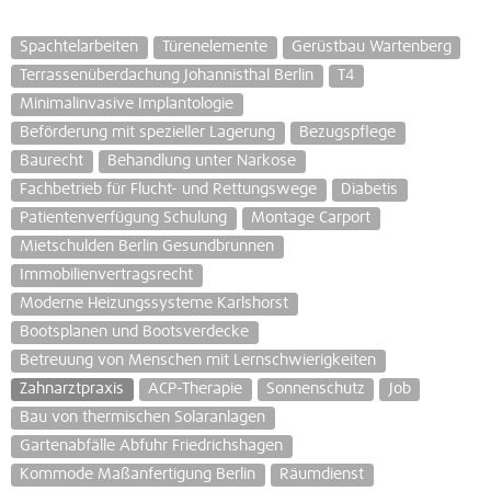
Spachtelarbeiten
Türenelemente
Gerüstbau Wartenberg
Terrassenüberdachung Johannisthal Berlin
T4
Minimalinvasive Implantologie
Beförderung mit spezieller Lagerung
Bezugspflege
Baurecht
Behandlung unter Narkose
Fachbetrieb für Flucht- und Rettungswege
Diabetis
Patientenverfügung Schulung
Montage Carport
Mietschulden Berlin Gesundbrunnen
Immobilienvertragsrecht
Moderne Heizungssysteme Karlshorst
Bootsplanen und Bootsverdecke
Betreuung von Menschen mit Lernschwierigkeiten
Zahnarztpraxis
ACP-Therapie
Sonnenschutz
Job
Bau von thermischen Solaranlagen
Gartenabfälle Abfuhr Friedrichshagen
Kommode Maßanfertigung Berlin
Räumdienst