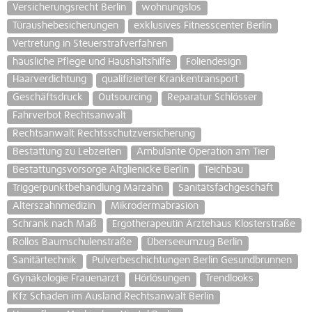
Versicherungsrecht Berlin
wohnungslos
Türaushebesicherungen
exklusives Fitnesscenter Berlin
Vertretung in Steuerstrafverfahren
häusliche Pflege und Haushaltshilfe
Foliendesign
Haarverdichtung
qualifizierter Krankentransport
Geschäftsdruck
Outsourcing
Reparatur Schlösser
Fahrverbot Rechtsanwalt
Rechtsanwalt Rechtsschutzversicherung
Bestattung zu Lebzeiten
Ambulante Operation am Tier
Bestattungsvorsorge Altglienicke Berlin
Teichbau
Triggerpunktbehandlung Marzahn
Sanitätsfachgeschäft
Alterszahnmedizin
Mikrodermabrasion
Schrank nach Maß
Ergotherapeutin Ärztehaus Klosterstraße
Rollos Baumschulenstraße
Überseeumzug Berlin
Sanitärtechnik
Pulverbeschichtungen Berlin Gesundbrunnen
Gynäkologie Frauenarzt
Hörlösungen
Trendlooks
Kfz Schaden im Ausland Rechtsanwalt Berlin