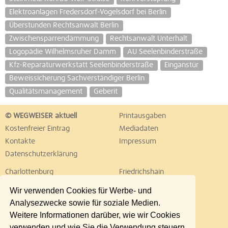
Elektroanlagen Fredersdorf-Vogelsdorf bei Berlin
Überstunden Rechtsanwalt Berlin
Zwischensparrendämmung
Rechtsanwalt Unterhalt
Logopädie Wilhelmsruher Damm
AU Seelenbinderstraße
Kfz-Reparaturwerkstatt Seelenbinderstraße
Einganstür
Beweissicherung Sachverständiger Berlin
Qualitätsmanagement
Geberit
© WEGWEISER aktuell
Printausgaben
Kostenfreier Eintrag
Mediadaten
Kontakte
Impressum
Datenschutzerklärung
Charlottenburg
Friedrichshain
Hellersdorf
Hohenschönhausen
Wir verwenden Cookies für Werbe- und
Köpenick
Kreuzberg
Analysezwecke sowie für soziale Medien.
Lichtenberg
Marzahn
Weitere Informationen darüber, wie wir Cookies
Mitte
Neukölln
verwenden und wie Sie die Verwendung steuern