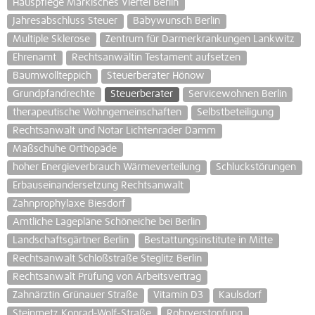
Hauspflege Märkisches Viertel Berlin
Jahresabschluss Steuer
Babywunsch Berlin
Multiple Sklerose
Zentrum für Darmerkrankungen Lankwitz
Ehrenamt
Rechtsanwältin Testament aufsetzen
Baumwollteppich
Steuerberater Hönow
Grundpfandrechte
Steuerberater
Servicewohnen Berlin
therapeutische Wohngemeinschaften
Selbstbeteiligung
Rechtsanwalt und Notar Lichtenrader Damm
Maßschuhe Orthopäde
hoher Energieverbrauch Wärmeverteilung
Schluckstörungen
Erbauseinandersetzung Rechtsanwalt
Zahnprophylaxe Biesdorf
Amtliche Lagepläne Schöneiche bei Berlin
Landschaftsgärtner Berlin
Bestattungsinstitute in Mitte
Rechtsanwalt Schloßstraße Steglitz Berlin
Rechtsanwalt Prüfung von Arbeitsvertrag
Zahnärztin Grünauer Straße
Vitamin D3
Kaulsdorf
Steinmetz Konrad-Wolf-Straße
Rohrverstopfung