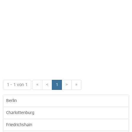
1 - 1 von 1
«
<
1
>
»
Berlin
Charlottenburg
Friedrichshain