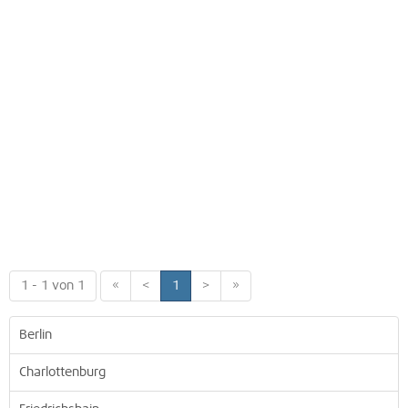
1 - 1 von 1
«
<
1
>
»
Berlin
Charlottenburg