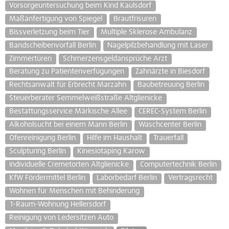
Vorsorgeuntersuchung beim Kind Kaulsdorf
Maßanfertigung von Spiegel
Brautfrisuren
Bissverletzung beim Tier
Multiple Sklerose Ambulanz
Bandscheibenvorfall Berlin
Nagelpilzbehandlung mit Laser
Zimmertüren
Schmerzensgeldansprüche Arzt
Beratung zu Patientenverfügungen
Zahnärzte in Biesdorf
Rechtsanwalt für Erbrecht Marzahn
Baubetreuung Berlin
Steuerberater Semmelweißstraße Altglienicke
Bestattungsservice Märkische Allee
CEREC-System Berlin
Alkoholsucht bei einem Mann Berlin
Waschcenter Berlin
Ofenreinigung Berlin
Hilfe im Haushalt
Trauerfall
Sculpturing Berlin
Kinesiotaping Karow
individuelle Cremetorten Altglienicke
Computertechnik Berlin
KfW Fördermittel Berlin
Laborbedarf Berlin
Vertragsrecht
Wohnen für Menschen mit Behinderung
1-Raum-Wohnung Hellersdorf
Reinigung von Ledersitzen Auto