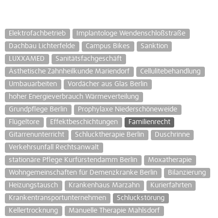
Elektrofachbetrieb
Implantologe Wendenschloßstraße
Dachbau Lichterfelde
Campus Bikes
Sanktion
LUXXAMED
Sanitätsfachgeschäft
Ästhetische Zahnheilkunde Mariendorf
Cellulitebehandlung
Umbauarbeiten
Vordächer aus Glas Berlin
hoher Energieverbrauch Wärmeverteilung
Grundpflege Berlin
Prophylaxe Niederschöneweide
Flügeltore
Effektbeschichtungen
Familienrecht
Gitarrenunterricht
Schlucktherapie Berlin
Duschrinne
Verkehrsunfall Rechtsanwalt
stationäre Pflege Kurfürstendamm Berlin
Moxatherapie
Wohngemeinschaften für Demenzkranke Berlin
Bilanzierung
Heizungstausch
Krankenhaus Marzahn
Kurierfahrten
Krankentransportunternehmen
Schluckstörung
Kellertrocknung
Manuelle Therapie Mahlsdorf