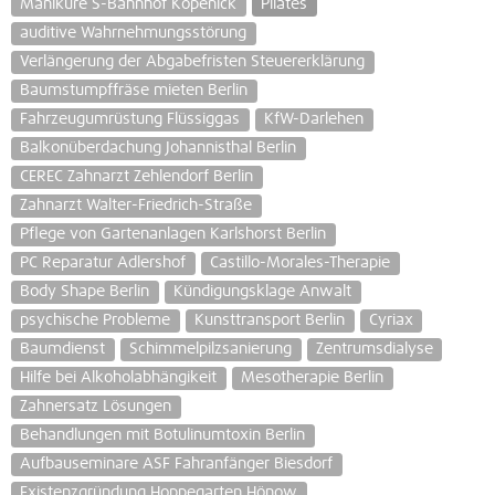
Maniküre S-Bahnhof Köpenick
Pilates
auditive Wahrnehmungsstörung
Verlängerung der Abgabefristen Steuererklärung
Baumstumpffräse mieten Berlin
Fahrzeugumrüstung Flüssiggas
KfW-Darlehen
Balkonüberdachung Johannisthal Berlin
CEREC Zahnarzt Zehlendorf Berlin
Zahnarzt Walter-Friedrich-Straße
Pflege von Gartenanlagen Karlshorst Berlin
PC Reparatur Adlershof
Castillo-Morales-Therapie
Body Shape Berlin
Kündigungsklage Anwalt
psychische Probleme
Kunsttransport Berlin
Cyriax
Baumdienst
Schimmelpilzsanierung
Zentrumsdialyse
Hilfe bei Alkoholabhängikeit
Mesotherapie Berlin
Zahnersatz Lösungen
Behandlungen mit Botulinumtoxin Berlin
Aufbauseminare ASF Fahranfänger Biesdorf
Existenzgründung Hoppegarten Hönow