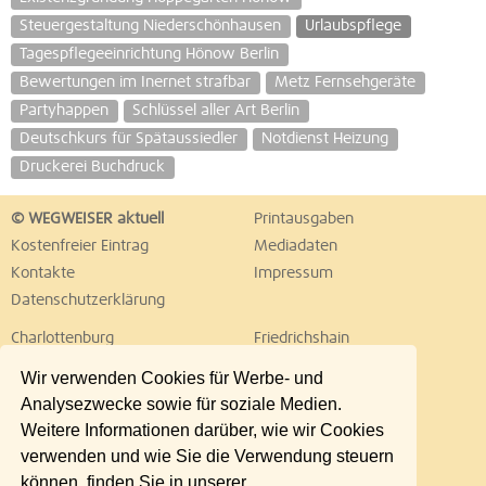
Steuergestaltung Niederschönhausen
Urlaubspflege
Tagespflegeeinrichtung Hönow Berlin
Bewertungen im Inernet strafbar
Metz Fernsehgeräte
Partyhappen
Schlüssel aller Art Berlin
Deutschkurs für Spätaussiedler
Notdienst Heizung
Druckerei Buchdruck
© WEGWEISER aktuell
Printausgaben
Kostenfreier Eintrag
Mediadaten
Kontakte
Impressum
Datenschutzerklärung
Charlottenburg
Friedrichshain
Hellersdorf
Hohenschönhausen
Wir verwenden Cookies für Werbe- und
Köpenick
Kreuzberg
Analysezwecke sowie für soziale Medien.
Lichtenberg
Marzahn
Weitere Informationen darüber, wie wir Cookies
Mitte
Neukölln
verwenden und wie Sie die Verwendung steuern
Pankow
Prenzlauer Berg
können, finden Sie in unserer