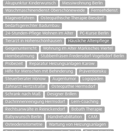
Akupunktur Kinderwunsch
Messiwohnung Berlin
Waschmaschinendienst Oberschöneweide
Fernsehdienst
Klageverfahren
Osteopathische Therapie Biesdorf
bedarfsgerechter Badumbau
24-Stunden-Pflege Wohnen im Alter
PC-Kurse Berlin
Tierarzt in Hohenschönhausen
Häusliche Altenpflege
Geigenunterricht
Wohnung im Alter Märkisches Viertel
Heimbeatmung
Stubbenfräsen Fredersdorf-Vogelsdorf Berlin
Probezeit
Reparatur Heizungsanlagen Karow
Hilfe für Menschen mit Behinderung
Präventionsku
Steuerberater Hönow
Augentumor
Logopäden
Zahnarzt Hertzstraße
Osteopathie Hermsdorf
Schrank nach Maß
Designer Brillen
Dachrinnenreinigung Hermsdorf
Lern-Coaching
Rechtsanwälte in Reinickendorf
Bobath Therapie
Babywunsch Berlin
Handrehabilitation
CAM
Osteodensitometrie
Wartung von Heizungsanlagen