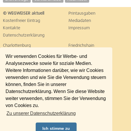
© WEGWEISER aktuell
Printausgaben
Kostenfreier Eintrag
Mediadaten
Kontakte
Impressum
Datenschutzerklärung
Charlottenburg
Friedrichshain
Hellersdorf
Hohenschönhausen
Wir verwenden Cookies für Werbe- und
Köpenick
Kreuzberg
Analysezwecke sowie für soziale Medien.
Lichtenberg
Marzahn
Weitere Informationen darüber, wie wir Cookies
Mitte
Neukölln
verwenden und wie Sie die Verwendung steuern
Pankow
Prenzlauer Berg
können, finden Sie in unserer
Reinickendorf
Schöneberg
Datenschutzerklärung. Wenn Sie diese Website
Spandau
Steglitz
weiter verwenden, stimmen Sie der Verwendung
Tempelhof
Tiergarten
von Cookies zu.
Treptow
Umland Ost
Zu unserer Datenschutzerklärung
Wedding
Weißensee
Wilmersdorf
Zehlendorf
Ich stimme zu