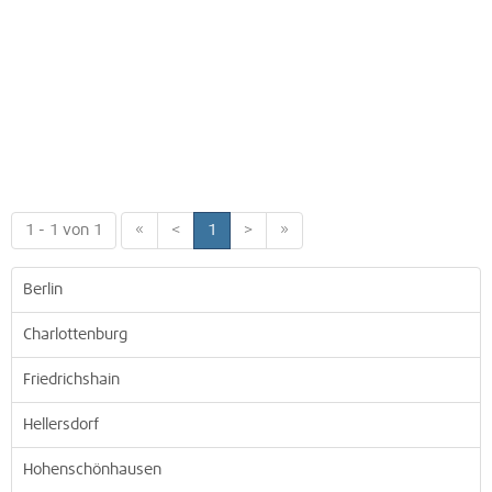
1 - 1 von 1
«
<
1
>
»
Berlin
Charlottenburg
Friedrichshain
Hellersdorf
Hohenschönhausen