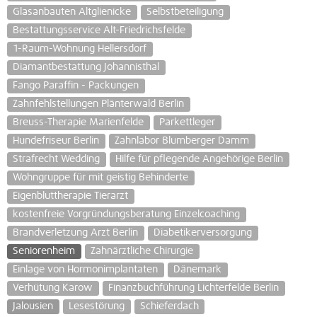
Glasanbauten Altglienicke
Selbstbeteiligung
Bestattungsservice Alt-Friedrichsfelde
1-Raum-Wohnung Hellersdorf
Diamantbestattung Johannisthal
Fango Paraffin - Packungen
Zahnfehlstellungen Plänterwald Berlin
Breuss-Therapie Marienfelde
Parkettleger
Hundefriseur Berlin
Zahnlabor Blumberger Damm
Strafrecht Wedding
Hilfe für pflegende Angehörige Berlin
Wohngruppe für mit geistig Behinderte
Eigenbluttherapie Tierarzt
kostenfreie Vorgründungsberatung Einzelcoaching
Brandverletzung Arzt Berlin
Diabetikerversorgung
Seniorenheim
Zahnärztliche Chirurgie
Einlage von Hormonimplantaten
Dänemark
Verhütung Karow
Finanzbuchführung Lichterfelde Berlin
Jalousien
Lesestörung
Schieferdach