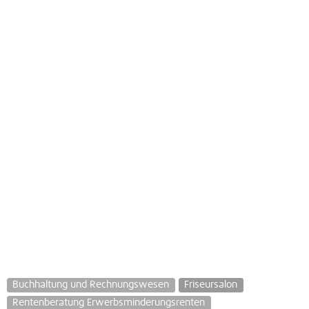
Buchhaltung und Rechnungswesen
Friseursalon
Rentenberatung Erwerbsminderungsrenten