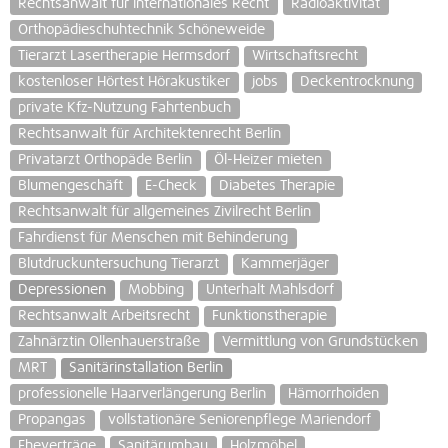
Rechtsanwalt für internationales Recht
Radioaktivität
Orthopädieschuhtechnik Schöneweide
Tierarzt Lasertherapie Hermsdorf
Wirtschaftsrecht
kostenloser Hörtest Hörakustiker
jobs
Deckentrocknung
private Kfz-Nutzung Fahrtenbuch
Rechtsanwalt für Architektenrecht Berlin
Privatarzt Orthopäde Berlin
Öl-Heizer mieten
Blumengeschäft
E-Check
Diabetes Therapie
Rechtsanwalt für allgemeines Zivilrecht Berlin
Fahrdienst für Menschen mit Behinderung
Blutdruckuntersuchung Tierarzt
Kammerjäger
Depressionen
Mobbing
Unterhalt Mahlsdorf
Rechtsanwalt Arbeitsrecht
Funktionstherapie
Zahnärztin Ollenhauerstraße
Vermittlung von Grundstücken
MRT
Sanitärinstallation Berlin
professionelle Haarverlängerung Berlin
Hämorrhoiden
Propangas
vollstationäre Seniorenpflege Mariendorf
Eheverträge
Sanitärumbau
Holzmöbel