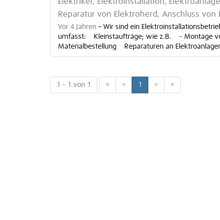
Elektriker, Elektroinstallation, Elektroan
Reparatur von Elektroherd, Anschluss von 
Vor 4 Jahren
–
Wir sind ein Elektroinstallationsbet
umfasst: Kleinstaufträge; wie z.B. - Montage 
Materialbestellung Reparaturen an Elektroanlagen
1 - 1 von 1
«
<
1
>
»