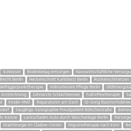
Schlosser
Bodenbelag entsorgen
Hauswirtschaftliche Versorgu
lrecht Berlin
Heckenschnitt Karlshorst Berlin
Rückenschmerzen
leTriggerpunkttherapie
Vollstationäre Pflege Berlin
Oldtimerguta
 Arztrechnung
Zahnärzte Schlachtensee
Fußreflextherapie
Sa
nd
Kinder HNO
Reparaturen am Dach
Qi-Gong Baumschulenw
sdorf
Säuglings-Sonographie Privatpatient Bölschestraße
Betreu
Mc Kenzie
Lackschaden Auto durch Waschanlage Berlin
Vorsorge
Oralchirurgie im Cladow-Center
Migränetherapie nach Kern
Re