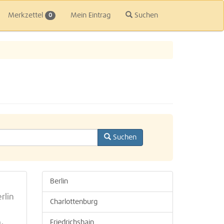
Merkzettel
Mein Eintrag
Suchen
0
Suchen
Berlin
rlin
Charlottenburg
Friedrichshain