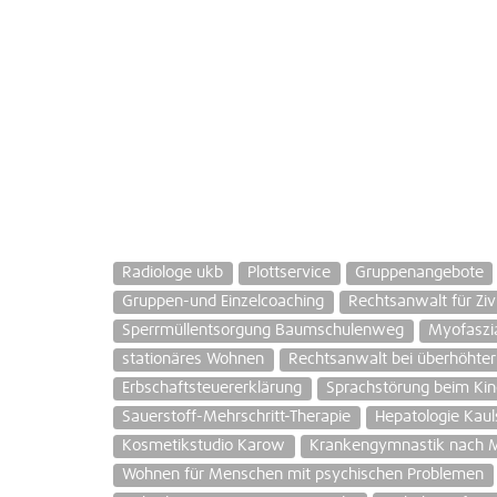
Radiologe ukb
Plottservice
Gruppenangebote
Gruppen-und Einzelcoaching
Rechtsanwalt für Zivi
Sperrmüllentsorgung Baumschulenweg
Myofaszia
stationäres Wohnen
Rechtsanwalt bei überhöhter
Erbschaftsteuererklärung
Sprachstörung beim Ki
Sauerstoff-Mehrschritt-Therapie
Hepatologie Kaul
Kosmetikstudio Karow
Krankengymnastik nach 
Wohnen für Menschen mit psychischen Problemen