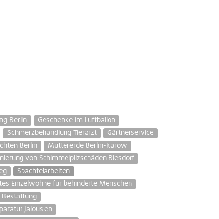
ng Berlin
Geschenke im Luftballon
Schmerzbehandlung Tierarzt
Gärtnerservice
chten Berlin
Muttererde Berlin-Karow
nierung von Schimmelpilzschäden Biesdorf
eg
Spachtelarbeiten
tes Einzelwohne für behinderte Menschen
 Bestattung
paratur Jalousien