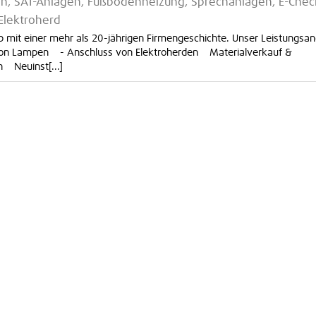
lagen, SAT-Anlagen, Fußbodenheizung, Sprechanlagen, E-Chec
Elektroherd
rieb mit einer mehr als 20-jährigen Firmengeschichte. Unser Leistungsa
von Lampen - Anschluss von Elektroherden Materialverkauf &
 Neuinst[...]