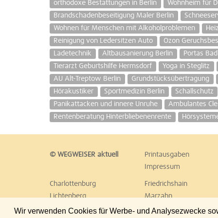
orthodoxe Bestattungen in Berlin
Wohnheim für D
Brandschadenbeseitigung Maler Berlin
Schneeserv
Wohnen für Menschen mit Alkoholproblemen
Hei
Reinigung von Ledersitzen Auto
Ozon Geruchsbes
Ladetechnik
Altbausanierung Berlin
Portas Ba
Tierarzt Geburtshilfe Hermsdorf
Yoga in Steglitz
AU Alt-Treptow Berlin
Grundstücksübertragung
Hörakustiker
Sportmedizin Berlin
Schallschutz
Panikattacken und innere Unruhe
Ambulantes Cle
Rentenberatung Hinterbliebenenrente
Hörsysteme
© WEGWEISER aktuell
Printausgaben
Impressum
Charlottenburg
Friedrichshain
Lichtenberg
Marzahn
Reinickendorf
Schöneberg
Wir verwenden Cookies für Werbe- und Analysezwecke sowie