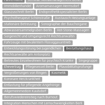
Immobilienhandel
Aromamassagen Hermsdorf
Glaszuschnitt Berlin
Endoprothetikspezialisten Berlin
Psychotherapeut Schönstraße
Austausch Heizungsanlage
stationäre Betreuung
Sonographie der Bauchorgane
Abwassersammelgruben Berlin
Hot-Stone-Massagen
Sorgerecht und Umgangsrecht Rechtsanwältin
Fahrzeuge mit bivalentem Flüssiggasantrieb
Entwicklungsstörung bei Jugendlichen
Bestattungshaus
Rechtsanwälte am Antonplatz
Betreutes Einzelwohnen für psychisch Kranke
Singegruppe
Ehevertrag
Pflegesessel Berlin
Plausibilitätsprüfunge
Vergrößerungen von Ringen
Kosmetik
Koronare Herzkrankheit
Entlastung für pflegende Angehörige
Allgemeinmedizin Kaulsdorf
Berufswiedereinstieg nach Burnout
Integration Menschen mit Lernschwierigkeiten Berli