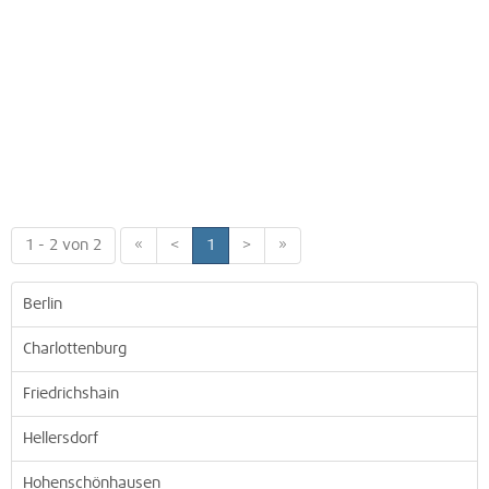
1 - 2 von 2
«
<
1
>
»
Berlin
Charlottenburg
Friedrichshain
Hellersdorf
Hohenschönhausen