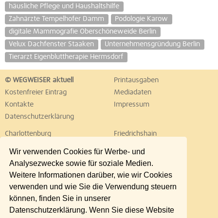
häusliche Pflege und Haushaltshilfe
Zahnärzte Tempelhofer Damm
Podologie Karow
digitale Mammografie Oberschöneweide Berlin
Velux Dachfenster Staaken
Unternehmensgründung Berlin
Tierarzt Eigenbluttherapie Hermsdorf
© WEGWEISER aktuell
Printausgaben
Kostenfreier Eintrag
Mediadaten
Kontakte
Impressum
Datenschutzerklärung
Charlottenburg
Friedrichshain
Hellersdorf
Hohenschönhausen
Wir verwenden Cookies für Werbe- und
Köpenick
Kreuzberg
Analysezwecke sowie für soziale Medien.
Lichtenberg
Marzahn
Weitere Informationen darüber, wie wir Cookies
Mitte
Neukölln
verwenden und wie Sie die Verwendung steuern
Pankow
Prenzlauer Berg
können, finden Sie in unserer
Reinickendorf
Schöneberg
Datenschutzerklärung. Wenn Sie diese Website