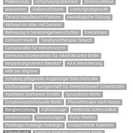
Pollenschutz
Umschulung Elektriker
Osteosynthese
prävention
Außenraffstores
Leistungsdiagnostik
Tierarzt Hausbesuch Pankow
neurologische Störung
Wohnen im Alter mit Demenz
Betreuung in Seniorengemeinschaften
Keilrahmen
Zahnarzt Markt
Tierphysiotherapie Tierarzt
Fachanwältin für Verkehrsrecht
betreutes Einzelwohnen für Alkoholkranke Berlin
Verpackungsservice Biesdorf
AXA Versicherung
Hilfe bei Migräne
Schulung pflegender Angehöriger Bölschestraße
Esstherapien
Fachgeschäft für Diebetesbedarf Schönstraße
Apotheke Storkower Straße
Spraydosen Berlin
Dysplasiesprechstunde Berlin
Physiotherapie nach Hause
Bergbestattung
Fußmassage
erotische Scherzartikel
Minibrackets
Gasheizungen
Party-Platten
Podologie Podologe Podologin
Endoprothetik Köpenick
Fahrerflucht
Seminar Notfallmanagement Berlin