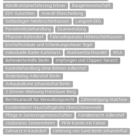
Abrollcontainerfahrzeug Erkner
Baugenossenschaft
EDV Gutachten
Anwalt Ehescheidung
Geldanlagen Niederschönhausen
Langzeit-EKG
Parodontitisbehandlung
Eisanwendung
Pflanzen Rahnsdorf
Fahrradreparatur Hohenschönhausen
Erschaftssteuer und Schenkungssteuer Tegel
individuelle Bäder Karlshorst
Markisenfachhandel
MSA
Behindertenhilfe Berlin
Impfungen und Chippen Tierarzt
Kariesbehandlung ohne Bohren Adlershof
Bodenbelag Adlershof Berlin
Anbaubalkone Johannisthal Berlin
2-Zimmer-Wohnung Prenzlauer Berg
Rechtsanwalt für Verwaltungsrecht
Zahnreinigung Malchow
Kundendienst Haushaltsgeräte Oberschöneweide
Pflege in Seniorengemeinschaften
Familienrecht Adlershof
stationäres Seniorenheim
PKW-Kombi mit Fahrer
Zahnarzt in Kaulsdorf
Lieferung von Sand Berlin Johannisthal