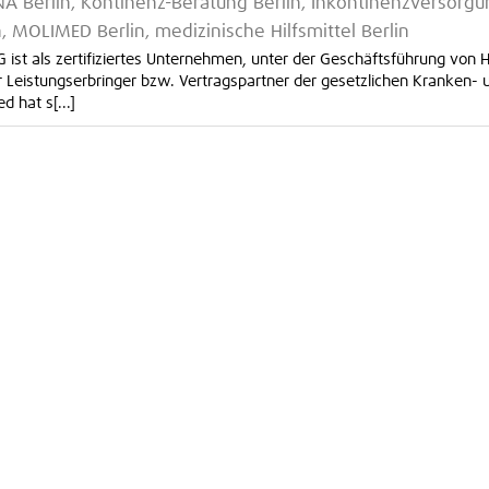
ENA Berlin, Kontinenz-Beratung Berlin, Inkontinenzversorg
in, MOLIMED Berlin, medizinische Hilfsmittel Berlin
ist als zertifiziertes Unternehmen, unter der Geschäftsführung von 
ner Leistungserbringer bzw. Vertragspartner der gesetzlichen Kranken- 
 hat s[...]