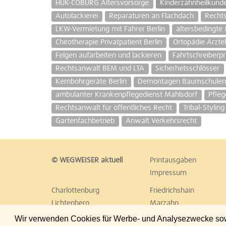
HUK-COBURG Altersvorsorge
Kinderzahnheilkund
Autolackierei
Reparaturen an Flachdach
Rechts
LKW-Vermietung mit Fahrer Berlin
altersbedingte
Chirotherapie Privatpatient Berlin
Ortopädie Ärzte
Felgen aufarbeiten und lackieren
Fahrtschreiberp
Rechtsanwalt BEM und LTA
Sicherhetsschlösser
Kernbohrgeräte Berlin
Demontagen Baumschule
ambulanter Krankenpflegedienst Mahlsdorf
Pfleg
Rechtsanwalt für öffentliches Recht
Tribal-Styling
Gartenfachbetrieb
Anwalt Verkehrsrecht
© WEGWEISER aktuell
Printausgaben
Impressum
Charlottenburg
Friedrichshain
Lichtenberg
Marzahn
Reinickendorf
Schöneberg
Wir verwenden Cookies für Werbe- und Analysezwecke sowie