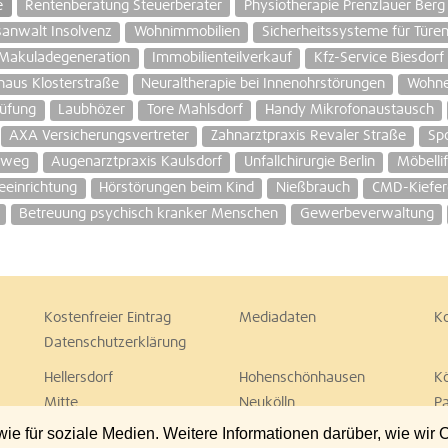
e
Rentenberatung Steuerberater
Physiotherapie Prenzlauer Berg
anwalt Insolvenz
Wohnimmobilien
Sicherheitssysteme für Türe
 Makuladegeneration
Immobilienteilverkauf
Kfz-Service Biesdorf
haus Klosterstraße
Neuraltherapie bei Innenohrstörungen
Wohne
rüfung
Laubhözer
Tore Mahlsdorf
Handy Mikrofonaustausch
AXA Versicherungsvertreter
Zahnarztpraxis Revaler Straße
Spo
nweg
Augenarztpraxis Kaulsdorf
Unfallchirurgie Berlin
Möbellif
eeinrichtung
Hörstörungen beim Kind
Nießbrauch
CMD-Kiefer
Betreuung psychisch kranker Menschen
Gewerbeverwaltung
Kostenfreier Eintrag
Mediadaten
K
Datenschutzerklärung
Hellersdorf
Hohenschönhausen
K
Mitte
Neukölln
P
Spandau
Steglitz
T
 für soziale Medien. Weitere Informationen darüber, wie wir