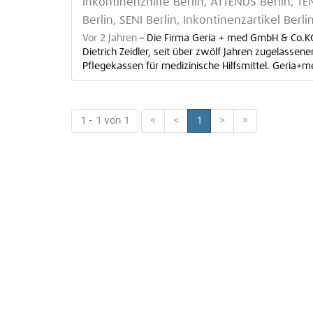
Inkontinenzhilfe Berlin, ATTENDS Berlin, T
Berlin, SENI Berlin, Inkontinenzartikel Berl
Vor 2 Jahren
–
Die Firma Geria + med GmbH & Co.KG 
Dietrich Zeidler, seit über zwölf Jahren zugelasse
Pflegekassen für medizinische Hilfsmittel. Geria+med
1 - 1 von 1
«
<
1
>
»