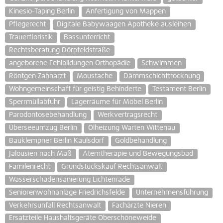
Kinesio-Taping Berlin
Anfertigung von Mappen
Pflegerecht
Digitale Babywaagen Apotheke ausleihen
Trauerfloristik
Bassunterricht
Rechtsberatung Dörpfeldstraße
angeborene Fehlbildungen Orthopädie
Schwimmen
Röntgen Zahnarzt
Moustache
Dämmschichttrocknung
Wohngemeinschaft für geistig Behinderte
Testament Berlin
Sperrmüllabfuhr
Lagerräume für Möbel Berlin
Parodontosebehandlung
Werkvertragsrecht
Überseeumzug Berlin
Ölheizung Warten Wittenau
Bauklempner Berlin Kaulsdorf
Goldbehandlung
Jalousien nach Maß
Atemtherapie und Bewegungsbad
Familenrecht
Grundstückskauf Rechtsanwalt
Wasserschadensanierung Lichtenrade
Seniorenwohnanlage Friedrichsfelde
Unternehmensführung
Verkehrsunfall Rechtsanwalt
Fachärzte Nieren
Ersatzteile Haushaltsgeräte Oberschöneweide