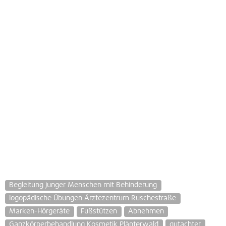
Begleitung junger Menschen mit Behinderung
logopädische Übungen Ärztezentrum Ruschestraße
Marken-Hörgeräte
Fußstützen
Abnehmen
Ganzkörperbehandlung Kosmetik Plänterwald
gutachter