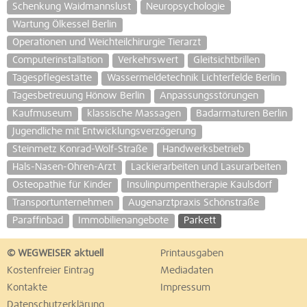
Schenkung Waidmannslust
Neuropsychologie
Wartung Ölkessel Berlin
Operationen und Weichteilchirurgie Tierarzt
Computerinstallation
Verkehrswert
Gleitsichtbrillen
Tagespflegestätte
Wassermeldetechnik Lichterfelde Berlin
Tagesbetreuung Hönow Berlin
Anpassungsstörungen
Kaufmuseum
klassische Massagen
Badarmaturen Berlin
Jugendliche mit Entwicklungsverzögerung
Steinmetz Konrad-Wolf-Straße
Handwerksbetrieb
Hals-Nasen-Ohren-Arzt
Lackierarbeiten und Lasurarbeiten
Osteopathie für Kinder
Insulinpumpentherapie Kaulsdorf
Transportunternehmen
Augenarztpraxis Schönstraße
Paraffinbad
Immobilienangebote
Parkett
© WEGWEISER aktuell
Printausgaben
Kostenfreier Eintrag
Mediadaten
Kontakte
Impressum
Datenschutzerklärung