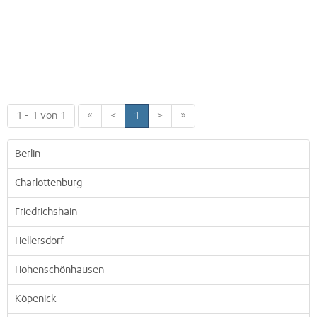
1 - 1 von 1
«
<
1
>
»
Berlin
Charlottenburg
Friedrichshain
Hellersdorf
Hohenschönhausen
Köpenick