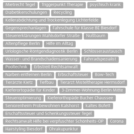
Mietrecht Tegel
Triggerpunkt Therapie
psychisch krank
Diabetikerschulungen
Recycling
Kellerabdichtung und Trockenlegung Lichterfelde
Gegensprechanlagen
Fahrschule für Klasse BE Biesdorf
Steuererklärungen Mahlsdorfer Straße
Nußbaum
Altenpflege Berlin
Hilfe im Alltag
Urlologische Röntgendiagnostik Berlin
Schlösseraustausch
Wasser- und Brandschadensanierung
Fahrradspezialist
Pooltechnik
Erbstreit Rechtsanwalt
Narben entfernen Berlin
Erbschaftsteuer
Bow-Tech
Tierärzte Kietz
Tiefbau
Tierarzt Misteltherapie Hermsdorf
Kieferortopädie für Kinder
3-Zimmer-Wohnung Berlin Mitte
Steueroptimierung
Kieferorthopäde Bucher Chaussee
Seniorenheim Probewohnen Kalshorst
kaltes Büfett
Erschaftssteuer und Schenkungssteuer Tegel
Rechtsanwalt Hilfe bei verpfuschter Schönheits-OP
Corona
Hairstyling Biesdorf
Ohrakupunktur