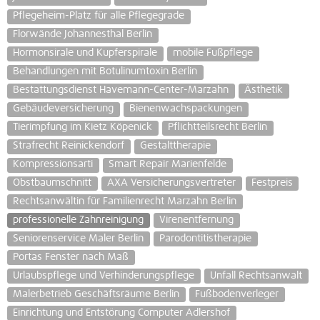
Pflegeheim-Platz für alle Pflegegrade
Florwände Johannesthal Berlin
Hormonsirale und Kupferspirale
mobile Fußpflege
Behandlungen mit Botulinumtoxin Berlin
Bestattungsdienst Havemann-Center-Marzahn
Ästhetik
Gebäudeversicherung
Bienenwachspackungen
Tierimpfung im Kietz Köpenick
Pflichtteilsrecht Berlin
Strafrecht Reinickendorf
Gestalttherapie
Kompressionsarti
Smart Repair Marienfelde
Obstbaumschnitt
AXA Versicherungsvertreter
Festpreis
Rechtsanwältin für Familienrecht Marzahn Berlin
professionelle Zahnreinigung
Virenentfernung
Seniorenservice Maler Berlin
Parodontitistherapie
Portas Fenster nach Maß
Urlaubspflege und Verhinderungspflege
Unfall Rechtsanwalt
Malerbetrieb Geschäftsräume Berlin
Fußbodenverleger
Einrichtung und Entstörung Computer Adlershof