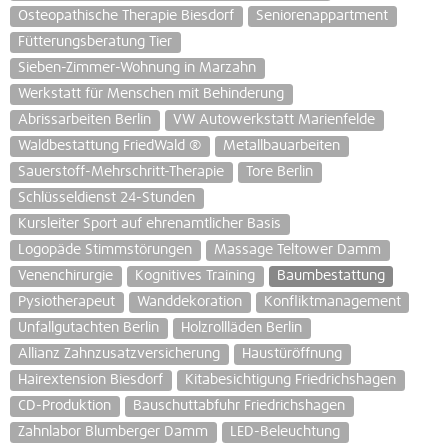
Osteopathische Therapie Biesdorf
Seniorenappartment
Fütterungsberatung Tier
Sieben-Zimmer-Wohnung in Marzahn
Werkstatt für Menschen mit Behinderung
Abrissarbeiten Berlin
VW Autowerkstatt Marienfelde
Waldbestattung FriedWald ®
Metallbauarbeiten
Sauerstoff-Mehrschritt-Therapie
Tore Berlin
Schlüsseldienst 24-Stunden
Kursleiter Sport auf ehrenamtlicher Basis
Logopäde Stimmstörungen
Massage Teltower Damm
Venenchirurgie
Kognitives Training
Baumbestattung
Pysiotherapeut
Wanddekoration
Konfliktmanagement
Unfallgutachten Berlin
Holzrollläden Berlin
Allianz Zahnzusatzversicherung
Haustüröffnung
Hairextension Biesdorf
Kitabesichtigung Friedrichshagen
CD-Produktion
Bauschuttabfuhr Friedrichshagen
Zahnlabor Blumberger Damm
LED-Beleuchtung