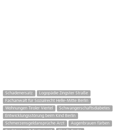
Schadenersatz
Logopädie Zingster Straße
Fachanwalt für Sozialrecht Helle-Mitte Berlin
Wohnungen Tiroler Viertel
Schwangerschaftsdiabetes
Entwicklungsstörung beim Kind Berlin
Schmerzensgeldansprüche Arzt
Augenbrauen färben