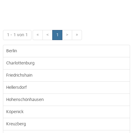
1 - 1 von 1
«
<
1
>
»
Berlin
Charlottenburg
Friedrichshain
Hellersdorf
Hohenschönhausen
Köpenick
Kreuzberg