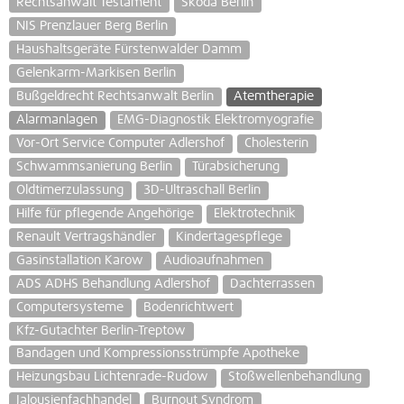
Rechtsanwalt Testament
Skoda Berlin
NIS Prenzlauer Berg Berlin
Haushaltsgeräte Fürstenwalder Damm
Gelenkarm-Markisen Berlin
Bußgeldrecht Rechtsanwalt Berlin
Atemtherapie
Alarmanlagen
EMG-Diagnostik Elektromyografie
Vor-Ort Service Computer Adlershof
Cholesterin
Schwammsanierung Berlin
Türabsicherung
Oldtimerzulassung
3D-Ultraschall Berlin
Hilfe für pflegende Angehörige
Elektrotechnik
Renault Vertragshändler
Kindertagespflege
Gasinstallation Karow
Audioaufnahmen
ADS ADHS Behandlung Adlershof
Dachterrassen
Computersysteme
Bodenrichtwert
Kfz-Gutachter Berlin-Treptow
Bandagen und Kompressionsstrümpfe Apotheke
Heizungsbau Lichtenrade-Rudow
Stoßwellenbehandlung
Jalousienfachhandel
Burnout Syndrom