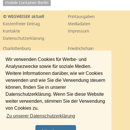
mobile Container Berlin
© WEGWEISER aktuell
Printausgaben
Kostenfreier Eintrag
Mediadaten
Kontakte
Impressum
Datenschutzerklärung
Charlottenburg
Friedrichshain
Hellersdorf
Hohenschönhausen
Wir verwenden Cookies für Werbe- und
Köpenick
Kreuzberg
Analysezwecke sowie für soziale Medien.
Lichtenberg
Marzahn
Weitere Informationen darüber, wie wir Cookies
Mitte
Neukölln
verwenden und wie Sie die Verwendung steuern
Pankow
Prenzlauer Berg
können, finden Sie in unserer
Reinickendorf
Schöneberg
Datenschutzerklärung. Wenn Sie diese Website
Spandau
Steglitz
weiter verwenden, stimmen Sie der Verwendung
Tempelhof
Tiergarten
von Cookies zu.
Treptow
Umland Ost
Zu unserer Datenschutzerklärung
Wedding
Weißensee
Wilmersdorf
Zehlendorf